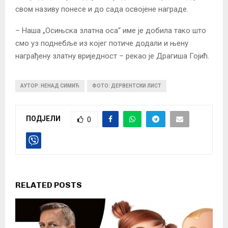
свом називу понесе и до сада освојене награде.
– Наша „Осињска златна оса“ име је добила тако што
смо уз поднебље из којег потиче додали и њену
награђену златну вриједност – рекао је Драгиша Гојић.
АУТОР: НЕНАД СИМИЋ
ФОТО: ДЕРВЕНТСКИ ЛИСТ
ПОДЈЕЛИ
0
RELATED POSTS