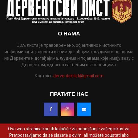
О НАМА
Циљ листа је правовремено, објективно и истинито
информисање јавности о свим догађајима, људима и појавама
из Дервенте и догађајима, људима и појавама које имају везу с
Дервентом, односно са њеним становницима.
Контакт:
derventskilist@gmail.com
ПРАТИТЕ НАС
Ova web stranica koristi kolačiće za poboljšanje vašeg iskustva.
Pretpostavljamo da se slažete s ovim, ali možete odustati ako
@2022 - www.derventskilist.net. Сва права задржана. Дизајнирао и развио