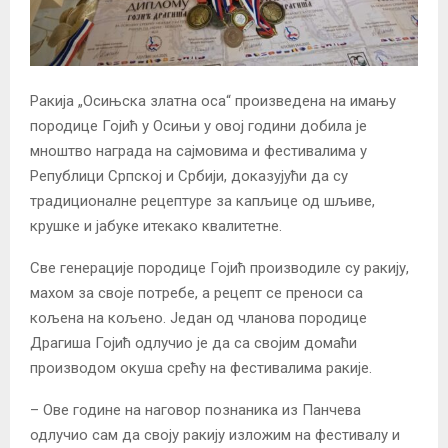
Ракија „Осињска златна оса“ произведена на имању
породице Гојић у Осињи у овој години добила је
мноштво награда на сајмовима и фестивалима у
Републици Српској и Србији, доказујући да су
традиционалне рецептуре за капљице од шљиве,
крушке и јабуке итекако квалитетне.
Све генерације породице Гојић производиле су ракију,
махом за своје потребе, а рецепт се преноси са
кољена на кољено. Један од чланова породице
Драгиша Гојић одлучио је да са својим домаћи
производом окуша срећу на фестивалима ракије.
– Ове године на наговор познаника из Панчева
одлучио сам да своју ракију изложим на фестивалу и