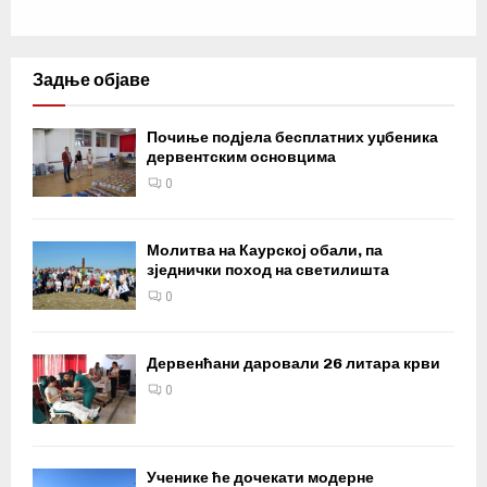
Задње објаве
Почиње подјела бесплатних уџбеника
дервентским основцима
0
Молитва на Каурској обали, па
зједнички поход на светилишта
0
Дервенћани даровали 26 литара крви
0
Ученике ће дочекати модерне