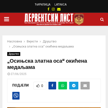
ЋИРИЛИЦА
LATINICA
Facebook
Instagram
Email
PRIMARY
MENU
Насловна
Вијести
Друштво
„Осињска златна оса“ окићена медаљама
Друштво
„Осињска златна оса“ окићена
медаљама
27/06/2025
ПОДЈЕЛИ
0