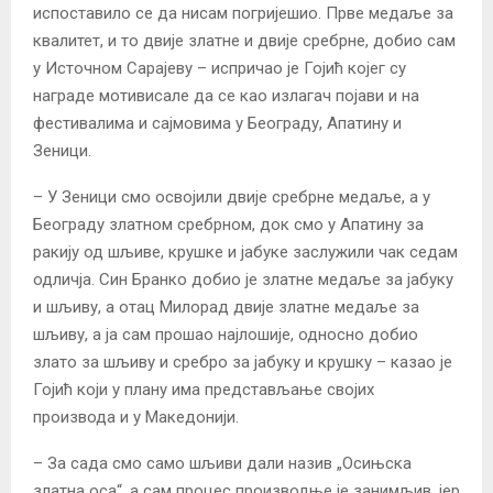
испоставило се да нисам погријешио. Прве медаље за
квалитет, и то двије златне и двије сребрне, добио сам
у Источном Сарајеву – испричао је Гојић којег су
награде мотивисале да се као излагач појави и на
фестивалима и сајмовима у Београду, Апатину и
Зеници.
– У Зеници смо освојили двије сребрне медаље, а у
Београду златном сребрном, док смо у Апатину за
ракију од шљиве, крушке и јабуке заслужили чак седам
одличја. Син Бранко добио је златне медаље за јабуку
и шљиву, а отац Милорад двије златне медаље за
шљиву, а ја сам прошао најлошије, односно добио
злато за шљиву и сребро за јабуку и крушку – казао је
Гојић који у плану има представљање својих
производа и у Македонији.
– За сада смо само шљиви дали назив „Осињска
златна оса“, а сам процес производње је занимљив, јер