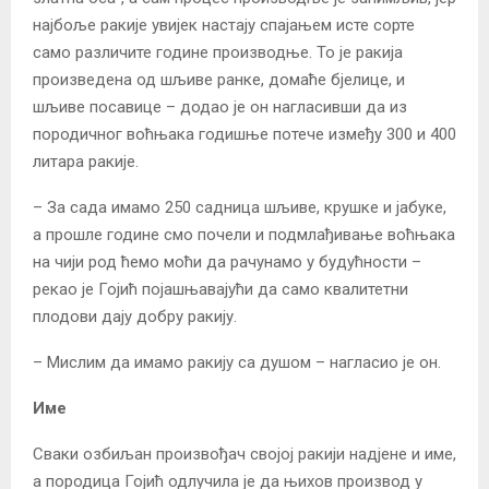
најбоље ракије увијек настају спајањем исте сорте
само различите године производње. То је ракија
произведена од шљиве ранке, домаће бјелице, и
шљиве посавице – додао је он нагласивши да из
породичног воћњака годишње потече између 300 и 400
литара ракије.
– За сада имамо 250 садница шљиве, крушке и јабуке,
а прошле године смо почели и подмлађивање воћњака
на чији род ћемо моћи да рачунамо у будућности –
рекао је Гојић појашњавајући да само квалитетни
плодови дају добру ракију.
– Мислим да имамо ракију са душом – нагласио је он.
Име
Сваки озбиљан произвођач својој ракији надјене и име,
а породица Гојић одлучила је да њихов производ у