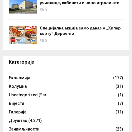
учионице, кабинети и ново игралиште
0
Специјална акција само данас у „Хипер
корту“ Дервента
0
Категорије
Eкономија
(177)
Kолумнa
(31)
Uncategorized @sr
(1)
Вијести
(7)
Галерија
(11)
Друштво
(4.371)
Занимљивости
(23)