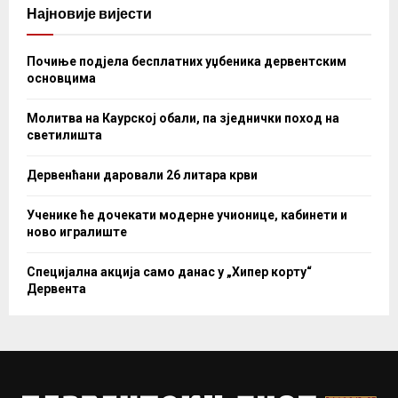
Најновије вијести
Почиње подјела бесплатних уџбеника дервентским
основцима
Молитва на Каурској обали, па зједнички поход на
светилишта
Дервенћани даровали 26 литара крви
Ученике ће дочекати модерне учионице, кабинети и
ново игралиште
Специјална акција само данас у „Хипер корту“
Дервента