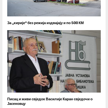
За „кирије“ без режија издвајају и по 500 КМ
Писац и живи свједок Василије Каран свједочи о
Јасеновцу