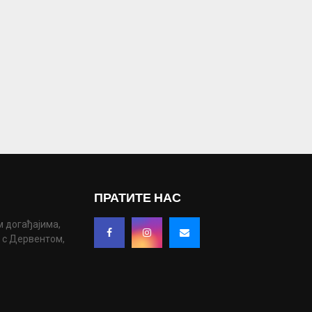
ПРАТИТЕ НАС
м догађајима,
у с Дервентом,