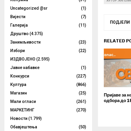
АУТОР: АНГЕЛ
Uncategorized @sr
(1)
Вијести
(7)
ПОДЈЕЛИ
Галерија
(11)
Друштво
(4.375)
RELATED P
Занимљивости
(23)
Избори
(22)
ИЗДВОЈЕНО
(2.595)
Јавне набавке
(1)
Конкурси
(227)
Култура
(866)
Магазин
(25)
Пријаве за 
одбора до 1
Мали огласи
(261)
МАРКЕТИНГ
(270)
Новости
(1.799)
Обавјештења
(50)