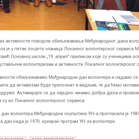
вих активности поводом обиљежавања Међународног дана волон
ла је у петак посјета чланица Локалног волонтерског сервиса Ма
вић Основној школи „19. април“ приликом које су ученицима ос
стављени волонтеризам и активности Локалног волонтерског с
ивности обиљежавамо Међународни дан волонтера и надамо се 
инити да активизам буде препознат и видљив, те да ћемо мотив
идруже. Активирајте се да заједно чинимо добра дјела и пром
и су из Локалног волонтерског сервиса.
дан волонтера Међународна скупштина УН-а прогласила је 1985
а дан када је 1970. креиран програм УН за волонтере.