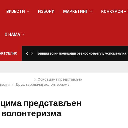
ВИЈЕСТИ
ИЗБОРИ
МАРКЕТИНГ
КОНКУРСИ –
О НАМА
а
АКТУЕЛНО
Бивши војни полицајци ревносно његују успомену на
Основцима представљен
ијести
Друштво
значај волонтеризма
цима представљен
ј волонтеризма