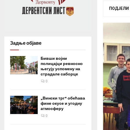
ПОДЈЕЛИ
Задње објаве
Бивши војни
полицајци ревносно
његују успомену на
страдале саборце
0
„Вински трг“ обећава
фине окусе и угодну
атмосферу
0