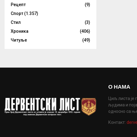
Рецепт
(9)
Спорт
(1.357)
Стил
(3)
Хроника
(406)
Читуље
(49)
О НАМА
Циљ листа је 
људима и поја
односно са њ
Контакт:
derve