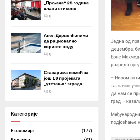
„Прљача“ 25 година
слави стихове
0
Апел Дервенћанима
Једна од пр
да рационално
користе воду
децембра, би
0
Ерне Мехмедо
разреда пред
Станарима помоћ за
– Низом акт
још 19 пројеката
„утезања“ зграда
тај начин уч
0
да нам се пр
град – казал
Категорије
Међународни 
подјсећање н
Eкономија
(177)
Kолумнa
(31)