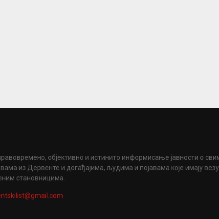
правовремено, објективно и истинито информисање јавности о сви
вама из Дервенте и догађајима, људима и појавама које имају вез
еним становницима.
ntskilist@gmail.com