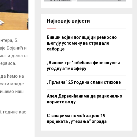
Најновије вијести
Бивши војни полицајци ревносно
тера, 5.
његују успомену на страдале
је Бојанић и
саборце
мог и деветог
„Вински трг“ обећава фине окусе и
ервиса.
угодну атмосферу
да ћемо на
„Прљача“ 25 година слави стихове
исати младе
овишемо наш
Апел Дервенћанима да рационално
користе воду
. године као
Станарима помоћ за још 19
пројеката „утезања“ зграда