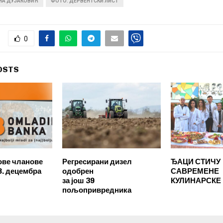
ИНА ДУЈАКОВИЋ
ФОТО: ДЕРВЕНТСКИ ЛИСТ
0
OSTS
нове чланове
Регресирани дизел
ЂАЦИ СТИЧУ
8. децембра
одобрен
САВРЕМЕНЕ
за још 39
КУЛИНАРСКЕ
пољопривредника