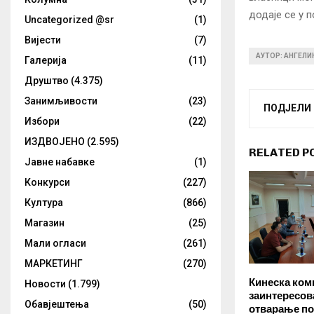
додаје се у п
Uncategorized @sr
(1)
Вијести
(7)
АУТОР: АНГЕЛ
Галерија
(11)
Друштво
(4.375)
Занимљивости
(23)
ПОДЈЕЛИ
Избори
(22)
ИЗДВОЈЕНО
(2.595)
RELATED P
Јавне набавке
(1)
Конкурси
(227)
Култура
(866)
Магазин
(25)
Мали огласи
(261)
МАРКЕТИНГ
(270)
Кинеска ком
Новости
(1.799)
заинтересов
Обавјештења
(50)
отварање по