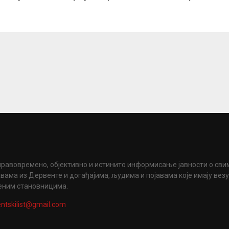
правовремено, објективно и истинито информисање јавности о сви
вама из Дервенте и догађајима, људима и појавама које имају вез
еним становницима.
ntskilist@gmail.com