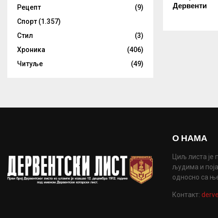
Дервенти
Рецепт
(9)
Спорт
(1.357)
Стил
(3)
Хроника
(406)
Читуље
(49)
О НАМА
Циљ листа је 
људима и поја
односно са њ
Контакт:
derve