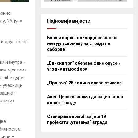
изнис
Најновије вијести
, 25. јуна
Бивши војни полицајци ревносно
 и друштвене
његују успомену на страдале
саборце
зи изнутра –
„Вински трг“ обећава фине окусе и
угодну атмосферу
вим мјестима.
јчешће цуре
„Прљача“ 25 година слави стихове
и учесници
зације –
Апел Дервенћанима да рационално
личитих
користе воду
Станарима помоћ за још 19
јне
пројеката „утезања“ зграда
билност, а
ењиви –