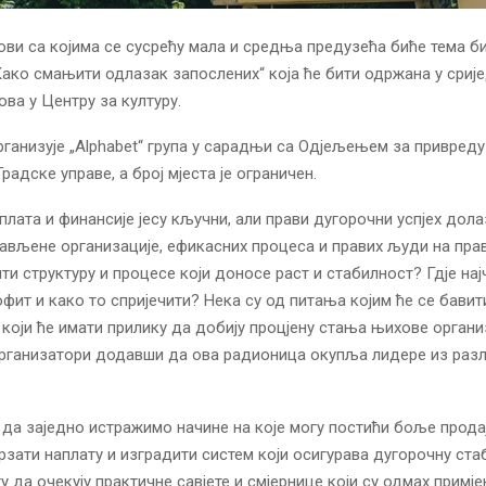
ви са којима се сусрећу мала и средња предузећа биће тема б
ако смањити одлазак запослених“ која ће бити одржана у сриједу
ова у Центру за културу.
ганизује „Alphabet“ група у сарадњи са Одјељењем за привреду
радске управе, а број мјеста је ограничен.
аплата и финансије јесу кључни, али прави дугорочни успјех дола
тављене организације, ефикасних процеса и правих људи на пра
ти структуру и процесе који доносе раст и стабилност? Гдје на
офит и како то спријечити? Нека су од питања којим ће се бавит
 који ће имати прилику да добију процјену стања њихове органи
организатори додавши да ова радионица окупља лидере из раз
 да заједно истражимо начине на које могу постићи боље прода
брзати наплату и изградити систем који осигурава дугорочну ста
у да очекују практичне савјете и смјернице који су одмах примј