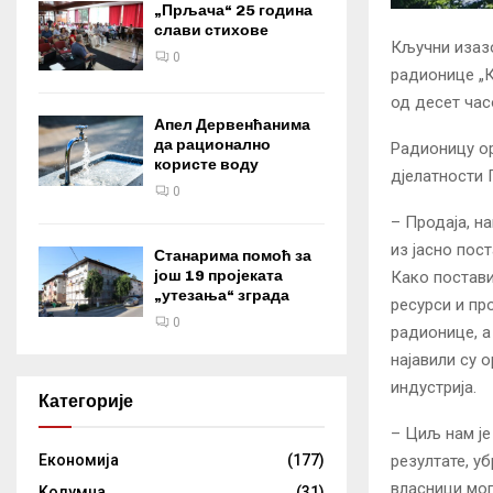
„Прљача“ 25 година
слави стихове
Кључни изазо
0
радионице „К
од десет час
Апел Дервенћанима
да рационално
Радионицу ор
користе воду
дјелатности Г
0
– Продаја, н
из јасно пос
Станарима помоћ за
још 19 пројеката
Како постави
„утезања“ зграда
ресурси и пр
0
радионице, а
најавили су 
индустрија.
Категорије
– Циљ нам је
резултате, у
Eкономија
(177)
власници мог
Kолумнa
(31)