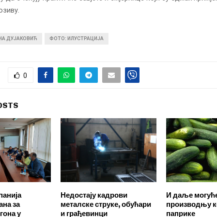
озиву.
ИНА ДУЈАКОВИЋ
ФОТО: ИЛУСТРАЦИЈА
0
OSTS
панија
Недостају кадрови
И даље могуће
ана за
металске струке, обућари
производњу к
гона у
и грађевинци
паприке