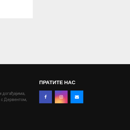
ПРАТИТЕ НАС
м догађајима,
у с Дервентом,