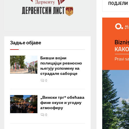
ПОДЈЕЛИ
Задње објаве
Бивши војни
полицајци ревносно
његују успомену на
страдале саборце
0
„Вински трг“ обећава
фине окусе и угодну
атмосферу
0