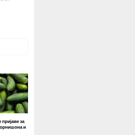
 пријаве за
орнишона и