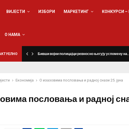
ВИЈЕСТИ
ИЗБОРИ
МАРКЕТИНГ
КОНКУРСИ –
О НАМА
а
АКТУЕЛНО
Бивши војни полицајци ревносно његују успомену на
ијести
Eкономија
О изазовима пословања и радној снази 25. јуна
зовима пословања и радној сна