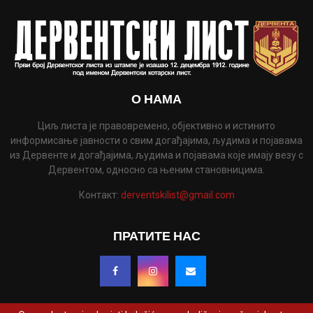
О НАМА
Циљ листа је правовремено, објективно и истинито
информисање јавности о свим догађајима, људима и појавама
из Дервенте и догађајима, људима и појавама које имају везу с
Дервентом, односно са њеним становницима.
Контакт:
derventskilist@gmail.com
ПРАТИТЕ НАС