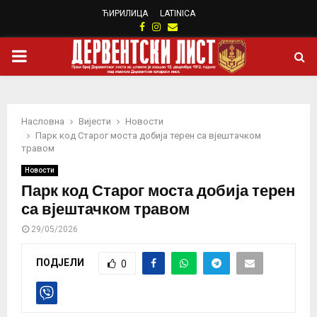
ЋИРИЛИЦА
LATINICA
Facebook
Instagram
Email
PRIMARY
MENU
Насловна
Вијести
Новости
Парк код Старог моста добија терен са вјештачком
травом
Новости
Парк код Старог моста добија терен
са вјештачком травом
29/05/2026
ПОДЈЕЛИ
0