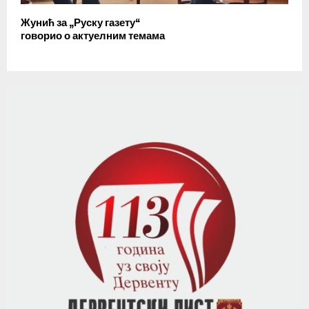
Жунић за „Руску газету“
говорио о актуелним темама