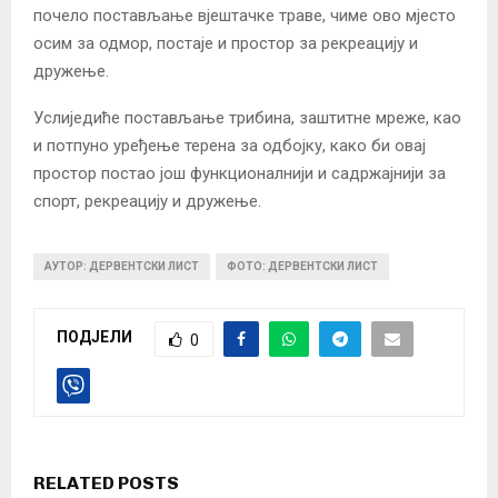
почело постављање вјештачке траве, чиме ово мјесто
осим за одмор, постаје и простор за рекреацију и
дружење.
Услиједиће постављање трибина, заштитне мреже, као
и потпуно уређење терена за одбојку, како би овај
простор постао још функционалнији и садржајнији за
спорт, рекреацију и дружење.
АУТОР: ДЕРВЕНТСКИ ЛИСТ
ФОТО: ДЕРВЕНТСКИ ЛИСТ
ПОДЈЕЛИ
0
RELATED POSTS