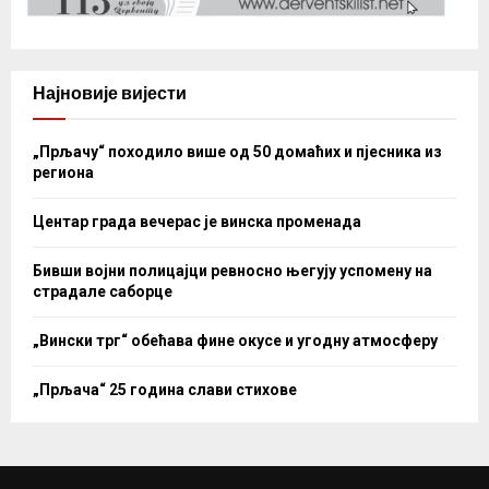
Најновије вијести
„Прљачу“ походило више од 50 домаћих и пјесника из
региона
Центар града вечерас је винска променада
Бивши војни полицајци ревносно његују успомену на
страдале саборце
„Вински трг“ обећава фине окусе и угодну атмосферу
„Прљача“ 25 година слави стихове