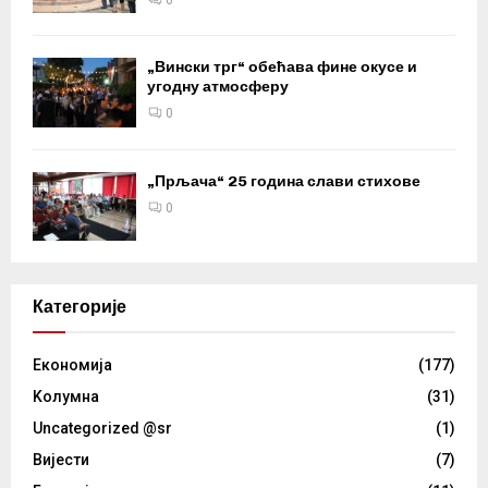
0
„Вински трг“ обећава фине окусе и
угодну атмосферу
0
„Прљача“ 25 година слави стихове
0
Категорије
Eкономија
(177)
Kолумнa
(31)
Uncategorized @sr
(1)
Вијести
(7)