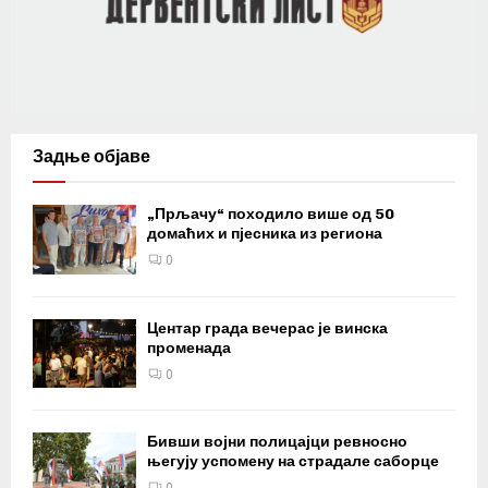
Задње објаве
„Прљачу“ походило више од 50
домаћих и пјесника из региона
0
Центар града вечерас је винска
променада
0
Бивши војни полицајци ревносно
његују успомену на страдале саборце