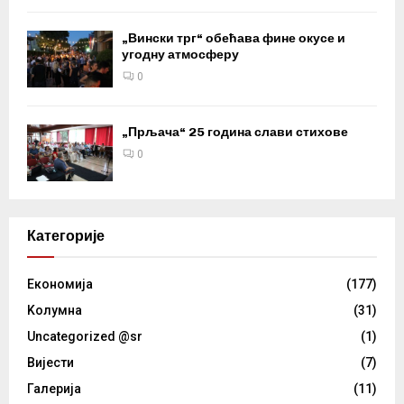
„Вински трг“ обећава фине окусе и
угодну атмосферу
0
„Прљача“ 25 година слави стихове
0
Категорије
Eкономија
(177)
Kолумнa
(31)
Uncategorized @sr
(1)
Вијести
(7)
Галерија
(11)