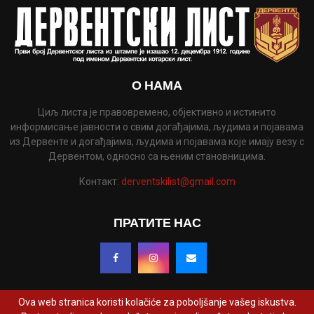
О НАМА
Циљ листа је правовремено, објективно и истинито
информисање јавности о свим догађајима, људима и појавама
из Дервенте и догађајима, људима и појавама које имају везу с
Дервентом, односно са њеним становницима.
Контакт:
derventskilist@gmail.com
ПРАТИТЕ НАС
Ova web stranica koristi kolačiće za poboljšanje vašeg iskustva.