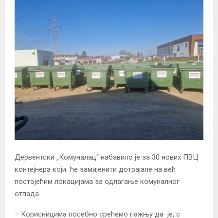
Дервентски „Комуналац“ набавило је за 30 нових ПВЦ
контејнера који ће замијенити дотрајале на већ
постојећим локацијама за одлагање комуналног
отпада.
– Корисницима посебно срећемо пажњу да је, с