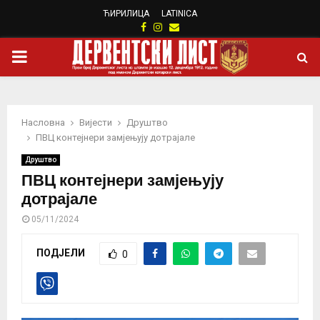
ЋИРИЛИЦА
LATINICA
Facebook
Instagram
Email
PRIMARY
MENU
Насловна
Вијести
Друштво
ПВЦ контејнери замјењују дотрајале
Друштво
ПВЦ контејнери замјењују
дотрајале
05/11/2024
ПОДЈЕЛИ
0