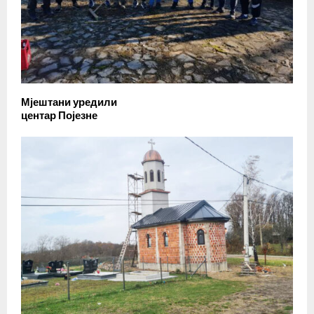
Мјештани уредили
центар Појезне