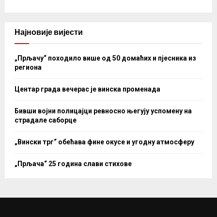
Најновије вијести
„Прљачу“ походило више од 50 домаћих и пјесника из
региона
Центар града вечерас је винска променада
Бивши војни полицајци ревносно његују успомену на
страдале саборце
„Вински трг“ обећава фине окусе и угодну атмосферу
„Прљача“ 25 година слави стихове