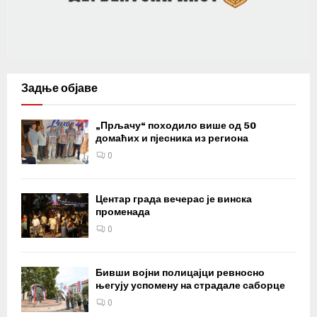
Задње објаве
„Прљачу“ походило више од 50
домаћих и пјесника из региона
0
Центар града вечерас је винска
променада
0
Бивши војни полицајци ревносно
његују успомену на страдале саборце
0