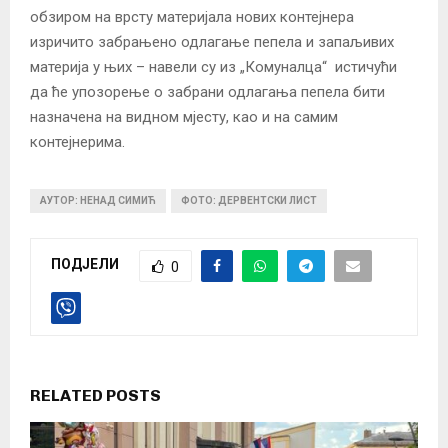
обзиром на врсту материјала нових контејнера
изричито забрањено одлагање пепела и запаљивих
материја у њих – навели су из „Комуналца“ истичући
да ће упозорење о забрани одлагања пепела бити
назначена на видном мјесту, као и на самим
контејнерима.
АУТОР: НЕНАД СИМИЋ
ФОТО: ДЕРВЕНТСКИ ЛИСТ
ПОДЈЕЛИ
0
RELATED POSTS