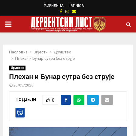
ЋИРИЛИЦА
LATINICA
Facebook
Instagram
Email
PRIMARY
MENU
Насловна
Вијести
Друштво
Плехан и Бунар сутра без струје
Друштво
Плехан и Бунар сутра без струје
28/05/2026
ПОДЈЕЛИ
0