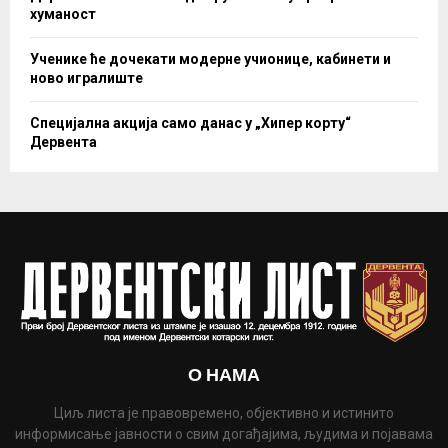
хуманост
Ученике ће дочекати модерне учионице, кабинети и
ново игралиште
Специјална акција само данас у „Хипер корту“
Дервента
О НАМА
Циљ листа је правовремено, објективно и истинито
информисање јавности о свим догађајима, људима и појавама