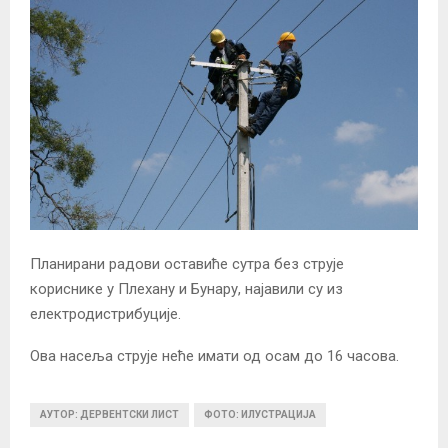
Планирани радови оставиће сутра без струје
кориснике у Плехану и Бунару, најавили су из
електродистрибуције.
Ова насеља струје неће имати од осам до 16 часова.
АУТОР: ДЕРВЕНТСКИ ЛИСТ
ФОТО: ИЛУСТРАЦИЈА