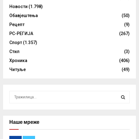
Новости
(1.798)
Обавјештења
(50)
Рецепт
(9)
РС-РЕГИЈА
(267)
Спорт
(1.357)
Стил
(3)
Хроника
(406)
Читуље
(49)
S
e
a
S
r
c
Наше мреже
E
h
f
A