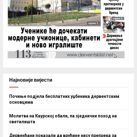
Најновије вијести
Почиње подјела бесплатних уџбеника дервентским
основцима
Молитва на Каурској обали, па зједнички поход на
светилишта
Дервенћани показали да врућине нису препрека за