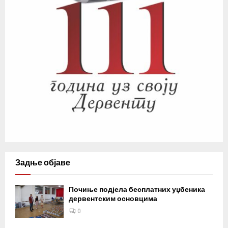
Задње објаве
Почиње подјела бесплатних уџбеника
дервентским основцима
0