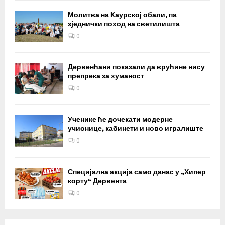
Молитва на Каурској обали, па
зједнички поход на светилишта
0
Дервенћани показали да врућине нису
препрека за хуманост
0
Ученике ће дочекати модерне
учионице, кабинети и ново игралиште
0
Специјална акција само данас у „Хипер
корту“ Дервента
0