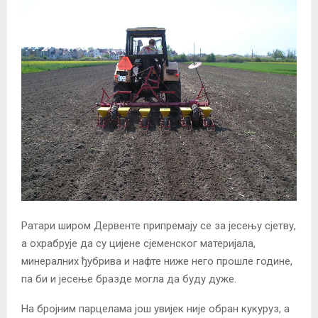
Ратари широм Дервенте припремају се за јесењу сјетву,
а охрабрује да су цијене сјеменског материјала,
минералних ђубрива и нафте ниже него прошле године,
па би и јесење бразде могла да буду дуже.
На бројним парцелама још увијек није обран кукуруз, а