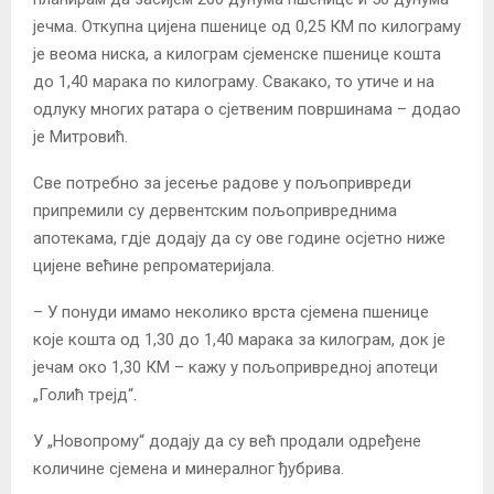
јечма. Откупна цијена пшенице од 0,25 КМ по килограму
је веома ниска, а килограм сјеменске пшенице кошта
до 1,40 марака по килограму. Свакако, то утиче и на
одлуку многих ратара о сјетвеним површинама – додао
је Митровић.
Све потребно за јесење радове у пољопривреди
припремили су дервентским пољопривреднима
апотекама, гдје додају да су ове године осјетно ниже
цијене већине репроматеријала.
– У понуди имамо неколико врста сјемена пшенице
које кошта од 1,30 до 1,40 марака за килограм, док је
јечам око 1,30 КМ – кажу у пољопривредној апотеци
„Голић трејд“.
У „Новопрому“ додају да су већ продали одређене
количине сјемена и минералног ђубрива.