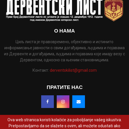
О НАМА
Циљ листа је правовремено, објективно и истинито
информисање јавности о свим догађајима, људима и појавама
из Дервенте и догађајима, људима и појавама које имају везу с
Дервентом, односно са њеним становницима.
Контакт:
derventskilist@gmail.com
ПРАТИТЕ НАС
Ova web stranica koristi kolačiće za poboljšanje vašeg iskustva.
Pretpostavljamo da se slažete s ovim, ali možete odustati ako
@2022 - www.derventskilist.net. Сва права задржана. Дизајнирао и развио