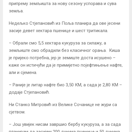
припрему земљишта за нову сезону успорава и сува
земља.
Недељко Стјепановић из Поља планира да ове јесени
засије девет хектара пшенице и шест тритикала.
– Обрали смо 5,5 хектара кукуруза за силажу, а
земљиште смо обрадили без класичног орања. Киша
је пријеко потребна, јер је земиште доста исушено –
каже он истичући да је примијетно појефтињење нафте,
али и сјемена.
– Раније је литар нафте био 3,50 КМ, а сада је 2,80 КМ –
додаје Стјепановић.
Ни Станко Митровић из Велике Сочанице не жури са
сјетвом.
– Још увијек нисам завршио бербу кукуруза, а за сада
планирам да засијем 200 дунума пшенице и 50 дунума