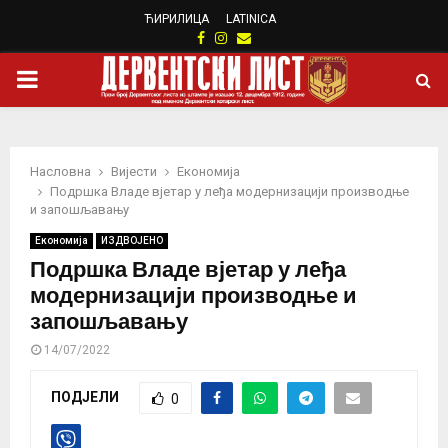
ЋИРИЛИЦА
LATINICA
Facebook
Instagram
Email
PRIMARY
MENU
Насловна
Вијести
Eкономија
Подршка Владе вјетар у леђа модернизацији производње
и запошљавању
Eкономија
ИЗДВОЈЕНО
Подршка Владе вјетар у леђа
модернизацији производње и
запошљавању
14/07/2022
ПОДЈЕЛИ
0