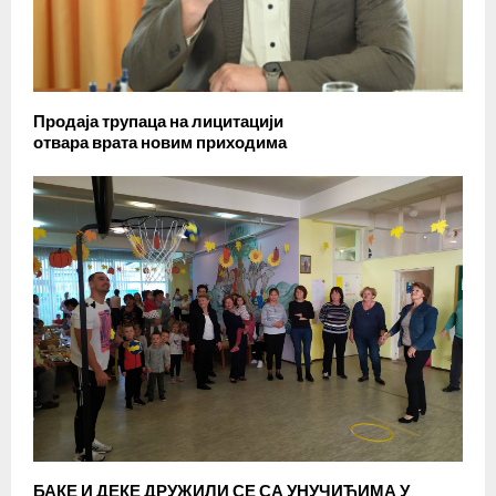
Продаја трупаца на лицитацији
отвара врата новим приходима
БАКЕ И ДЕКЕ ДРУЖИЛИ СЕ СА УНУЧИЋИМА У