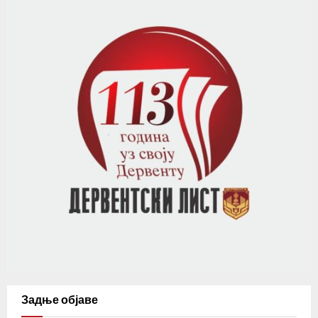
Задње објаве