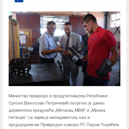
Министар привреде и предузетништва Републике
Српске Вјекослав Петричевић посјетио је данас
дервентска предузећа „Металац МБМ“ и „Мрежа
Нетворк“ са чијим је менаџментом, као и
предсједником Привредне коморе РС Пером Ћорићем