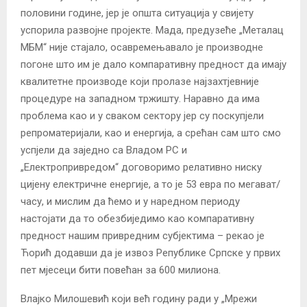
половини године, јер је општа ситуација у свијету
успорила развојне пројекте. Мада, предузеће „Металац
МБМ“ није стајало, осавремењавало је производне
погоне што им је дало компаративну предност да имају
квалитетне производе који пролазе најзахтјевније
процедуре на западном тржишту. Наравно да има
проблема као и у сваком сектору јер су поскупјели
репроматеријали, као и енергија, а срећан сам што смо
успјели да заједно са Владом РС и
„Електропривредом“ договоримо релативно ниску
цијену електричне енергије, а то је 53 евра по мегават/
часу, и мислим да ћемо и у наредном периоду
настојати да то обезбиједимо као компаративну
предност нашим привредним субјектима – рекао је
Ћорић додавши да је извоз Републике Српске у првих
пет мјесеци бити повећан за 600 милиона.
Влајко Милошевић који већ годину ради у „Мрежи