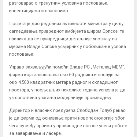
разговарао о тренутним условима пословања,
инвестицијама и плановима.
Посјета је дио редовних активности министра у циљу
сагледавања привредног амбијента широм Српске, те
прилика да се привредници детаљније упознају са
мјерама Владе Српске усмјерних у побољшање услова
пословања.
Управо захваљујући помоћи Владе РС „Металац МБМ“,
фирма која запошљава око 60 радника и послује на
око 4.500 квадратних метара радног и складишног
простора, у посљедњих неколико година успјела је да
уз сопствена улагања модернизује производњу.
Директор и власник предузећа Слободан Голуб рекао
је да фирма од оснивања прати нове технологије због
чега су међу првима у производне погоне увели роботе
за заваривање и ласере.