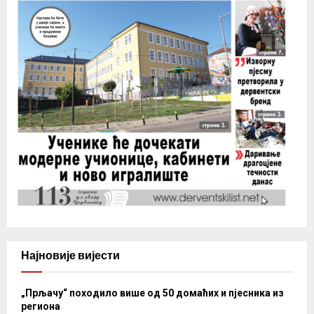
Најновије вијести
„Прљачу“ походило више од 50 домаћих и пјесника из
региона