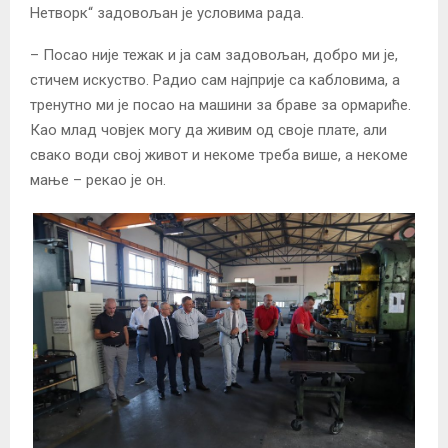
Нетворк“ задовољан је условима рада.
– Посао није тежак и ја сам задовољан, добро ми је,
стичем искуство. Радио сам најприје са кабловима, а
тренутно ми је посао на машини за браве за ормариће.
Као млад човјек могу да живим од своје плате, али
свако води свој живот и некоме треба више, а некоме
мање – рекао је он.