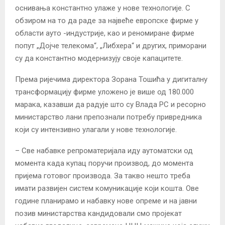
оснивања константно улаже у нове технологије. С
обзиром на то да раде за највеће европске фирме у
области ауто -индустрије, као и реномиране фирме
попут „Дојче телекома“, „Либхера“ и других, приморани
су да константно модернизују своје капацитете.
Према ријечима директора Зорана Тошића у дигиталну
трансформацију фирме уложено је више од 180.000
марака, казавши да радује што су Влада РС и ресорно
министарство лани препознали потребу привредника
који су интензивно улагали у нове технологије.
– Све набавке репроматеријала иду аутоматски од
момента када купац поручи производ, до момента
пријема готовог производа. За такво нешто треба
имати развијен систем комуникације који кошта. Ове
године планирамо и набавку нове опреме и на јавни
позив министарства кандидовали смо пројекат