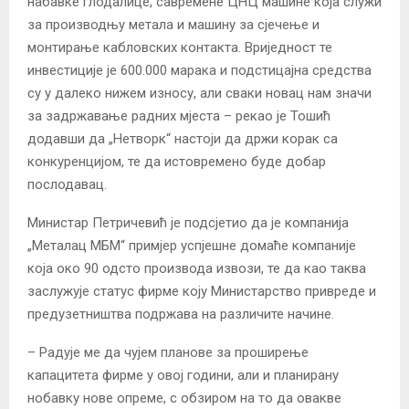
набавке глодалице, савремене ЦНЦ машине која служи
за производњу метала и машину за сјечење и
монтирање кабловских контакта. Вриједност те
инвестиције је 600.000 марака и подстицајна средства
су у далеко нижем износу, али сваки новац нам значи
за задржавање радних мјеста – рекао је Тошић
додавши да „Нетворк“ настоји да држи корак са
конкуренцијом, те да истовремено буде добар
послодавац.
Министар Петричевић је подсјетио да је компанија
„Металац МБМ“ примјер успјешне домаће компаније
која око 90 одсто производа извози, те да као таква
заслужује статус фирме коју Министарство привреде и
предузетништва подржава на различите начине.
– Радује ме да чујем планове за проширење
капацитета фирме у овој години, али и планирану
нобавку нове опреме, с обзиром на то да овакве