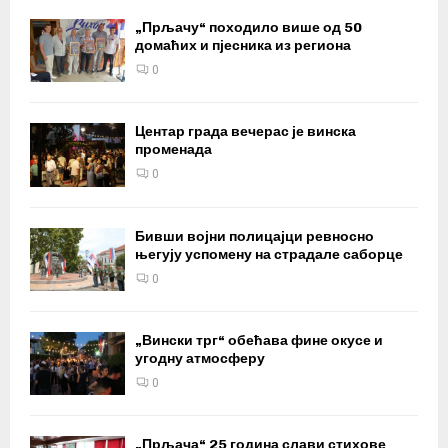
„Прљачу“ походило више од 50
домаћих и пјесника из региона
0
Центар града вечерас је винска
променада
0
Бивши војни полицајци ревносно
његују успомену на страдале саборце
0
„Вински трг“ обећава фине окусе и
угодну атмосферу
0
„Прљача“ 25 година слави стихове