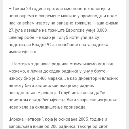
– Током 24 године пратили смо нове технологије и
нова опрема и савремене машине у производњи воде
нас ка већем извозу на западно тржиште. Наша фирма
27. јула извешће на тржиште Европске уније 3.000.
шлепер робе – казао је Голуб истичући да су
подстицаји Владе РС за повећање плата радника
имали ефекта.
– Настојимо да наше раднике стимулишемо кад год
можемо, а лични доходак радника у јуну у бруто
износу био је 2.460 марака. Ја као директор и власник
не могу бити задовољан ако је мој радник
незадовољан – рекао је Голуб истакавши да ће
почетком сљедећег мјесеца бити завршена изградња
нове хале за складиштење производа.
„Мрежа Нетворк“, која је основана 2005. године и
запошљава више од 200 радника, такође од свог