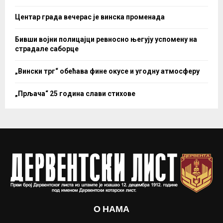
Центар града вечерас је винска променада
Бивши војни полицајци ревносно његују успомену на
страдале саборце
„Вински трг“ обећава фине окусе и угодну атмосферу
„Прљача“ 25 година слави стихове
О НАМА