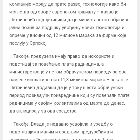
компаније морају да прате развој технологије како би
могле да одговоре европском тршишту – казао је
Петричевић подсјетивиши да је министарство објавило
јавни позив за подршку увођењу нових технологија и
опреме у висини од 12 милиона марака за фирме које
послују у Српској.
– Такође, предузећа имају право да искористе и
подстицај за повећање плата радницима, а
министарство је у петом обрачунском периоду за ове
намјене исплатило око 11,3 милиона марака – рекао је
Петричевић додавши да је у току шести обрачунски
период позивајући привреднике који су повећали плате
радницима у својим колективима од марта до данас,
да аплицирају за ова средства.
– Такође, Влада је недавно усвојила и уредбу о
подстицајима малим и средњим предузећима и
очекујем да ће јавни позив за та средства бити