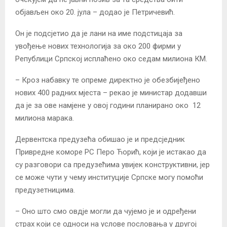
објављен око 20. јула – додао је Петричевић.
Он је подсјетио да је лани на име подстицаја за
увођење нових технологија за око 200 фирми у
Републици Српској исплаћено око седам милиона КМ.
– Кроз набавку те опреме директно је обезбијеђено
нових 400 радних мјеста – рекао је министар додавши
да је за ове намјене у овој години планирано око 12
милиона марака.
Дервентска предузећа обишао је и предсједник
Привредне коморе РС Перо Ћорић, који је истакао да
су разговори са предузећима увијек конструктивни, јер
се може чути у чему институције Српске могу помоћи
предузетницима.
– Оно што смо овдје могли да чујемо је и одређени
страх који се односи на услове пословања у другој