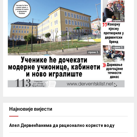
Најновије вијести
Апел Дервенћанима да рационално користе воду