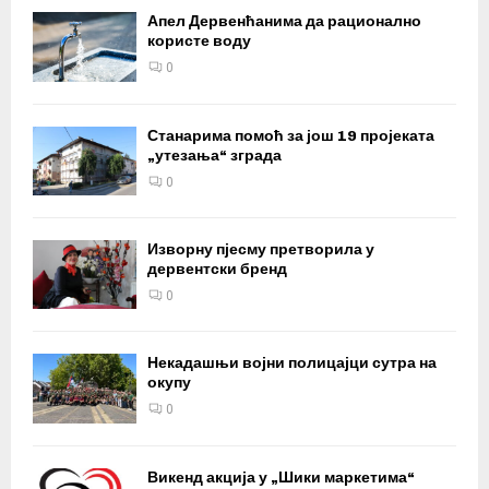
Апел Дервенћанима да рационално
користе воду
0
Станарима помоћ за још 19 пројеката
„утезања“ зграда
0
Изворну пјесму претворила у
дервентски бренд
0
Некадашњи војни полицајци сутра на
окупу
0
Викенд акција у „Шики маркетима“