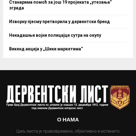
Станарима помоћ за још 19 пројеката „утезања“
зграда
Изворну пјесму претворила у дервентски бренд
Некадашњи војни полицајци сутра на окупу
Викенд акција у „Шики маркетима“
О НАМА
Циљ листа је правовремено, објективно и истинито