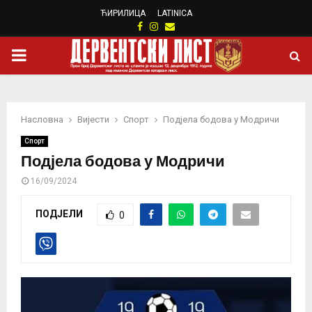
ЋИРИЛИЦА
LATINICA
Facebook
Instagram
Email
PRIMARY
MENU
Насловна
Вијести
Спорт
Подјела бодова у Модричи
Спорт
Подјела бодова у Модричи
16/09/2024
ПОДЈЕЛИ
0