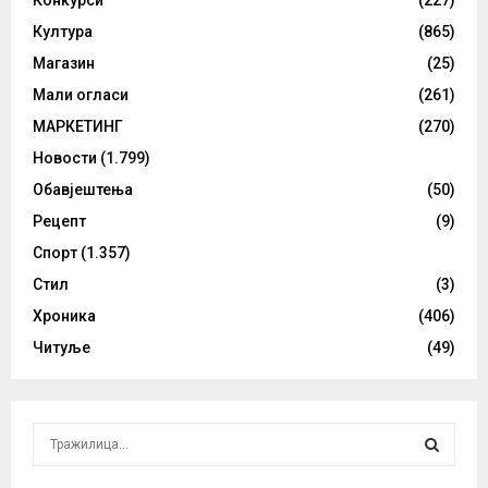
Конкурси
(227)
Култура
(865)
Магазин
(25)
Мали огласи
(261)
МАРКЕТИНГ
(270)
Новости
(1.799)
Обавјештења
(50)
Рецепт
(9)
Спорт
(1.357)
Стил
(3)
Хроника
(406)
Читуље
(49)
S
e
a