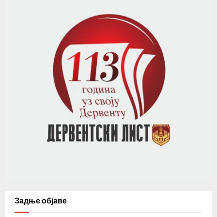
Задње објаве