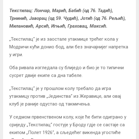
Текстилац: Лончар, Марић, Бабић (од 76. Тадић),
Трнинић, Јаворац (од 59. Чудић), Јотић (од 76. Рељић),
Милановић, Арсић, Игњић, Граховац, Максић.
„Текстилац“ је из заостале утакмице трећег кола у
Модричи кући донио бод, али без значајнијег напретка
у игри.
Оба ривала изгледала су блиједо и био је то типични
сусрет двије екипе са дна табеле.
„Текстилац“ је у прошлом колу требало да игра
утакмицу против „Јединства“ из Жеравице, али овај
клуб је раније одустао од такмичења.
У седмом првенственом колу, које ће бити одиграно у
сриједу „Текстилац“ гостује у Броду гдје се састаје са
екипом „Полет 1926“, а сљедећег викенда угостиће