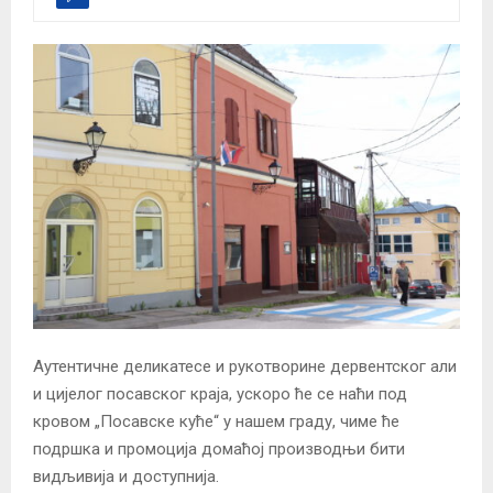
Аутентичне деликатесе и рукотворине дервентског али
и цијелог посавског краја, ускоро ће се наћи под
кровом „Посавске куће“ у нашем граду, чиме ће
подршка и промоција домаћој производњи бити
видљивија и доступнија.