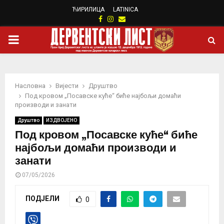
ЋИРИЛИЦА
LATINICA
Facebook
Instagram
Email
PRIMARY
MENU
Насловна
Вијести
Друштво
Под кровом „Посавске куће“ биће најбољи домаћи
производи и занати
Друштво
ИЗДВОЈЕНО
Под кровом „Посавске куће“ биће
најбољи домаћи производи и
занати
07/05/2026
ПОДЈЕЛИ
0