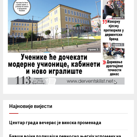
Најновије вијести
Центар града вечерас је винска променада
Бивши војни полицајци ревносно његују успомену на