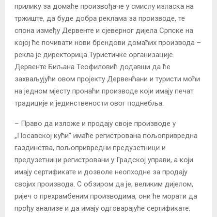
прилику за домаће произвођаче у смислу изласка на
тржиште, да буде добра реклама за производе, те
спона између Дервенте и сјеверног дијела Српске на
којој ће почивати нови брендови домаћих производа –
рекла је директорица Туристичке организације
Дервенте Биљана Теофиловић додавши да ће
захваљујући овом пројекту Дервенћани и туристи моћи
на једном мјесту пронаћи производе који имају печат
традиције и јединствености овог поднебља.
– Право да изложе и продају своје производе у
„Посавској кући“ имаће регистрована пољопривредна
газдинства, пољопривредни предузетници и
предузетници регистровани у Градској управи, а који
имају сертификате и дозволе неопходне за продају
својих производа. С обзиром да је, великим дијелом,
ријеч о прехрамбеним производима, они ће морати да
прођу анализе и да имају одговарајуће сертификате.