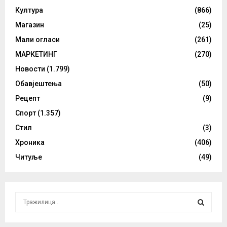
Култура
(866)
Магазин
(25)
Мали огласи
(261)
МАРКЕТИНГ
(270)
Новости
(1.799)
Обавјештења
(50)
Рецепт
(9)
Спорт
(1.357)
Стил
(3)
Хроника
(406)
Читуље
(49)
S
e
a
S