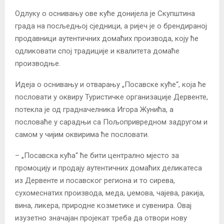
Одлуку о оснивању ове куће донијела је Скупштина
града на посљедњој сједници, а ријеч је о брендираној
продавници аутентичних домаћих производа, коју ће
одликовати спој традиције и квалитета домаће
производње.
Идеја о оснивању и отварању „Посавске куће“, која ће
пословати у оквиру Туристичке организације Дервенте,
потекла је од градначелника Игора Жунића, а
пословаће у сарадњи са Пољопривредном задругом и
самом у чијим оквирима ће пословати.
– „Посавска кућа“ ће бити централно мјесто за
промоцију и продају аутентичних домаћих деликатеса
из Дервенте и посавског региона и то сирева,
сухомеснатих производа, меда, џемова, чајева, ракија,
вина, ликера, природне козметике и сувенира. Овај
изузетно значајан пројекат треба да отвори нову