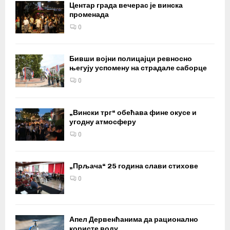
Центар града вечерас је винска
променада
0
Бивши војни полицајци ревносно
његују успомену на страдале саборце
0
„Вински трг“ обећава фине окусе и
угодну атмосферу
0
„Прљача“ 25 година слави стихове
0
Апел Дервенћанима да рационално
користе воду