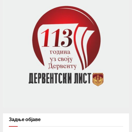
Задње објаве