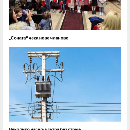
„Соната“ чека нове чланове
Неколико насеља сутра без струје