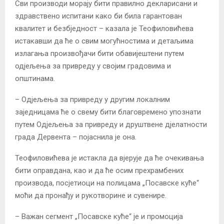
Сви производи морају бити правилно декларисани и
здравствено испитани како би била гарантован
квалитет и безбједност – казала је Теофиловићева
истакавши да ће о свим могућностима и детаљима
излагања произвођачи бити обавијештени путем
одјељења за привреду у својим градовима и
општинама.
– Одјељења за привреду у другим локалним
заједницама ће о свему бити благовремено упознати
путем Одјељења за привреду и друштвене дјелатности
града Дервента – појаснила је она.
Теофиловићева је истакла да вјерује да ће очекивања
бити оправдана, као и да ће осим прехрамбених
производа, посјетиоци на полицама „Посавске куће“
моћи да пронађу и рукотворине и сувенире.
– Важан сегмент „Посавске куће“ је и промоција