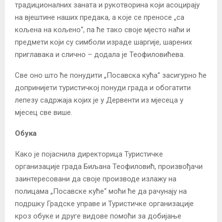
традиционалних заната и рукотворина који асоцирају
на вјештине наших предака, а које се преносе „са
кољена на кољено“, па ће тако своје мјесто наћи и
предмети који су симболи израде шаргије, шарених
приглавака и слично – додала је Теофиловићева.
Све оно што ће понудити „Посавска кућа“ засигурно ће
допринијети туристичкој понуди града и обогатити
лепезу садржаја којих је у Дервенти из мјесеца у
мјесец све више.
Обука
Како је појаснила директорица Туристичке
организације града Биљана Теофиловић, произвођачи
заинтересовани да своје производе излажу на
полицама „Посавске куће“ моћи ће да рачунају на
подршку Градске управе и Туристичке организације
кроз обуке и друге видове помоћи за добијање