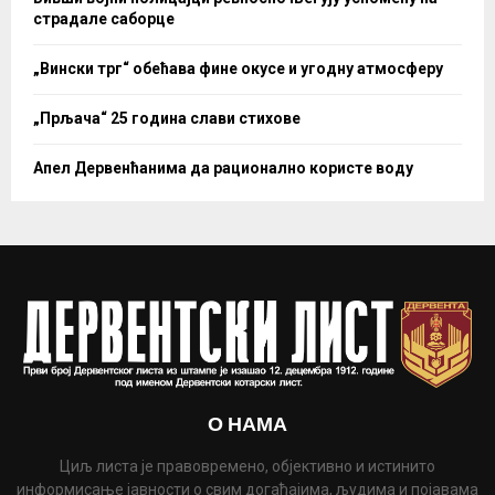
страдале саборце
„Вински трг“ обећава фине окусе и угодну атмосферу
„Прљача“ 25 година слави стихове
Апел Дервенћанима да рационално користе воду
О НАМА
Циљ листа је правовремено, објективно и истинито
информисање јавности о свим догађајима, људима и појавама