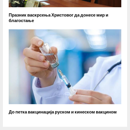
Празник васкрсења Христовог да донесе мир и
благостање
До петка вакцинација руском и кинеском вакцином