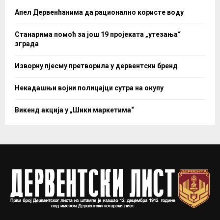
Апел Дервенћанима да рационално користе воду
Станарима помоћ за још 19 пројеката „утезања“
зграда
Изворну пјесму претворила у дервентски бренд
Некадашњи војни полицајци сутра на окупу
Викенд акција у „Шики маркетима“