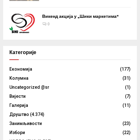
Викенд акција у „Шики маркетима“
0
Категорије
Eкономија
(177)
Kолумнa
(31)
Uncategorized @sr
(1)
Вијести
(7)
Галерија
(11)
Друштво
(4.374)
Занимљивости
(23)
Избори
(22)