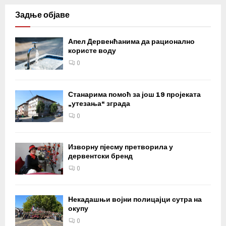
Задње објаве
Апел Дервенћанима да рационално
користе воду
0
Станарима помоћ за још 19 пројеката
„утезања“ зграда
0
Изворну пјесму претворила у
дервентски бренд
0
Некадашњи војни полицајци сутра на
окупу
0