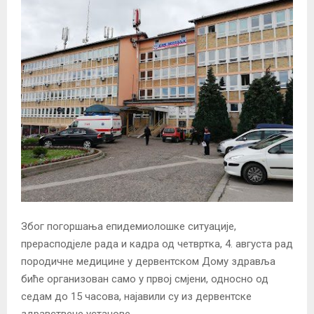
Због погоршања епидемиолошке ситуације,
прерасподјеле рада и кадра од четвртка, 4. августа рад
породичне медицине у дервентском Дому здравља
биће организован само у првој смјени, односно од
седам до 15 часова, најавили су из дервентске
здравствене установе.