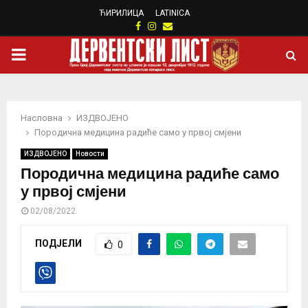
ЋИРИЛИЦА
LATINICA
Facebook
Instagram
Email
PRIMARY
MENU
Насловна
ИЗДВОЈЕНО
Породична медицина радиће само у првој смјени
ИЗДВОЈЕНО
Новости
Породична медицина радиће само
у првој смјени
02/08/2022
ПОДЈЕЛИ
0