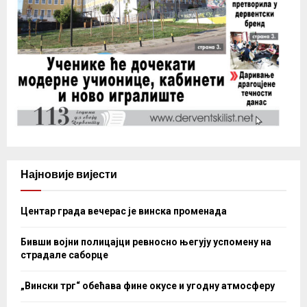
Најновије вијести
Центар града вечерас је винска променада
Бивши војни полицајци ревносно његују успомену на
страдале саборце
„Вински трг“ обећава фине окусе и угодну атмосферу