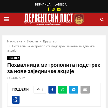
ЋИРИЛИЦА
LATINICA
Facebook
Instagram
Email
PRIMARY
MENU
Насловна
Вијести
Друштво
Похвалница митрополита подстрек за нове заједничке
акције
Друштво
Похвалница митрополита подстрек
за нове заједничке акције
24/07/2025
ПОДЈЕЛИ
1