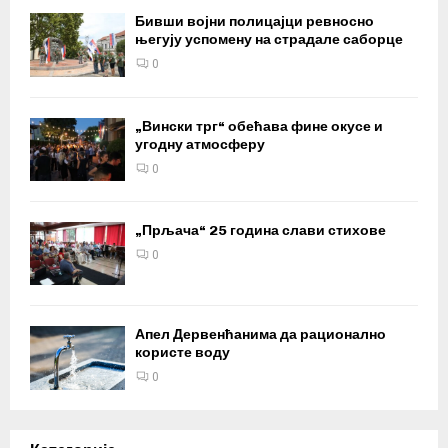
Бивши војни полицајци ревносно
његују успомену на страдале саборце
0
„Вински трг“ обећава фине окусе и
угодну атмосферу
0
„Прљача“ 25 година слави стихове
0
Апел Дервенћанима да рационално
користе воду
0