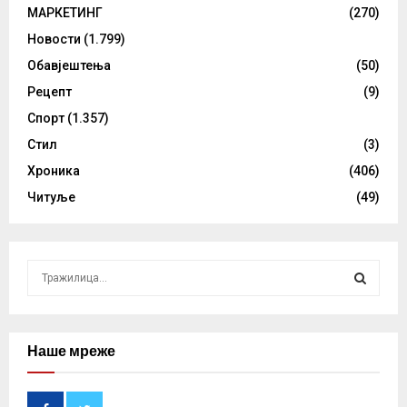
МАРКЕТИНГ
(270)
Новости
(1.799)
Обавјештења
(50)
Рецепт
(9)
Спорт
(1.357)
Стил
(3)
Хроника
(406)
Читуље
(49)
S
e
a
S
r
c
Наше мреже
E
h
f
A
o