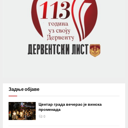
Задње објаве
Центар града вечерас је винска
променада
0