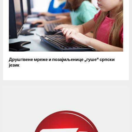
Друштвене мреже и позајмљенице „гуше“ српски
језик