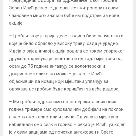
Предсједник Одбора за одржавање овог гробља
Зоран Илић рекао је да овај гест митрополита свим
члановима много значи и биће им подстрек за нове
акције.
– Гробље које је прије десет година било запуштено и
које је било обрасло у високу траву, сада је уредно.
Идеја о заједничкој акцији родила се током спортског
дружења, кренула је спонтано и од тада мјештани од
осам до 75 година ангажују се волонтерски и
доприносе колико ко може – рекао је Илић
објаснивши да новац који мјештани уплаћују за
одржавање гробља буде коришћен за веће радове.
– Ми гробље одржавамо волонтерски, а свих ових
година тримере смо куповали или добијали на поклон,
а често смо користили и личне. Од уплата мјештана
набављали смо силк и гориво – рекао је Илић, уз којег
је у свим акцијама од почетка ангажован и Срето