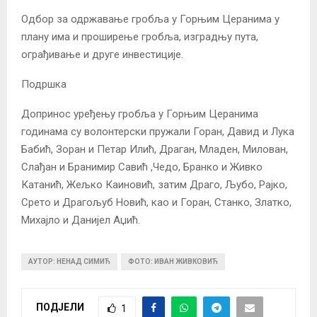
Одбор за одржавање гробља у Горњим Церанима у
плану има и проширење гробља, изградњу пута,
ограђивање и друге инвестиције.
Подршка
Допринос уређењу гробља у Горњим Церанима
годинама су волонтерски пружали Горан, Давид и Лука
Бабић, Зоран и Петар Илић, Драган, Младен, Милован,
Слађан и Бранимир Савић ,Чедо, Бранко и Живко
Катанић, Жељко Каиновић, затим Драго, Љубо, Рајко,
Срето и Драгољуб Новић, као и Горан, Станко, Златко,
Михајло и Данијел Аџић.
АУТОР: НЕНАД СИМИЋ
ФОТО: ИВАН ЖИВКОВИЋ
ПОДЈЕЛИ
1