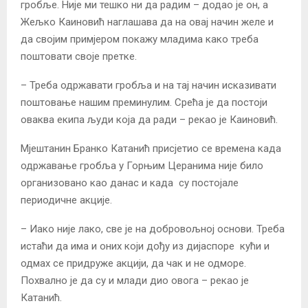
гробље. Није ми тешко ни да радим – додао је он, а
Жељко Каиновић наглашава да на овај начин желе и
да својим примјером покажу младима како треба
поштовати своје претке.
– Треба одржавати гробља и на тај начин исказивати
поштовање нашим преминулим. Срећа је да постоји
оваква екипа људи која да ради – рекао је Каиновић.
Мјештанин Бранко Катанић присјетио се времена када
одржавање гробља у Горњим Церанима није било
организовано као данас и када су постојале
периодичне акције.
– Иако није лако, све је на добровољној основи. Треба
истаћи да има и оних који дођу из дијаспоре кући и
одмах се придруже акцији, да чак и не одморе.
Похвално је да су и млади дио овога – рекао је
Катанић.