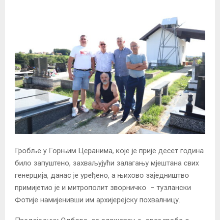
Гробље у Горњим Церанима, које је прије десет година
било запуштено, захваљујући залагању мјештана свих
генерција, данас је уређено, а њихово заједништво
примијетио је и митрополит зворничко – тузлански
Фотије намијенивши им архијерејску похвалницу.