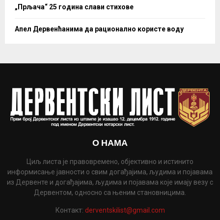
„Прљача“ 25 година слави стихове
Апел Дервенћанима да рационално користе воду
О НАМА
Циљ листа је правовремено, објективно и истинито
информисање јавности о свим догађајима, људима и појавама
из Дервенте и догађајима, људима и појавама које имају везу с
Дервентом, односно са њеним становницима.
Контакт:
derventskilist@gmail.com