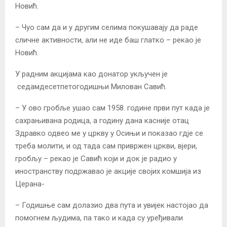
Новић.
– Чуо сам да и у другим селима покушавају да раде
сличне активности, али не иде баш глатко – рекао је
Новић.
У радним акцијама као донатор укључен је
седамдесетпетогодишњи Милован Савић.
– У ово гробље ушао сам 1958. године први пут када је
сахрањивана родица, а годину дана касније отац
Здравко одвео ме у цркву у Осињи и показао гдје се
треба молити, и од тада сам привржен цркви, вјери,
гробљу – рекао је Савић који и док је радио у
иностранству подржавао је акције својих комшија из
Церана-
– Годишње сам долазио два пута и увијек настојао да
помогнем људима, па тако и када су уређивали