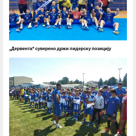
„Дервента“ суверено држи лидерску позицију