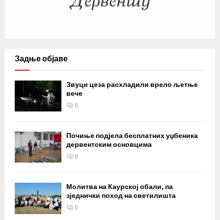
Задње објаве
Звуци цеза расхладили врело љетње
вече
0
Почиње подјела бесплатних уџбеника
дервентским основцима
0
Молитва на Каурској обали, па
зједнички поход на светилишта
0