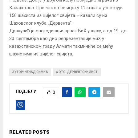
Казахстана. Првенство се игра у 11 кола, а учествује
150 шахиста из цијелог свијета – казали су из
Шаховског клуба „Дервента“.
Дракулић је овогодишњи првак БиХ у шаху, а од 19. до
30. септембра као дио репрезентације БиХ у
казахстанском граду Алмати такмичиће се међу
шахистима из цијелог свијета.
АУТОР: НЕНАД СИМИЋ
ФОТО: ДЕРВЕНТСКИ ЛИСТ
ПОДЈЕЛИ
0
RELATED POSTS