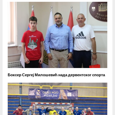
Боксер Сергеј Милошевић нада дервентског спорта