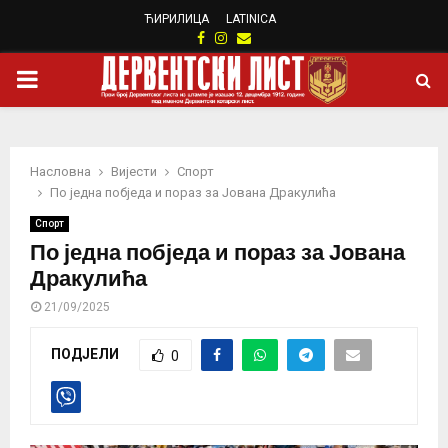
ЋИРИЛИЦА
LATINICA
Facebook
Instagram
Email
PRIMARY
MENU
Насловна
Вијести
Спорт
По једна побједа и пораз за Јована Дракулића
Спорт
По једна побједа и пораз за Јована
Дракулића
21/09/2025
ПОДЈЕЛИ
0