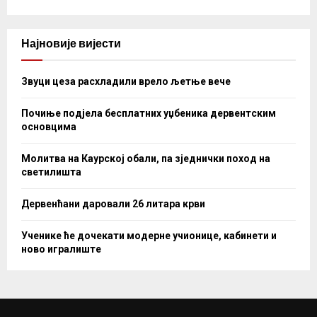
Најновије вијести
Звуци цеза расхладили врело љетње вече
Почиње подјела бесплатних уџбеника дервентским
основцима
Молитва на Каурској обали, па зједнички поход на
светилишта
Дервенћани даровали 26 литара крви
Ученике ће дочекати модерне учионице, кабинети и
ново игралиште