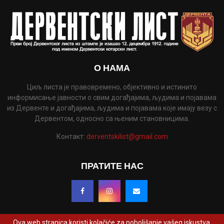
О НАМА
Циљ листа је правовремено, објективно и истинито
информисање јавности о свим догађајима, људима и појавама
из Дервенте и догађајима, људима и појавама које имају везу с
Дервентом, односно са њеним становницима.
Контакт:
derventskilist@gmail.com
ПРАТИТЕ НАС
Ova web stranica koristi kolačiće za poboljšanje vašeg iskustva.