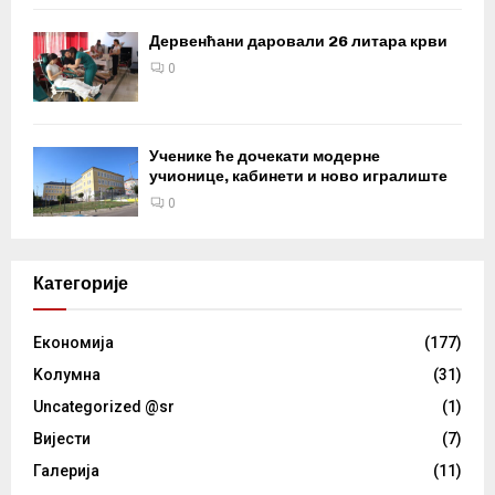
Дервенћани даровали 26 литара крви
0
Ученике ће дочекати модерне
учионице, кабинети и ново игралиште
0
Категорије
Eкономија
(177)
Kолумнa
(31)
Uncategorized @sr
(1)
Вијести
(7)
Галерија
(11)