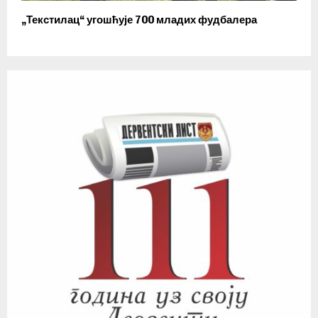
„Текстилац“ угошћује 700 младих фудбалера