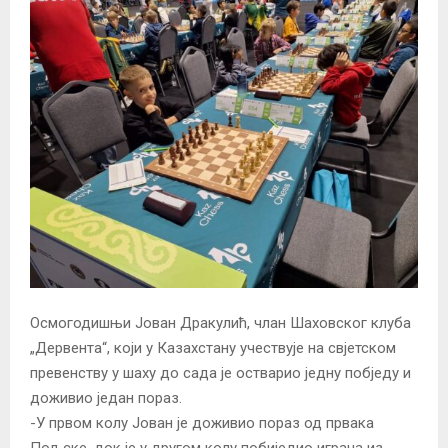
Осмогодишњи Јован Дракулић, члан Шаховског клуба
„Дервента“, који у Казахстану учествује на свјетском
превенству у шаху до сада је остварио једну побједу и
доживио један пораз.
-У првом колу Јован је доживио пораз од првака
Пољске, док је у другом колу побиједио играча из