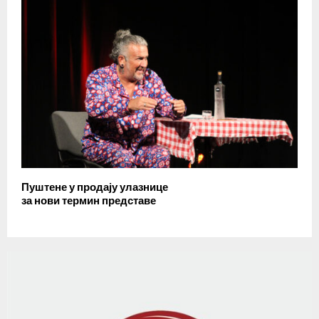
Пуштене у продају улазнице
за нови термин представе