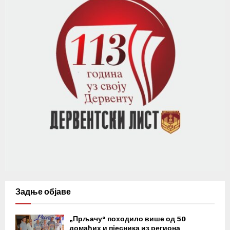
Задње објаве
„Прљачу“ походило више од 50
домаћих и пјесника из региона