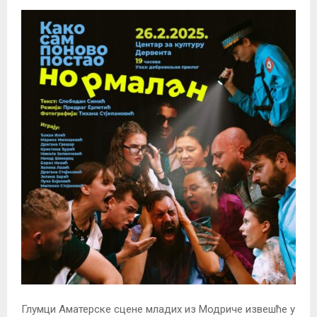
Глумци Аматерске сцене младих из Модриче извешће у