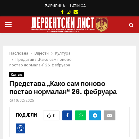
ЋИРИЛИЦА
LATINICA
Facebook
Instagram
Email
PRIMARY
MENU
Насловна
Вијести
Култура
Представа „Како сам поново
постао нормалан“ 26. фебруара
Култура
Представа „Како сам поново
постао нормалан“ 26. фебруара
10/02/2025
ПОДЈЕЛИ
0