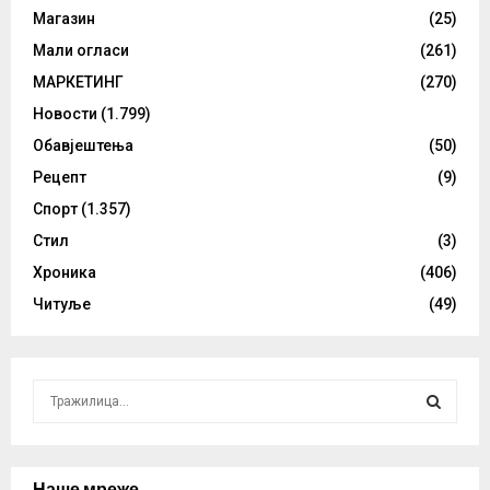
Магазин
(25)
Мали огласи
(261)
МАРКЕТИНГ
(270)
Новости
(1.799)
Обавјештења
(50)
Рецепт
(9)
Спорт
(1.357)
Стил
(3)
Хроника
(406)
Читуље
(49)
S
e
a
S
r
c
Наше мреже
E