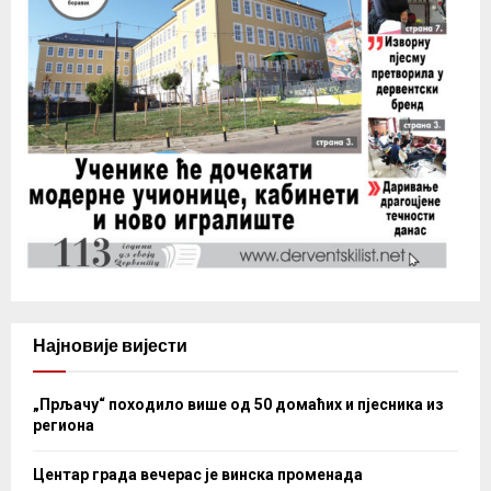
Најновије вијести
„Прљачу“ походило више од 50 домаћих и пјесника из
региона
Центар града вечерас је винска променада