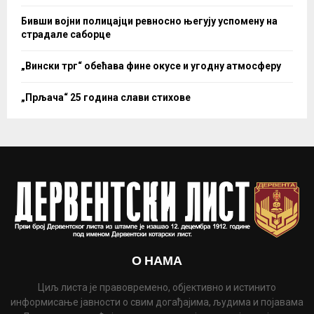
Бивши војни полицајци ревносно његују успомену на
страдале саборце
„Вински трг“ обећава фине окусе и угодну атмосферу
„Прљача“ 25 година слави стихове
О НАМА
Циљ листа је правовремено, објективно и истинито
информисање јавности о свим догађајима, људима и појавама