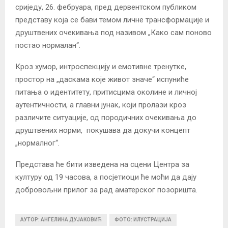
сриједу, 26. фебруара, пред дервентском публиком
представу која се бави темом личне трансформације и
друштвених очекивања под називом „Како сам поново
постао нормалан“.
Кроз хумор, интроспекцију и емотивне тренутке,
простор на „даскама које живот значе“ испуниће
питања о идентитету, притисцима околине и личној
аутентичности, а главни јунак, који пролази кроз
различите ситуације, од породичних очекивања до
друштвених норми, покушава да докучи концепт
„нормалног“.
Представа ће бити изведена на сцени Центра за
културу од 19 часова, а посјетиоци ће моћи да дају
добровољни прилог за рад аматерског позоришта.
АУТОР: АНГЕЛИНА ДУЈАКОВИЋ
ФОТО: ИЛУСТРАЦИЈА