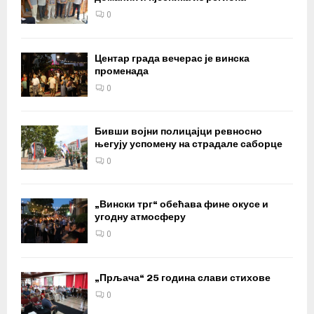
0
Центар града вечерас је винска
променада
0
Бивши војни полицајци ревносно
његују успомену на страдале саборце
0
„Вински трг“ обећава фине окусе и
угодну атмосферу
0
„Прљача“ 25 година слави стихове
0