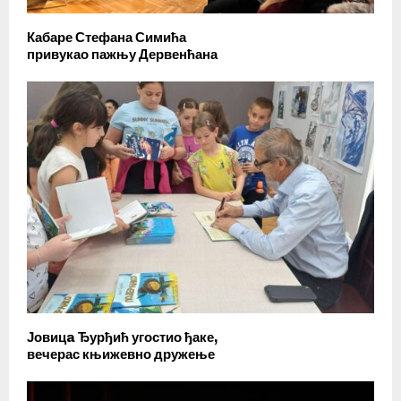
Кабаре Стефана Симића
привукао пажњу Дервенћана
Јовицa Ђурђић угостио ђаке,
вечерас књижевно дружење