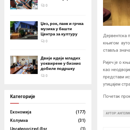
0
Џез, рок, панк и грчка
музика у башти
Центра за културу
Дервентска п
0
књигом аутор
ставља знача
Двије идеје младих
Ријеч је о књ
уоквирене у бизнис
добиле подршку
као неодвоји
0
представи ис
утицајем стр
Категорије
Почетак пром
Eкономија
(177)
АУТОР: АНГЕЛ
Kолумнa
(31)
Uncategorized @sr
(1)