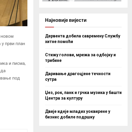
Најновије вијести
Дервента добила савремену Службу
а новом
хитне помоћи
у први план
Стижу голови, мрежа за одбојку и
трибине
зика и писма,
 да
Даривање драгоцјене течности
ривање под
сутра
Џез, рок, панк и грчка музика у башти
Центра за културу
Двије идеје младих уоквирене у
бизнис добиле подршку