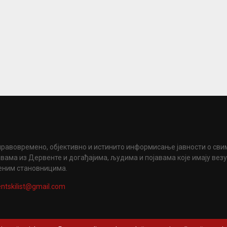
правовремено, објективно и истинито информисање јавности о сви
вама из Дервенте и догађајима, људима и појавама које имају вез
еним становницима.
ntskilist@gmail.com