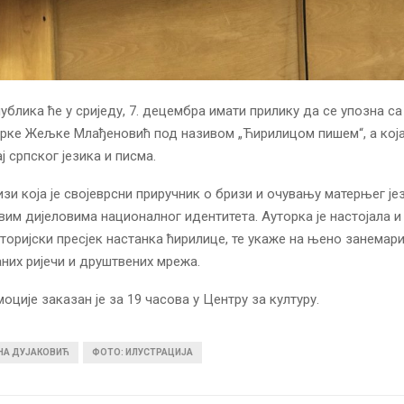
ублика ће у сриједу, 7. децембра имати прилику да се упозна с
ке Жељке Млађеновић под називом „Ћирилицом пишем“, а која 
ј српског језика и писма.
изи која је својеврсни приручник о бризи и очувању матерњег је
вим дијеловима националног идентитета. Ауторка је настојала и
торијски пресјек настанка ћирилице, те укаже на њено занема
аних ријечи и друштвених мрежа.
оције заказан је за 19 часова у Центру за културу.
ИНА ДУЈАКОВИЋ
ФОТО: ИЛУСТРАЦИЈА