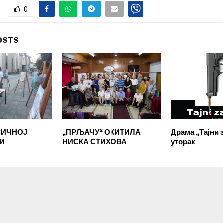
0
OSTS
СИЧНОЈ
„ПРЉАЧУ“ ОКИТИЛА
Драма „Тајни 
И
НИСКА СТИХОВА
уторак