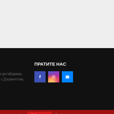
ПРАТИТЕ НАС
м догађајима,
у с Дервентом,