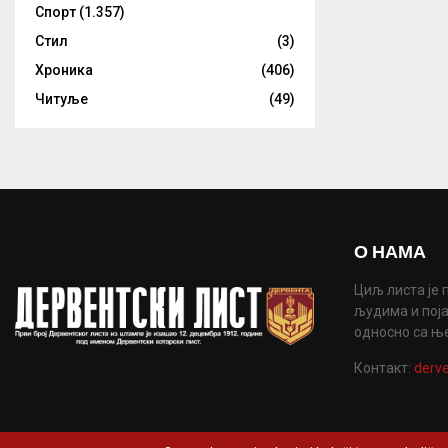
Спорт
(1.357)
Стил
(3)
Хроника
(406)
Читуље
(49)
О НАМА
Циљ листа је 
људима и поја
односно са њ
Контакт:
derve