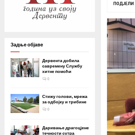
ПОДЈЕЛИ
Задње објаве
Дервента добила
савремену Службу
хитне помоћи
0
Стижу голови, мрежа
за одбојку и трибине
0
Даривање драгоцјене
течности сутра