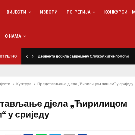
ВИЈЕСТИ
ИЗБОРИ
РС-РЕГИЈА
КОНКУРСИ – 
О НАМА
КТУЕЛНО
Дервента добила савремену Службу хитне помоћи
ијести
Култура
Представљање дјела „Ћирилицом пишем“ у сриједу
тављање дјела „Ћирилицом
“ у сриједу