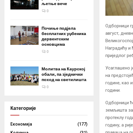
љетње вече
0
Одборници гр
Почиње подјела
август, днев
бесплатних уџбеника
дервентским
Великогоспој
основцима
Наградићу и 
0
приједлог ре
Усаглашено ј
Молитва на Каурској
обали, па зједнички
на предстоје
поход на светилишта
године, као 
0
години.
Одборници ће
Категорије
земљишта за 
протеклу год
Eкономија
(177)
годину, а ри
праваца на по
Kолумнa
(31)