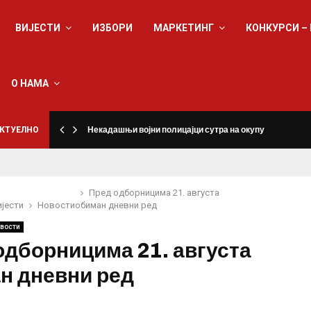
ВИЈЕСТИ
ИЗБОРИ
МАРКЕТИНГ
КОНКУРСИ –
О НАМА
КТУЕЛНО
Некадашњи војни полицајци сутра на окупу
Пред одборницима 21. августа
ијести
Новости
обиман дневни ред
вости
одборницима 21. августа
н дневни ред