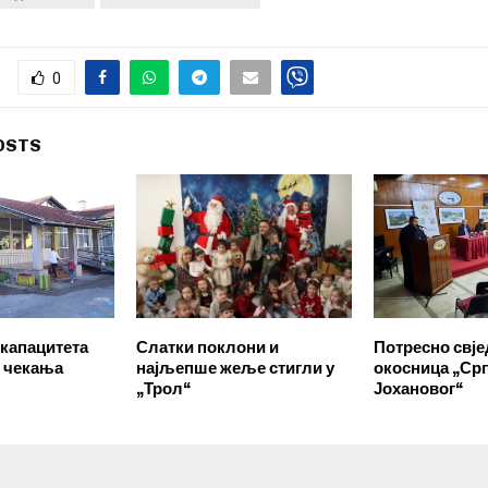
0
OSTS
капацитета
Слатки поклони и
Потресно свј
 чекања
најљепше жеље стигли у
окосница „Срп
„Трол“
Јохановог“