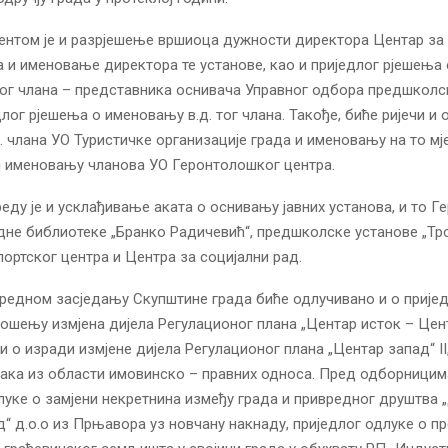
нтом је и разрјешење вршиоца дужности директора Центар за 
 и именовање директора те установе, као и приједлог рјешења 
ог члана – представника оснивача Управног одбора предшколс
длог рјешења о именовању в.д. тог члана. Такође, биће ријечи и
. члана УО Туристичке организације града и именовању на то мј
и именовању чланова УО Геронтолошког центра.
еду је и усклађивање аката о оснивању јавних установа, и то 
дне библиотеке „Бранко Радичевић“, предшколске установе „Тро
Спортског центра и Центра за социјални рад.
аредном засједању Скупштине града биће одлучивано и о прије
ошењу измјена дијела Регулационог плана „Центар исток – Цен
и о изради измјене дијела Регулационог плана „Центар запад“ II,
ака из области имовинско – правних односа. Пред одборницима
луке о замјени некретнина између града и привредног друштва „
“ д.о.о из Прњавора уз новчану накнаду, приједлог одлуке о пр