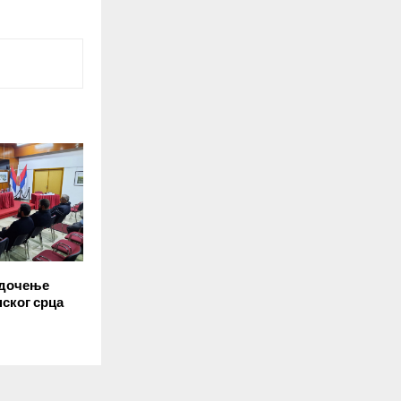
едочење
ског срца