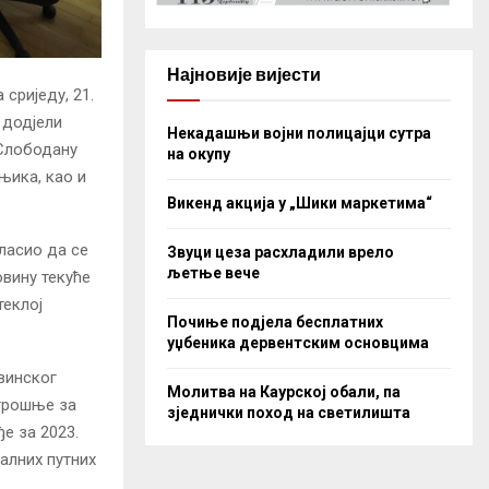
Најновије вијести
сриједу, 21.
 додјели
Некадашњи војни полицајци сутра
 Слободану
на окупу
њика, као и
Викенд акција у „Шики маркетима“
гласио да се
Звуци цеза расхладили врело
љетње вече
овину текуће
теклој
Почиње подјела бесплатних
уџбеника дервентским основцима
винског
Молитва на Каурској обали, па
отрошње за
зједнички поход на светилишта
е за 2023.
калних путних