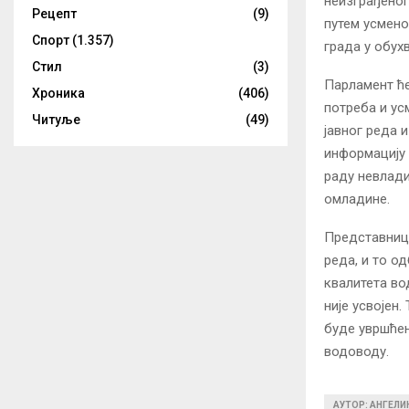
неизграђеног
Рецепт
(9)
путем усмено
Спорт
(1.357)
града у обух
Стил
(3)
Парламент ће
Хроника
(406)
потреба и ус
Читуље
(49)
јавног реда и
информацију 
раду невлади
омладине.
Представници
реда, и то о
квалитета вод
није усвојен
буде увршћен
водоводу.
АУТОР: АНГЕЛ