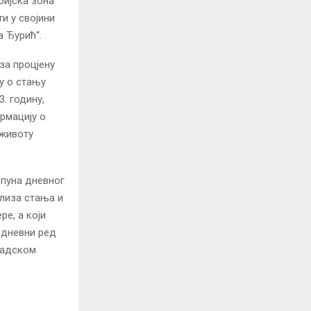
ријска зона“
и у својини
 Ђурић“.
за процјену
у о стању
. годину,
рмацију о
 животу
опуна дневног
ализа стања и
ре, а који
у дневни ред
радском