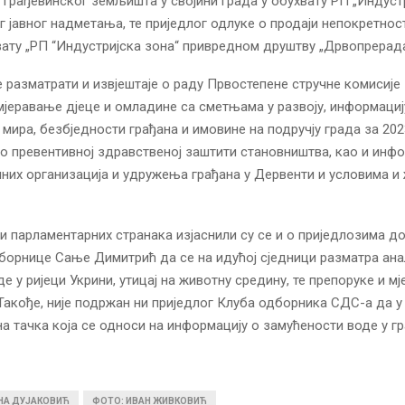
 грађевинског земљишта у својини града у обухвату РП „Индуст
г јавног надметања, те приједлог одлуке о продаји непокретност
вату „РП “Индустријска зона“ привредном друштву „Дрвопрерада
 разматрати и извјештаје о раду Првостепене стручне комисије 
мјеравање дјеце и омладине са сметњама у развоју, информациј
 мира, безбједности грађана и имовине на подручју града за 2023
о превентивној здравственој заштити становништва, као и инфо
них организација и удружења грађана у Дервенти и условима и
 парламентарних странака изјаснили су се и о приједлозима д
дборнице Сање Димитрић да се на идућој сједници разматра ан
е у ријеци Укрини, утицај на животну средину, те препоруке и мје
. Такође, није подржан ни приједлог Клуба одборника СДС-а да 
а тачка која се односи на информацију о замућености воде у г
ИНА ДУЈАКОВИЋ
ФОТО: ИВАН ЖИВКОВИЋ