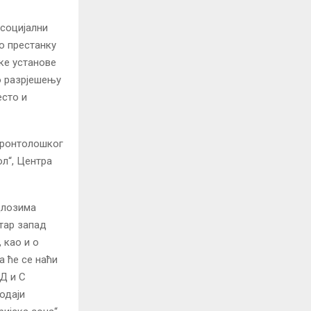
социјални
о престанку
ке установе
 о разрјешењу
есто и
Геронтолошког
л“, Центра
длозима
тар запад
 као и о
 ће се наћи
Д и С
одаји