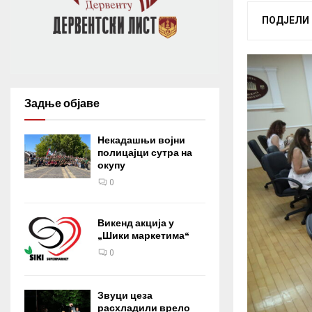
ПОДЈЕЛИ
Задње објаве
Некадашњи војни
полицајци сутра на
окупу
0
Викенд акција у
„Шики маркетима“
0
Звуци цеза
расхладили врело