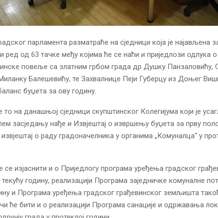
адског парламента разматраће на сједници која је најављена за 
ни ред од 63 тачке међу којима ће се наћи и приједлози одлука о
инске повеље са златним грбом града др Душку Панзаловићу,
Миланку Балешевићу, те Захвалнице Пеји Губерцу из Доњег Виш
баланс буџета за ову годину.
е то на данашњој сједници скупштинског Колегијума који је уса
ћем засједању нађе и Извјештај о извршењу буџета за прву пол
и извјештај о раду градоначелника у органима „Комуналца“ у про
 се изјаснити и о Приједлогу програма уређења градског грађе
текућу годину, реализацији Програма заједничке комуналне п
ину и Програма уређења градског грађевинског земљишта такођ
јечи ће бити и о реализацији Програма санације и одржавања ло
дручју града у протеклој години.