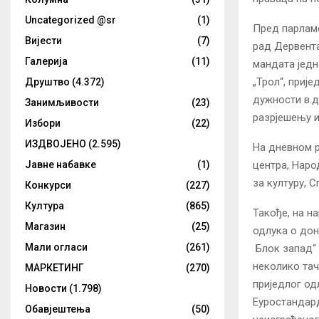
Uncategorized @sr
(1)
Пред парламе
Вијести
(7)
рад Дервента
Галерија
(11)
мандата једн
„Трол“, прије
Друштво
(4.372)
дужности в.д
Занимљивости
(23)
разрјешењу 
Избори
(22)
ИЗДВОЈЕНО
(2.595)
На дневном р
центра, Наро
Јавне набавке
(1)
за културу, 
Конкурси
(227)
Култура
(865)
Такође, на н
Магазин
(25)
одлука о дон
Мали огласи
(261)
Блок запад“ 
неколико тач
МАРКЕТИНГ
(270)
приједлог од
Новости
(1.798)
Еуростандард
Обавјештења
(50)