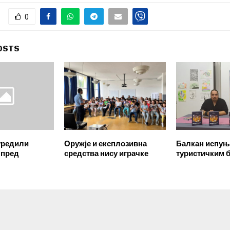
0
OSTS
уредили
Оружје и експлозивна
Балкан испуњ
 пред
средства нису играчке
туристичким 