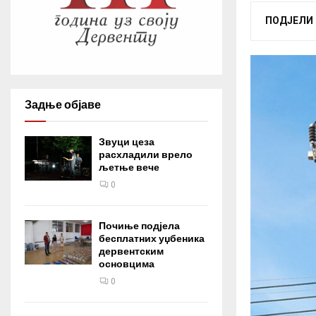
ПОДЈЕЛИ
Задње објаве
Звуци цеза
расхладили врело
љетње вече
0
Почиње подјела
бесплатних уџбеника
дервентским
основцима
0