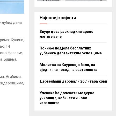
Најновије вијести
 идућих дана
Звуци цеза расхладили врело
љетње вече
рима, Кулини,
к, 14.
Почиње подјела бесплатних
 Ново Насеље,
уџбеника дервентским основцима
и, Бишња,
Молитва на Каурској обали, па
зједнички поход на светилишта
ма, Агићима,
Дервенћани даровали 26 литара крви
лендеровцима,
Ученике ће дочекати модерне
учионице, кабинети и ново
игралиште