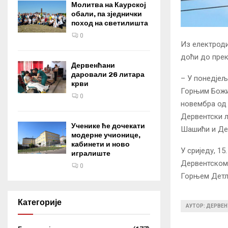
Молитва на Каурској
обали, па зједнички
поход на светилишта
0
Из електроди
доћи до прек
Дервенћани
даровали 26 литара
– У понедјељ
крви
Горњим Божин
0
новембра од 
Дервентски л
Ученике ће дочекати
Шашићи и Дер
модерне учионице,
кабинети и ново
У сриједу, 1
игралиште
Дервентском 
0
Горњем Детла
Категорије
АУТОР: ДЕРВЕН