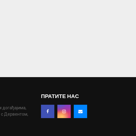
ПРАТИТЕ НАС
м догађајима,
у с Дервентом,