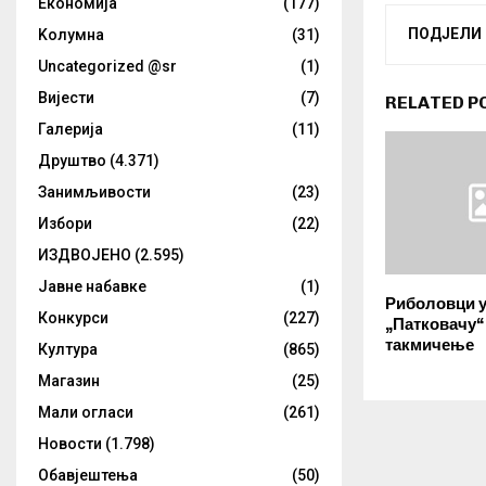
Eкономија
(177)
ПОДЈЕЛИ
Kолумнa
(31)
Uncategorized @sr
(1)
Вијести
(7)
RELATED P
Галерија
(11)
Друштво
(4.371)
Занимљивости
(23)
Избори
(22)
ИЗДВОЈЕНО
(2.595)
Јавне набавке
(1)
Риболовци 
Конкурси
(227)
„Патковачу“
такмичење
Култура
(865)
Магазин
(25)
Мали огласи
(261)
Новости
(1.798)
Обавјештења
(50)