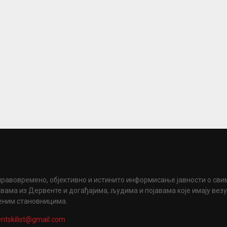
правовремено, објективно и истинито информисање јавности о сви
вама из Дервенте и догађајима, људима и појавама које имају вез
еним становницима.
ntskilist@gmail.com