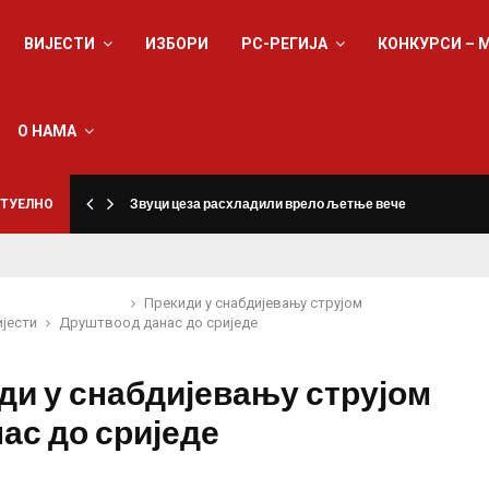
ВИЈЕСТИ
ИЗБОРИ
РС-РЕГИЈА
КОНКУРСИ – 
О НАМА
ТУЕЛНО
Звуци цеза расхладили врело љетње вече
Прекиди у снабдијевању струјом
ијести
Друштво
од данас до сриједе
ди у снабдијевању струјом
ас до сриједе