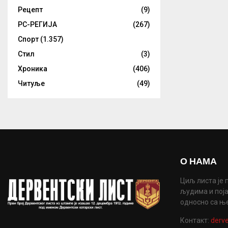
Рецепт
(9)
РС-РЕГИЈА
(267)
Спорт
(1.357)
Стил
(3)
Хроника
(406)
Читуље
(49)
О НАМА
Циљ листа је 
људима и поја
односно са њ
Контакт:
derve