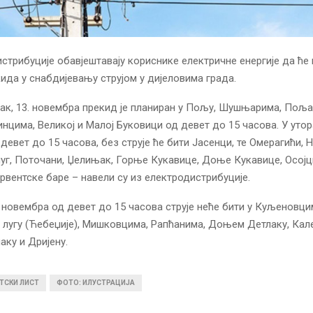
стрибуције обавјештавају кориснике електричне енергије да ће
ида у снабдијевању струјом у дијеловима града.
ак, 13. новембра прекид је планиран у Пољу, Шушњарима, Поља
цима, Великој и Малој Буковици од девет до 15 часова. У утора
девет до 15 часова, без струје ће бити Јасенци, те Омерагићи,
уг, Поточани, Џелињак, Горње Кукавице, Доње Кукавице, Осојц
вентске баре – навели су из електродистрибуције.
5. новембра од девет до 15 часова струје неће бити у Куљеновци
лугу (Ћебеџије), Мишковцима, Рапћанима, Доњем Детлаку, Ка
ку и Дријену.
ТСКИ ЛИСТ
ФОТО: ИЛУСТРАЦИЈА