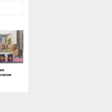
ен
благом