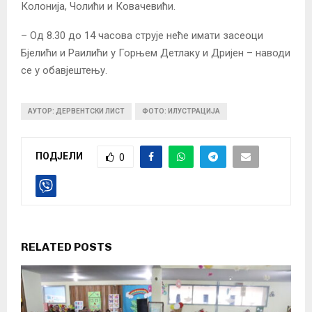
Колонија, Чолићи и Ковачевићи.
– Од 8.30 до 14 часова струје неће имати засеоци
Бјелићи и Раилићи у Горњем Детлаку и Дријен – наводи
се у обавјештењу.
АУТОР: ДЕРВЕНТСКИ ЛИСТ
ФОТО: ИЛУСТРАЦИЈА
ПОДЈЕЛИ
0
RELATED POSTS