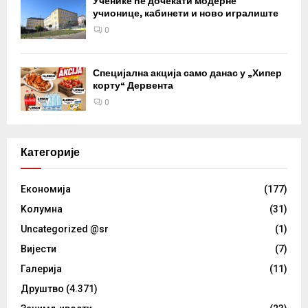
Ученике ће дочекати модерне
учионице, кабинети и ново игралиште
0
Специјална акција само данас у „Хипер
корту“ Дервента
0
Категорије
Eкономија
(177)
Kолумнa
(31)
Uncategorized @sr
(1)
Вијести
(7)
Галерија
(11)
Друштво
(4.371)