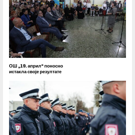
ОШ „19. април“ поносно
истакла своје резултате