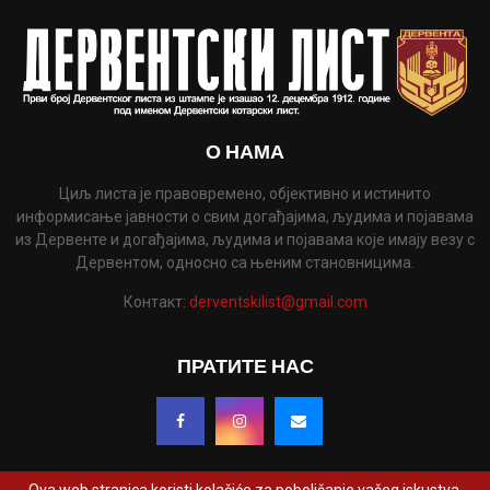
О НАМА
Циљ листа је правовремено, објективно и истинито
информисање јавности о свим догађајима, људима и појавама
из Дервенте и догађајима, људима и појавама које имају везу с
Дервентом, односно са њеним становницима.
Контакт:
derventskilist@gmail.com
ПРАТИТЕ НАС