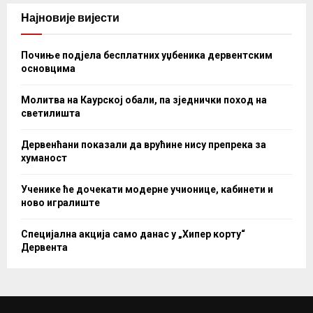
Најновије вијести
Почиње подјела бесплатних уџбеника дервентским
основцима
Молитва на Каурској обали, па зједнички поход на
светилишта
Дервенћани показали да врућине нису препрека за
хуманост
Ученике ће дочекати модерне учионице, кабинети и
ново игралиште
Специјална акција само данас у „Хипер корту“
Дервента