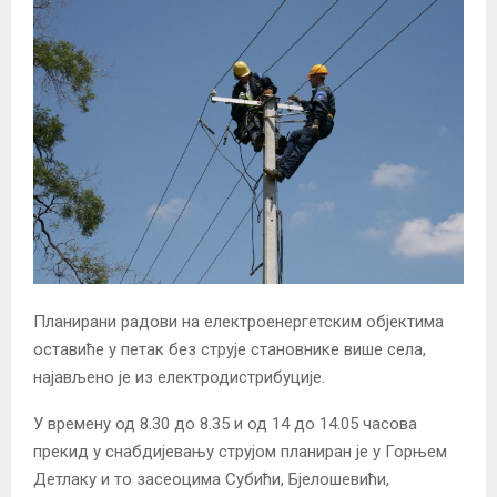
Планирани радови на електроенергетским објектима
оставиће у петак без струје становнике више села,
најављено је из електродистрибуције.
У времену од 8.30 до 8.35 и од 14 до 14.05 часова
прекид у снабдијевању струјом планиран је у Горњем
Детлаку и то засеоцима Субићи, Бјелошевићи,