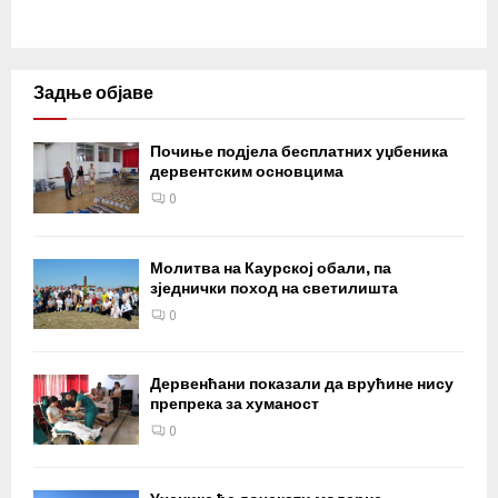
Задње објаве
Почиње подјела бесплатних уџбеника
дервентским основцима
0
Молитва на Каурској обали, па
зједнички поход на светилишта
0
Дервенћани показали да врућине нису
препрека за хуманост
0