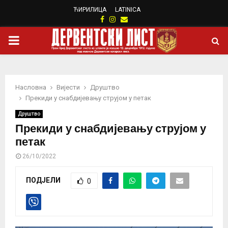
ЋИРИЛИЦА
LATINICA
Facebook
Instagram
Email
PRIMARY
MENU
Насловна
Вијести
Друштво
Прекиди у снабдијевању струјом у петак
Друштво
Прекиди у снабдијевању струјом у
петак
26/10/2022
ПОДЈЕЛИ
0