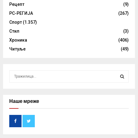
Рецепт
(9)
РС-РЕГИЈА
(267)
Спорт
(1.357)
Стил
(3)
Хроника
(406)
Читуље
(49)
S
e
a
S
r
c
Наше мреже
E
h
f
A
o
r
R
: