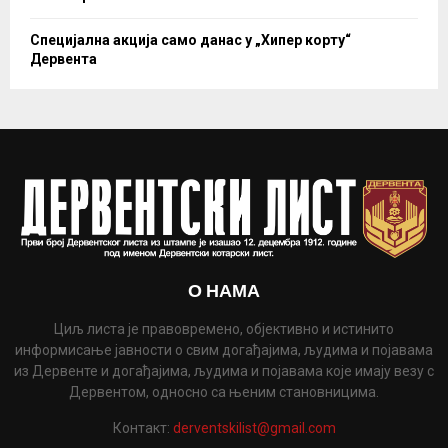
Специјална акција само данас у „Хипер корту“
Дервента
О НАМА
Циљ листа је правовремено, објективно и истинито
информисање јавности о свим догађајима, људима и појавама
из Дервенте и догађајима, људима и појавама које имају везу с
Дервентом, односно са њеним становницима.
Контакт:
derventskilist@gmail.com