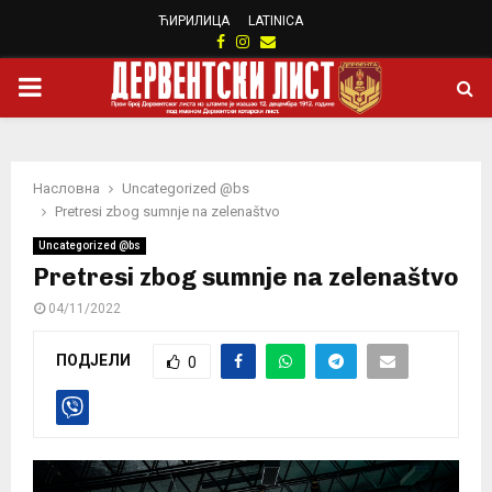
ЋИРИЛИЦА
LATINICA
Facebook
Instagram
Email
PRIMARY
MENU
Насловна
Uncategorized @bs
Pretresi zbog sumnje na zelenaštvo
Uncategorized @bs
Pretresi zbog sumnje na zelenaštvo
04/11/2022
ПОДЈЕЛИ
0