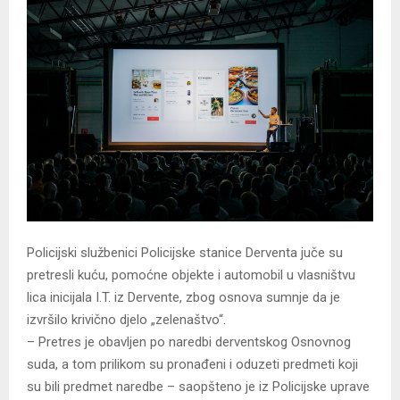
Policijski službenici Policijske stanice Derventa juče su
pretresli kuću, pomoćne objekte i automobil u vlasništvu
lica inicijala I.T. iz Dervente, zbog osnova sumnje da je
izvršilo krivično djelo „zelenaštvo“.
– Pretres je obavljen po naredbi derventskog Osnovnog
suda, a tom prilikom su pronađeni i oduzeti predmeti koji
su bili predmet naredbe – saopšteno je iz Policijske uprave