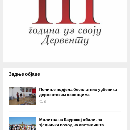
Задње објаве
Почиње подјела бесплатних уџбеника
дервентским основцима
0
Молитва на Каурској обали, па
зједнички поход на светилишта