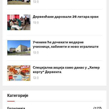
0
Дервенћани даровали 26 литара крви
0
Ученике ће дочекати модерне
учионице, кабинети и ново игралиште
0
Специјална акција само данас у „Хипер
корту“ Дервента
0
Категорије
Eкономија
(177)