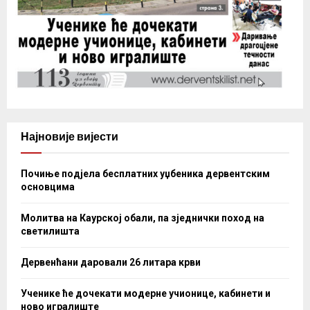
Најновије вијести
Почиње подјела бесплатних уџбеника дервентским
основцима
Молитва на Каурској обали, па зједнички поход на
светилишта
Дервенћани даровали 26 литара крви
Ученике ће дочекати модерне учионице, кабинети и
ново игралиште