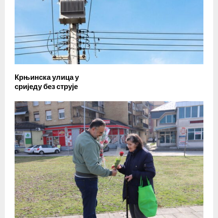
Крњинска улица у
сриједу без струје