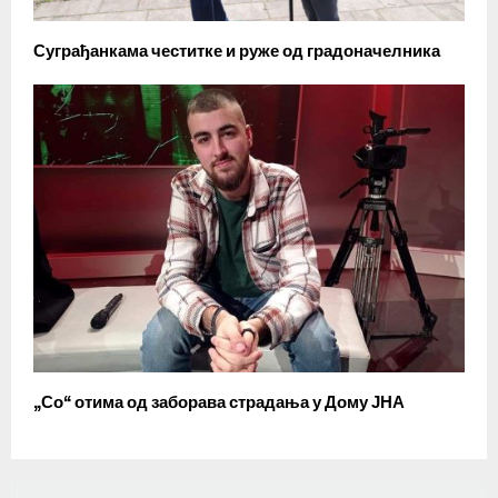
Суграђанкама честитке и руже од градоначелника
„Со“ отима од заборава страдања у Дому ЈНА