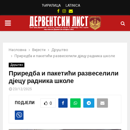
ЋИРИЛИЦА
LATINICA
Facebook
Instagram
Email
PRIMARY
MENU
Насловна
Вијести
Друштво
Приредба и пакетићи развеселили дјецу радника школе
Друштво
Приредба и пакетићи развеселили
дјецу радника школе
23/12/2025
ПОДЈЕЛИ
0