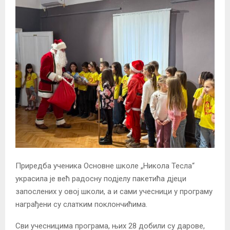
Приредба ученика Основне школе „Никола Тесла“
украсила је већ радосну подјелу пакетића дјеци
запослених у овој школи, а и сами учесници у програму
награђени су слатким поклончићима.
Сви учесницима програма, њих 28 добили су дарове,