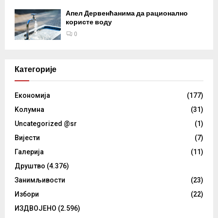
Апел Дервенћанима да рационално
користе воду
0
Категорије
Eкономија
(177)
Kолумнa
(31)
Uncategorized @sr
(1)
Вијести
(7)
Галерија
(11)
Друштво
(4.376)
Занимљивости
(23)
Избори
(22)
ИЗДВОЈЕНО
(2.596)