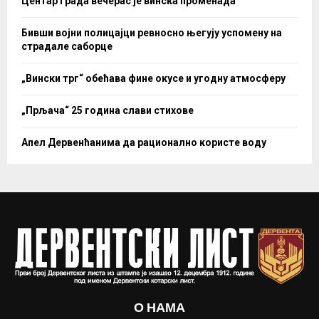
Центар града вечерас је винска променада
Бивши војни полицајци ревносно његују успомену на
страдале саборце
„Вински трг“ обећава фине окусе и угодну атмосферу
„Прљача“ 25 година слави стихове
Апел Дервенћанима да рационално користе воду
О НАМА