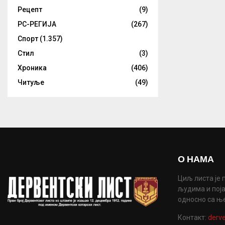
Рецепт
(9)
РС-РЕГИЈА
(267)
Спорт
(1.357)
Стил
(3)
Хроника
(406)
Читуље
(49)
О НАМА
Циљ листа је 
људима и поја
односно са њ
Контакт:
derve