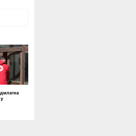
одмлатка
 у