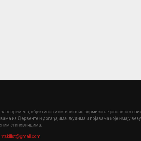
правовремено, објективно и истинито информисање јавности о сви
вама из Дервенте и догађајима, људима и појавама које имају вез
еним становницима.
ntskilist@gmail.com