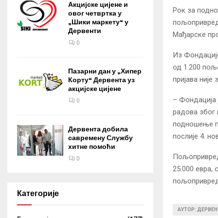
Акцијске цијене и
Рок за подно
овог четвртка у
„Шики маркету“ у
пољопривредн
Дервенти
Мађарске про
0
Из Фондације
од 1.200 пољ
Пазарни дан у „Хипер
пријава није 
Корту“ Дервента уз
акцијске цијене
– Фондација 
0
радова због 
подношење пр
Дервента добила
послије 4. н
савремену Службу
хитне помоћи
Пољопривредн
0
25.000 евра,
пољопривред
Категорије
АУТОР: ДЕРВЕН