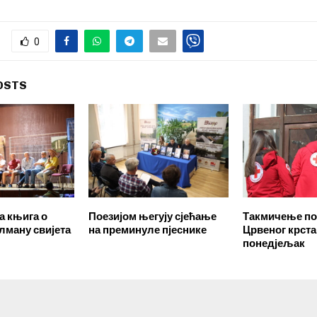
0
OSTS
 књига о
Поезијом његују сјећање
Такмичење п
лману свијета
на преминуле пјеснике
Црвеног крста
понедјељак