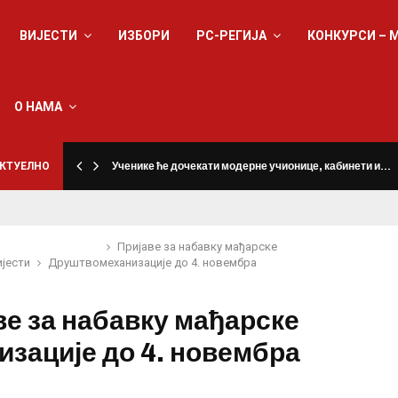
ВИЈЕСТИ
ИЗБОРИ
РС-РЕГИЈА
КОНКУРСИ – 
О НАМА
КТУЕЛНО
Ученике ће дочекати модерне учионице, кабинети и…
Пријаве за набавку мађарске
ијести
Друштво
механизације до 4. новембра
ве за набавку мађарске
изације до 4. новембра