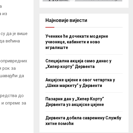
а
а из
Најновије вијести
су да је више
Ученике ће дочекати модерне
да већина
учионице, кабинети и ново
игралиште
ољопривредних
Специјална акција само данас у
„Хипер корту“ Дервента
и рок за
шавајући да
Акцијске цијене и овог четвртка у
„Шики маркету“ у Дервенти
средства до
Пазарни дан у „Хипер Корту“
а и опреме за
Дервента уз акцијске цијене
Дервента добила савремену Службу
хитне помоћи