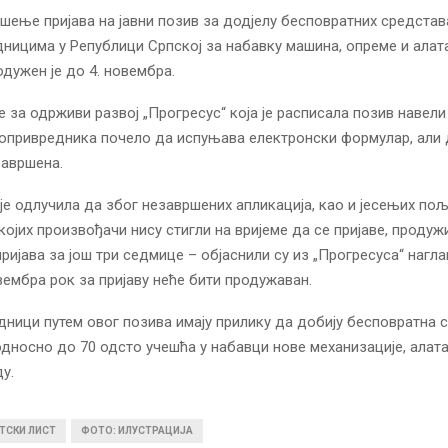
шење пријава на јавни позив за додјелу бесповратних средстав
ицима у Републици Српској за набавку машина, опреме и алат
дужен је до 4. новембра.
 за одрживи развој „Прогресус“ која је расписала позив навели 
опривредника почело да испуњава електронски формулар, али 
завршена.
је одлучила да због незавршених апликација, као и јесењих п
којих произвођачи нису стигли на вријеме да се пријаве, продуж
ијава за још три седмице – објаснили су из „Прогресуса“ нагла
овембра рок за пријаву неће бити продужаван.
ици путем овог позива имају прилику да добију бесповратна 
 односно до 70 одсто учешћа у набавци нове механизације, алат
у.
ТСКИ ЛИСТ
ФОТО: ИЛУСТРАЦИЈА