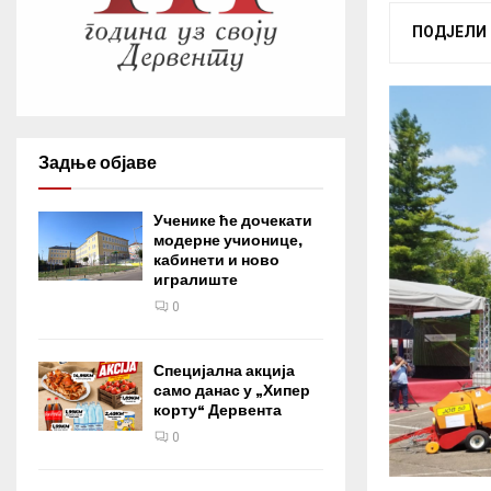
ПОДЈЕЛИ
Задње објаве
Ученике ће дочекати
модерне учионице,
кабинети и ново
игралиште
0
Специјална акција
само данас у „Хипер
корту“ Дервента
0