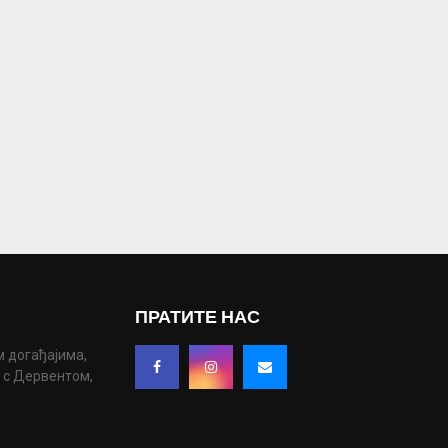
ПРАТИТЕ НАС
м догађајима,
у с Дервентом,