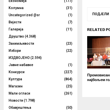
Eкономија
(177)
Kолумнa
(31)
ПОДЈЕЛИ
Uncategorized @sr
(1)
Вијести
(7)
Галерија
(11)
RELATED P
Друштво
(4.368)
Занимљивости
(23)
Избори
(22)
ИЗДВОЈЕНО
(2.594)
Јавне набавке
(1)
Конкурси
(227)
Промовисана
Култура
(864)
најбољем го
Магазин
(25)
Мали огласи
(261)
Новости
(1.798)
Обавјештења
(50)