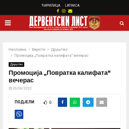
ЋИРИЛИЦА
LATINICA
Facebook
Instagram
Email
PRIMARY
MENU
Насловна
Вијести
Друштво
Промоција „Повратка калифата“ вечерас
Друштво
Промоција „Повратка калифата“
вечерас
30/06/2022
ПОДЈЕЛИ
0