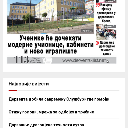
Најновије вијести
Дервента добила савремену Службу хитне помоћи
Стижу голови, мрежа за одбојку и трибине
Даривање драгоцјене течности сутра