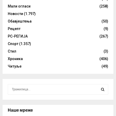
Мали огласи
(258)
Новости
(1.797)
Обавјештења
(50)
Рецепт
(9)
РС-РЕГИЈА
(267)
Спорт
(1.357)
Стил
(3)
Хроника
(406)
Читуље
(49)
S
e
a
S
r
c
Наше мреже
E
h