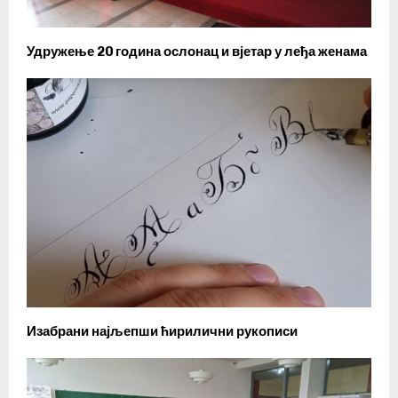
Удружење 20 година ослонац и вјетар у леђа женама
Изабрани најљепши ћирилични рукописи