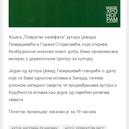
Књига „Повратак калифата“ аутора Џевада
Галијашевића и Горана Стојаковића, која открива
безбједносне изазове новог доба, биже промовисана
вечерас у дервентском Центру за културу.
Један од аутора Џевад Галијашевић говориће о дјелу
које се бави односом ислама и Запада, тачније
успоном западног свијета, те предвиђањима аутора о
будућности ислама као једне од највећих религија
свијета.
Почетак промоције заказан је за 19 часова.
АУТОР: АНГЕЛИНА ДУЈАКОВИЋ
ФОТО: ДЕРВЕНТСКИ ЛИСТ