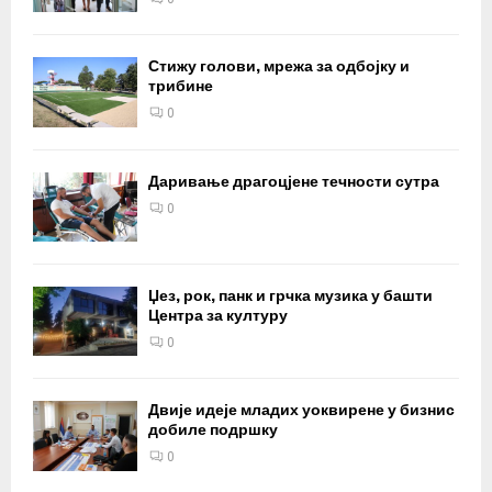
Стижу голови, мрежа за одбојку и
трибине
0
Даривање драгоцјене течности сутра
0
Џез, рок, панк и грчка музика у башти
Центра за културу
0
Двије идеје младих уоквирене у бизнис
добиле подршку
0