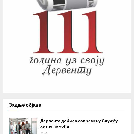
Задње објаве
Дервента добила савремену Службу
хитне помоћи
0