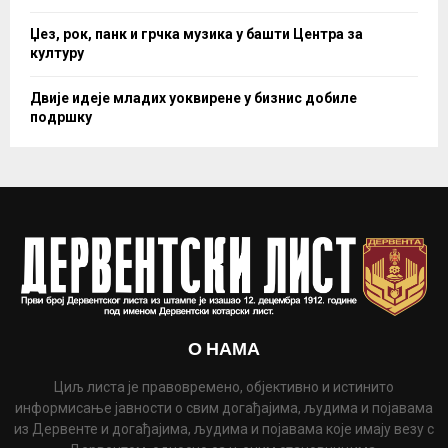
Џез, рок, панк и грчка музика у башти Центра за
културу
Двије идеје младих уоквирене у бизнис добиле
подршку
О НАМА
Циљ листа је правовремено, објективно и истинито
информисање јавности о свим догађајима, људима и појавама
из Дервенте и догађајима, људима и појавама које имају везу с