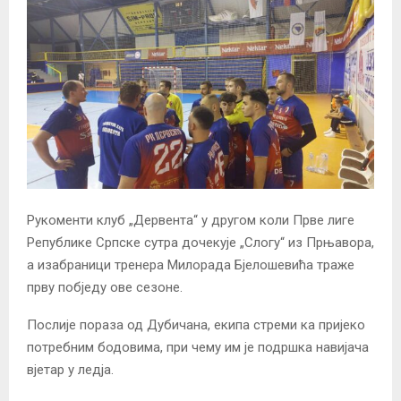
Рукоменти клуб „Дервента“ у другом коли Прве лиге
Републике Српске сутра дочекује „Слогу“ из Прњавора,
а изабраници тренера Милорада Бјелошевића траже
прву побједу ове сезоне.
Послије пораза од Дубичана, екипа стреми ка пријеко
потребним бодовима, при чему им је подршка навијача
вјетар у ледја.