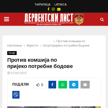
ЋИРИЛИЦА
LATINICA
Facebook
Instagram
Email
PRIMARY
MENU
Против комшија по
Насловна
Вијести
Спорт
пријеко потребне бодове
Спорт
Против комшија по
пријеко потребне бодове
22/09/2023
ПОДЈЕЛИ
0