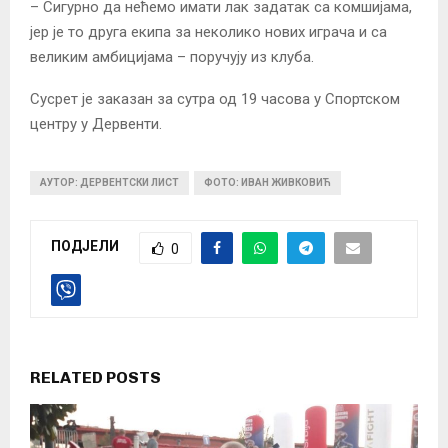
– Сигурно да нећемо имати лак задатак са комшијама,
јер је то друга екипа за неколико нових играча и са
великим амбицијама – поручују из клуба.
Сусрет је заказан за сутра од 19 часова у Спортском
центру у Дервенти.
АУТОР: ДЕРВЕНТСКИ ЛИСТ
ФОТО: ИВАН ЖИВКОВИЋ
ПОДЈЕЛИ
0
RELATED POSTS