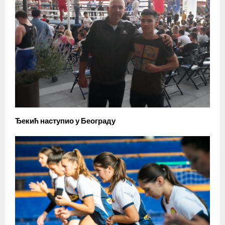
Ђекић наступио у Београду