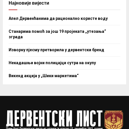
Најновије вијести
Апел Дервенћанима да рационално користе воду
Станарима помоћ за још 19 пројеката „утезања“
зграда
Изворну пјесму претворила у дервентски бренд
Некадашњи војни полицајци сутра на окупу
Викенд акција у „Шики маркетима“