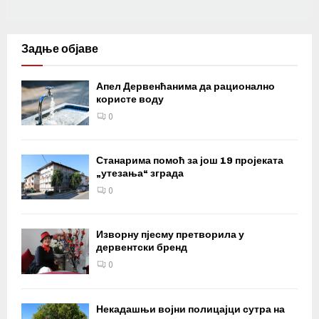
Задње објаве
Апел Дервенћанима да рационално
користе воду
0
Станарима помоћ за још 19 пројеката
„утезања“ зграда
0
Изворну пјесму претворила у
дервентски бренд
0
Некадашњи војни полицајци сутра на