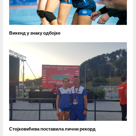
Викенд у знаку одбојке
Стојковићева поставила лични рекорд