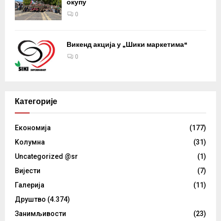
окупу
0
Викенд акција у „Шики маркетима“
0
Категорије
Eкономија
(177)
Kолумнa
(31)
Uncategorized @sr
(1)
Вијести
(7)
Галерија
(11)
Друштво
(4.374)
Занимљивости
(23)