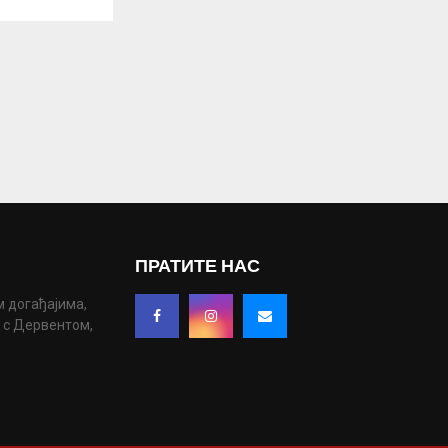
ПРАТИТЕ НАС
м догађајима,
у с Дервентом,