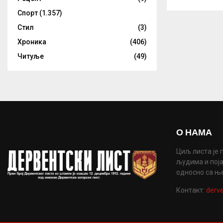
Спорт
(1.357)
Стил
(3)
Хроника
(406)
Читуље
(49)
О НАМА
Циљ листа је 
људима и поја
односно са њ
Контакт:
derve