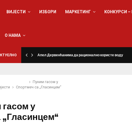
ВИЈЕСТИ
ИЗБОРИ
МАРКЕТИНГ
КОНКУРСИ –
О НАМА
КТУЕЛНО
Апел Дервенћанима да рационално користе воду
Пуним гасом у
ијести
Спорт
меч са „Гласинцем“
 гасом у
а „Гласинцем“