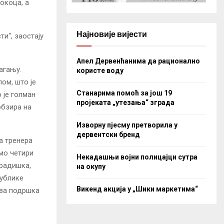
окоца, а
Најновије вијести
ти“, заостају
.
Апел Дервенћанима да рационално
агању.
користе воду
пом, што је
Станарима помоћ за још 19
 је голман
пројеката „утезања“ зграда
обзира на
Изворну пјесму претворила у
дервентски бренд
а тренера
смо четири
Некадашњи војни полицајци сутра
Градишка,
на окупу
публике
Викенд акција у „Шики маркетима“
ова подршка