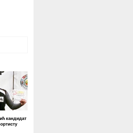
ић кандидат
портисту