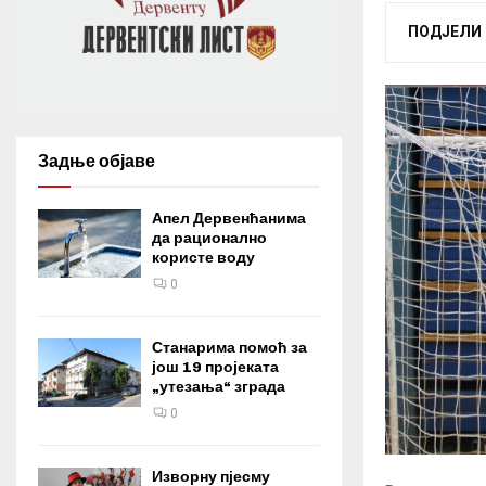
ПОДЈЕЛИ
Задње објаве
Апел Дервенћанима
да рационално
користе воду
0
Станарима помоћ за
још 19 пројеката
„утезања“ зграда
0
Изворну пјесму