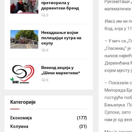
Рукометаши „
претворила у
дервентски бренд
математички 
0
Иако им ни по
бод, која у 1
Некадашњи војни
полицајци сутра на
– У меч са „
окупу
„Гласинац“ је
0
њихов највећ
Дервенћана М
Викенд акција у
којем мјесту 
„Шики маркетима“
0
– Показали с
Милорада Бје
гостујуће по
Категорије
Бањалука. По
Српске, зато
Eкономија
(177)
нам је од ве
Kолумнa
(31)