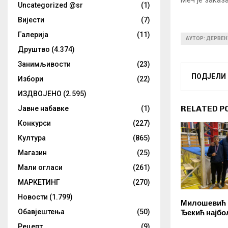
Меч је заказ
Uncategorized @sr
(1)
Вијести
(7)
Галерија
(11)
АУТОР: ДЕРВЕН
Друштво
(4.374)
Занимљивости
(23)
ПОДЈЕЛИ
Избори
(22)
ИЗДВОЈЕНО
(2.595)
RELATED P
Јавне набавке
(1)
Конкурси
(227)
Култура
(865)
Магазин
(25)
Мали огласи
(261)
МАРКЕТИНГ
(270)
Новости
(1.799)
Милошевић 
Обавјештења
(50)
Ђекић најбо
Рецепт
(9)