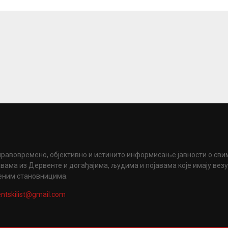
правовремено, објективно и истинито информисање јавности о сви
вама из Дервенте и догађајима, људима и појавама које имају вез
еним становницима.
ntskilist@gmail.com