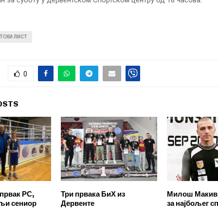
ан за суботу у дервентском Спортском центру од 18 часова.
ТСКИ ЛИСТ
0
OSTS
првак РС,
Три првака БиХ из
Милош Макив
љи сениор
Дервенте
за најбољег с