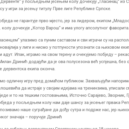
Дервенте“ у посљедњем јесењем колу дочекују „Гласинац“ из С
су у игри за јесењу титулу Прве лиге Републике Српске.
бједа не гарантује прво мјесто, јер за лидером, екипом „Младос
1. колу дочекује „Котор Варош“ и има улогу апсолутног фаворита
Гласинцем“ улазимо са пуним саставом и сви играчи су на распол
 новајлија у лиги и нисмо у потпуности упознати са њиховом еки
и адут. Ипак, играмо на свом терену и очекујемо побједу – рекао
илан Дринић додајући да је ова полусезона већ успјешна, без 
је дервентска екипа оконча.
мо одличну игру пред домаћом публиком. Захваљујући напорим
лошевића да истраје у својим идејама на тренинзима, уписали 
бједе и то на тешким гостовањима, Источно Сарајево, Зворник, 
бједа у посљедњем колу нам даје шансу за јесењег првака Ре
 позивамо наше суграђане да дођу сутра и подрже нас, јер њих
ликог значаја – поручује Дринић