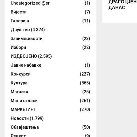
ДРАГОЦЈЕН
Uncategorized @sr
(1)
ДАНАС
Вијести
(7)
Галерија
(11)
Друштво
(4.374)
Занимљивости
(23)
Избори
(22)
ИЗДВОЈЕНО
(2.595)
Јавне набавке
(1)
Конкурси
(227)
Култура
(865)
Магазин
(25)
Мали огласи
(261)
МАРКЕТИНГ
(270)
Новости
(1.799)
Обавјештења
(50)
Рецепт
(9)