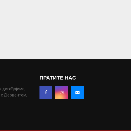
ПРАТИТЕ НАС
м догађајима,
у с Дервентом,