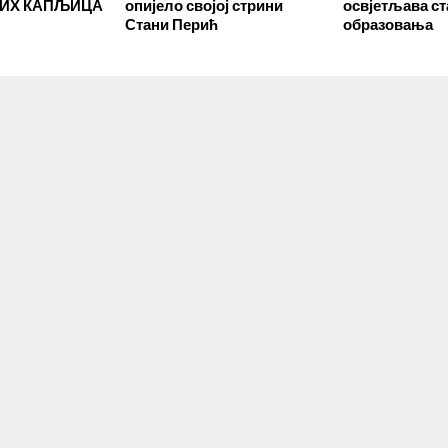
ИХ КАПЉИЦА
опијело својој стрини
освјетљава ст
Стани Перић
образовања