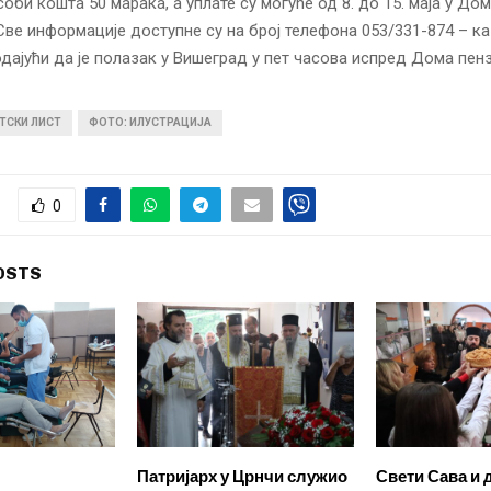
оби кошта 50 марака, а уплате су могуће од 8. до 15. маја у Дом
Све информације доступне су на број телефона 053/331-874 – ка
ајући да је полазак у Вишеград у пет часова испред Дома пен
ТСКИ ЛИСТ
ФОТО: ИЛУСТРАЦИЈА
0
OSTS
Патријарх у Црнчи служио
Свети Сава и 