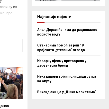
у
зали су из
зионера.
Најновије вијести
Апел Дервенћанима да рационално
користе воду
Станарима помоћ за још 19
пројеката „утезања“ зграда
Изворну пјесму претворила у
дервентски бренд
Некадашњи војни полицајци сутра
на окупу
Викенд акција у „Шики маркетима“
данас