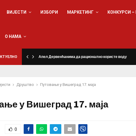
ВИЈЕСТИ
ИЗБОРИ
МАРКЕТИНГ
КОНКУРСИ –
О НАМА
КТУЕЛНО
Апел Дервенћанима да рационално користе воду
ијести
Друштво
Путовање у Вишеград 17. маја
ање у Вишеград 17. маја
0