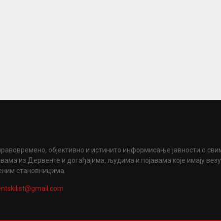
правовремено, објективно и истинито информисање јавности о сви
вама из Дервенте и догађајима, људима и појавама које имају вез
еним становницима.
ntskilist@gmail.com