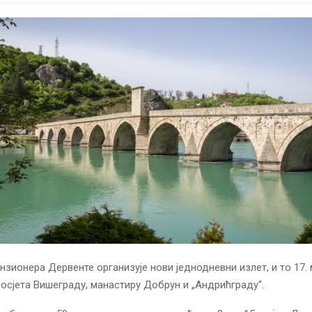
зионера Дервенте организује нови једнодневни излет, и то 17. м
осјета Вишеграду, манастиру Добрун и „Андрићграду“.