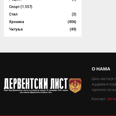
Спорт
(1.357)
Стил
(3)
Хроника
(406)
Читуље
(49)
О НАМА
Циљ листа је 
људима и поја
односно са њ
Контакт:
derve