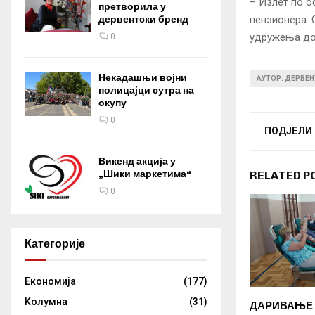
– Излет по ос
претворила у
дервентски бренд
пензионера. 
удружења дод
0
Некадашњи војни
АУТОР: ДЕРВЕН
полицајци сутра на
окупу
0
ПОДЈЕЛИ
Викенд акција у
„Шики маркетима“
RELATED P
0
Категорије
Eкономија
(177)
Kолумнa
(31)
ДАРИВАЊЕ