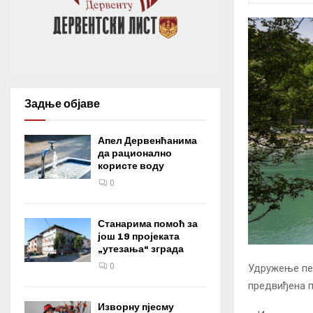
Задње објаве
Апел Дервенћанима
да рационално
користе воду
0
Станарима помоћ за
још 19 пројеката
„утезања“ зграда
0
Удружење пен
предвиђена п
Изворну пјесму