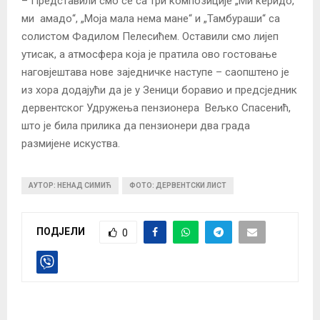
– Представили смо се са три композиције „Ми керидо,
ми амадо“, „Моја мала нема мане“ и „Тамбураши“ са
солистом Фадилом Пелесићем. Оставили смо лијеп
утисак, а атмосфера која је пратила ово гостовање
наговјештава нове заједничке наступе – саопштено је
из хора додајући да је у Зеници боравио и предсједник
дервентског Удружења пензионера Вељко Спасенић,
што је била прилика да пензионери два града
размијене искуства.
АУТОР: НЕНАД СИМИЋ
ФОТО: ДЕРВЕНТСКИ ЛИСТ
ПОДЈЕЛИ
0