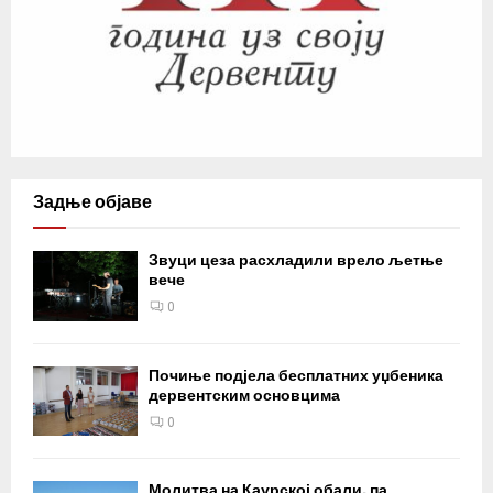
Задње објаве
Звуци цеза расхладили врело љетње
вече
0
Почиње подјела бесплатних уџбеника
дервентским основцима
0
Молитва на Каурској обали, па