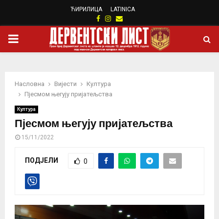
ЋИРИЛИЦА
LATINICA
Facebook
Instagram
Email
PRIMARY
MENU
Насловна
Вијести
Култура
Пјесмом његују пријатељства
Култура
Пјесмом његују пријатељства
15/11/2022
ПОДЈЕЛИ
0