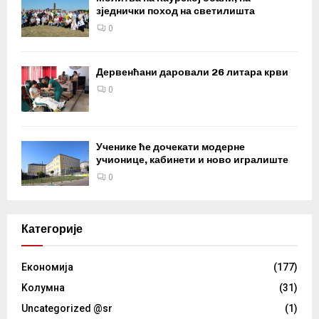
зједнички поход на светилишта
0
Дервенћани даровали 26 литара крви
0
Ученике ће дочекати модерне
учионице, кабинети и ново игралиште
0
Категорије
Eкономија
(177)
Kолумнa
(31)
Uncategorized @sr
(1)