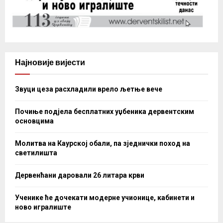
Најновије вијести
Звуци цеза расхладили врело љетње вече
Почиње подјела бесплатних уџбеника дервентским
основцима
Молитва на Каурској обали, па зједнички поход на
светилишта
Дервенћани даровали 26 литара крви
Ученике ће дочекати модерне учионице, кабинети и
ново игралиште