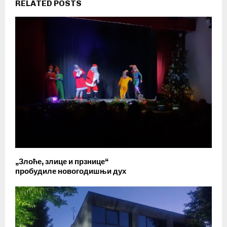
RELATED POSTS
„Злоће, злице и прзнице“
пробудиле новогодишњи дух