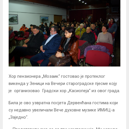
Хор пензионера „Мозаик“ гостовао је протеклог
викенда у Зеници на Вечери староградске пјесме коју
је организовао Градски хор „Kасиопеја“ из овог града.
Била је ово узвратна посјета Дервенћана гостима који
су недавно увеличали Вече духовне музике ИМИЦ-а
„Заједно“.