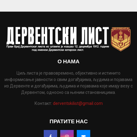
О НАМА
Циљ листа је правовремено, објективно и истинито
информисање јавности о свим догађајима, људима и појавама
из Дервенте и догађајима, људима и појавама које имају везу с
Дервентом, односно са њеним становницима.
Контакт:
derventskilist@gmail.com
ПРАТИТЕ НАС