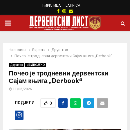
ЋИРИЛИЦА
LATINICA
Facebook
Instagram
Email
PRIMARY
MENU
Насловна
Вијести
Друштво
Пoчео је тродневни дервентски Сајам књига „Derbook“
Друштво
ИЗДВОЈЕНО
Пoчео је тродневни дервентски
Сајам књига „Derbook“
11/05/2026
ПОДЈЕЛИ
0