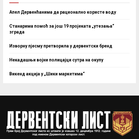
Апел Дервенћанима да рационално користе воду
Станарима помоћ за још 19 пројеката „утезања“
зграда
Изворну пјесму претворила у дервентски бренд
Некадашњи војни полицајци сутра на окупу
Викенд акција у „Шики маркетима“