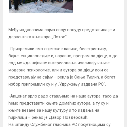
Међу издавачима сајма своју понуду представила је и
дервентска књижара „Лотос“.
-Припремили смо свјетске класике, белетристику,
бајке, енциклопедије и, наравно, програм за дјецу, а до
сад можда највише интересовања изазивају књиге
модерне психологије, али и аутора за дјецу који се
представљају на сајму – рекла је Сања Ћелић, а богат
избор припремили су и у „Удружењу издвача РС“.
-Акценат врло радо стављамо на наше ауторе, тако да
ћемо представити књиге домаћих аутора, а ту су и
књиге везане за нашу културу и то издања на
ћирилици – рекао је Давор Поздеровић.
На штанду Службеног гласника РС посјетиоцима су