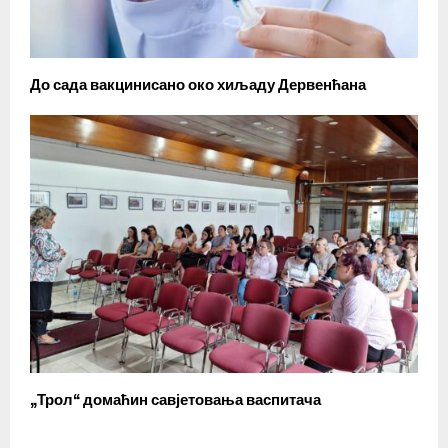
До сада вакцинисано око хиљаду Дервенћана
„Трол“ домаћин савјетовања васпитача