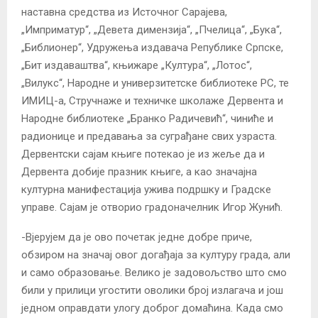
наставна средства из Источног Сарајева,
„Имприматур“, „Девета димензија“, „Пчелица“, „Бука“,
„Библионер“, Удружењa издавача Републике Српске,
„Бит издаваштва“, књижаре „Култура“, „Лотос“,
„Вилукс“, Народне и универзитетске библиотеке РС, те
ИМИЦ-а, Стручнаже и техничке школаже Дервента и
Народне библиотеке „Бранко Радичевић“, чиниће и
радионице и предавања за суграђане свих узраста.
Дервентски сајам књиге потекао је из жеље да и
Дервента добије празник књиге, а као значајна
културна манифестација ужива подршку и Градске
управе. Сајам је отворио градоначелник Игор Жунић.
-Вјерујем да је ово почетак једне добре приче,
обзиром на значај овог догађаја за културу града, али
и само образовање. Велико је задовољство што смо
били у прилици угостити оволики број излагача и још
једном оправдати улогу доброг домаћина. Када смо