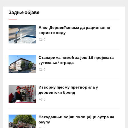
Задње објаве
Апел Дервенћанима да рационално
користе воду
0
Станарима помоћ за још 19 пројеката
„утезања“ зграда
0
Изворну пјесму претворила у
дервентски бренд
0
Некадашњи војни полицајци сутра на
окупу