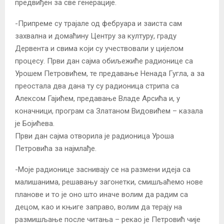
предвиђен за све генерације.
-Припреме су трајале од фебруара и заиста сам
захвална и домаћину Центру за културу, граду
Дервента и свима који су учествовали у цијелом
процесу. Први дан сајма обиљежиће радионице са
Урошем Петровићем, те предавање Ненада Гугла, а за
преостала два дана ту су радионица стрипа са
Алексом Гајићем, предавање Владе Арсића и, у
коначници, програм са Златаном Видовићем – казала
је Бојићева.
Први дан сајма отворила је радионица Уроша
Петровића за најмлађе.
-Моје радионице заснивају се на размени идеја са
малишанима, решавању загонетки, смишљаћемо нове
планове и то је оно што иначе волим да радим са
децом, као и књиге заправо, волим да терају на
размишљање после читања – рекао је Петровић чије