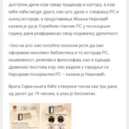
доступна дјела која чувају традицију и културу, а које
неће наћи нигдје друго, као што дјела о стварању РС и
њеној историји, а представница Жељка Нерковић
казала је да је Службени гласник РС у посљедњих
годину дана реафирмисао своју издавачку дјелатност.
-Оно на што смо посебно поносни јесте да смо
оформили неколико библиотека и то историја РС,
књижевност, религија и филозофија, као и едиција
драмских текстова коју смо радили у сарадњи са
Народним позориштем РС – казала је Нерковић.
Врата Сајма књига биће отворена током сва три дана
од десет до 19 часова, а улаз је бесплатан.