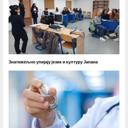
Знатижељно упијају језик и културу Јапана