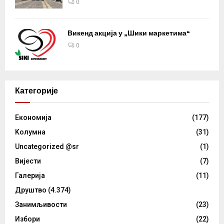
0
Викенд акција у „Шики маркетима“
0
Категорије
Eкономија
(177)
Kолумнa
(31)
Uncategorized @sr
(1)
Вијести
(7)
Галерија
(11)
Друштво
(4.374)
Занимљивости
(23)
Избори
(22)