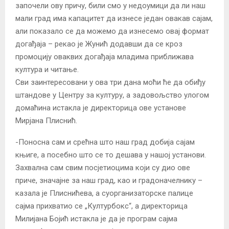
започели ову причу, били смо у недоумици да ли наш
мали град има капацитет да изнесе један овакав сајам,
али показало се да можемо да изнесемо овај формат
догађаја – рекао је Жунић додавши да се кроз
промоцију оваквих догађаја младима приближава
култура и читање.
Сви заинтересовани у ова три дана моћи ће да обиђу
штандове у Центру за културу, а задовољство улогом
домаћина истакла је директорица ове установе
Мирјана Плиснић.
-Поносна сам и срећна што наш град добија сајам
књиге, а посебно што се то дешава у нашој установи.
Захвална сам свим посјетиоцима који су дио ове
приче, значајне за наш град, као и градоначелнику –
казала је Плиснићева, а суорганизаторске палице
сајма прихватио се „Културбокс“, а директорица
Милијана Бојић истакла је да је програм сајма