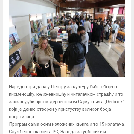
Наредна три дана у Центру за културу биће обојена
писменошћу, књижевношћу и читалачком страшћу и то
захваљујући првом дервентском Сајму књига „Derbook“
који је данас отворен у пристуству великог броја
посјетилаца.
Програм сајма осим изложених књига и то 15 излагача,
Службеног гласника РС, Завода за уџбенике и