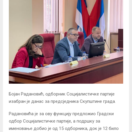
Бојан Радановић, одборник Социјалистичке партије
изабран је данас за предсједника Скупштине града.
Радановића је за ову функцију предложио Градски
одбор Социјалистичке партије, а подршку за
именовање добио је од 15 одборника, док је 12 било