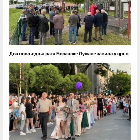
Два посљедња рата Босанске Лужане завила у црно