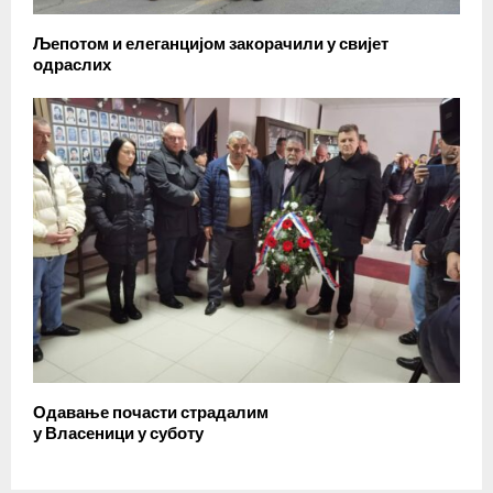
Љепотом и елеганцијом закорачили у свијет
одраслих
Одавање почасти страдалим
у Власеници у суботу