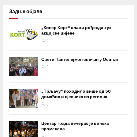
Задње објаве
„Хипер Корт“ слави рођендан уз
акцијске цијене
0
Свети Пантелејмон свечан у Осињи
0
„Прљачу“ походило више од 50
домаћих и пјесника из региона
0
Центар града вечерас је винска
променада
0