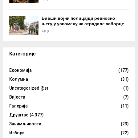
Бивши војни полицајци ревносно
његују успомену на страдале саборце
0
Категорије
Eкономија
(177)
Kолумнa
(31)
Uncategorized @sr
(1)
Вијести
(7)
Галерија
(11)
Друштво
(4.377)
Занимљивости
(23)
Избори
(22)