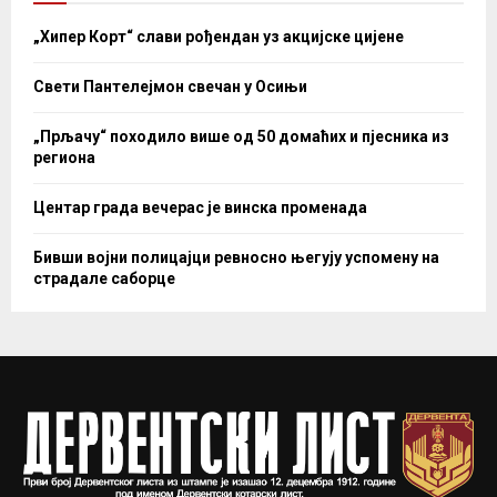
„Хипер Корт“ слави рођендан уз акцијске цијене
Свети Пантелејмон свечан у Осињи
„Прљачу“ походило више од 50 домаћих и пјесника из
региона
Центар града вечерас је винска променада
Бивши војни полицајци ревносно његују успомену на
страдале саборце