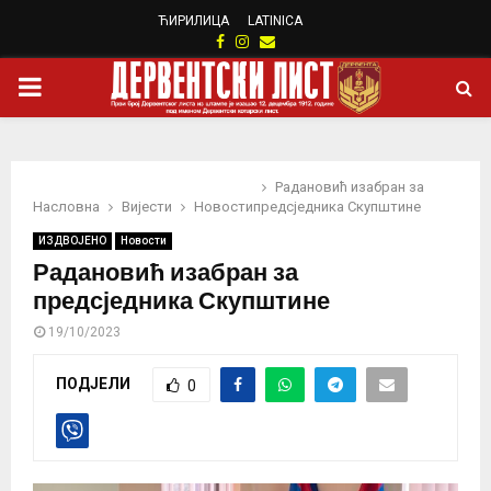
ЋИРИЛИЦА
LATINICA
Facebook
Instagram
Email
PRIMARY
MENU
Радановић изабран за
Насловна
Вијести
Новости
предсједника Скупштине
ИЗДВОЈЕНО
Новости
Радановић изабран за
предсједника Скупштине
19/10/2023
ПОДЈЕЛИ
0