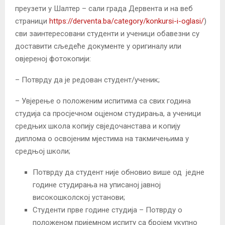
преузети у Шалтер – сали града Дервента и на веб
страници
https://derventa.ba/category/konkursi-i-oglasi/
)
сви заинтересовани студенти и ученици обавезни су
доставити сљeдеће документе у оригиналу или
овјереној фотокопији:
– Потврду да је редован студент/ученик;
– Увјерење о положеним испитима са свих година
студија са просјечном оцјеном студирања, а ученици
средњих школа копију свједочанстава и копију
диплома о освојеним мјестима на такмичењима у
средњој школи;
Потврду да студент није обновио више од једне
године студирања на уписаној јавној
високошколској установи;
Студенти прве године студија – Потврду о
положеном пријемном испиту са бројем укупно