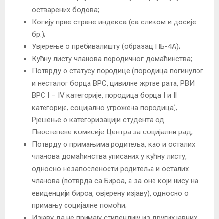
остварених бодова;
Копију прве стране индекса (са сликом и досије
бр.);
Увјерење о пребивалишту (образац ПБ-4А);
Кућну листу чланова породичног домаћинства;
Потврду о статусу породице (породица погинулог
и несталог борца ВРС, цивилне жртве рата, РВИ
ВРС I – IV категорије, породица борца I и II
категорије, социјално угрожена породица),
Рјешење о категоризацији студента од
Пвостепене комисије Центра за социјални рад;
Потврду о примањима родитеља, као и осталих
чланова домаћинства уписаних у кућну листу,
односно незапослености родитеља и осталих
чланова (потврда са Бироа, а за оне који нису на
евиденцији бироа, овјерену изјаву), односно о
примању социјалне помоћи;
Изјаву да не примају стипендију из других јавних