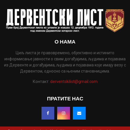
О НАМА
Циљ листа је правовремено, објективно и истинито
информисање јавности о свим догађајима, људима и појавама
из Дервенте и догађајима, људима и појавама које имају везу с
Дервентом, односно са њеним становницима.
Контакт:
derventskilist@gmail.com
ПРАТИТЕ НАС