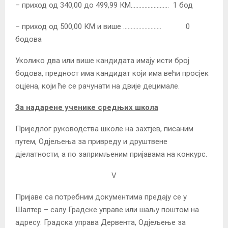
– приход од 340,00 до 499,99 КМ……………………. 1 бод
– приход од 500,00 КМ и више ……………………. 0
бодова
Уколико два или више кандидата имају исти број
бодова, предност има кандидат који има већи просјек
оцјена, који ће се рачунати на двије децимале.
За надарене ученике средњих школа
Приједлог руководства школе на захтјев, писаним
путем, Одјељења за привреду и друштвене
дјелатности, а по запримљеним пријавама на конкурс.
V
Пријаве са потребним документима предају се у
Шалтер – салу Градске управе или шаљу поштом на
адресу: Градска управа Дервента, Одјељење за