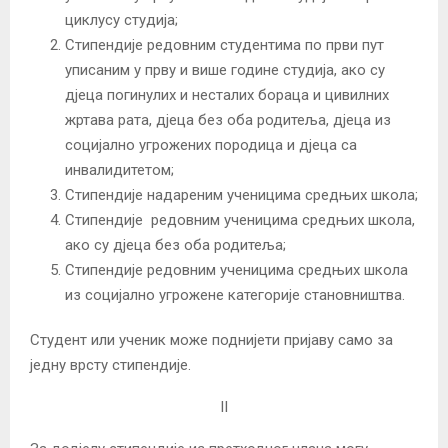
циклусу студија;
Стипендије редовним студентима по први пут
уписаним у прву и више године студија, ако су
дјеца погинулих и несталих бораца и цивилних
жртава рата, дјеца без оба родитеља, дјеца из
социјално угрожених породица и дјеца са
инвалидитетом;
Стипендије надареним ученицима средњих школа;
Стипендије редовним ученицима средњих школа,
ако су дјеца без оба родитеља;
Стипендије редовним ученицима средњих школа
из социјално угрожене категорије становништва.
Студент или ученик може поднијети пријаву само за
једну врсту стипендије.
II