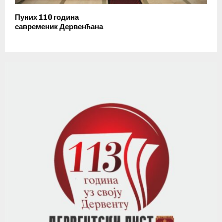
Пуних 110 година
савременик Дервенћана