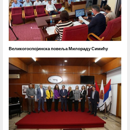
Великогоспојинска повеља Милораду Симићу