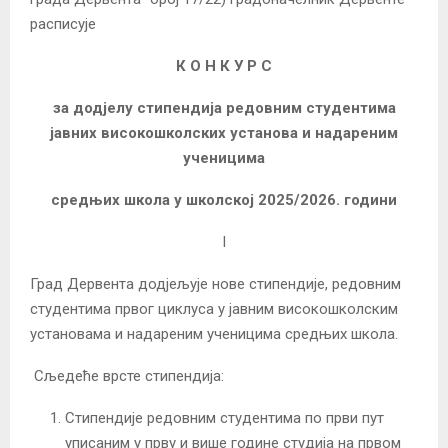
расписује
К О Н К У Р С
за додјелу стипендија редовним студентима
јавних високошколских установа
и надареним
ученицима
средњих школа у школској 2025/2026. години
I
Град Дервента додјељујe нове стипендије, редовним
студентима првог циклуса у јавним високошколским
установама и надареним ученицима средњих школа.
Сљедеће врсте стипендија:
Стипендије редовним студентима по први пут
уписаним у прву и више године студија на првом