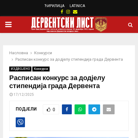
ЋИРИЛИЦА
LATINICA
Facebook
Instagram
Email
PRIMARY
MENU
Насловна
Конкурси
Расписан конкурс за додјелу стипендија града Дервента
ИЗДВОЈЕНО
Конкурси
Расписан конкурс за додјелу
стипендија града Дервента
17/12/2025
ПОДЈЕЛИ
0