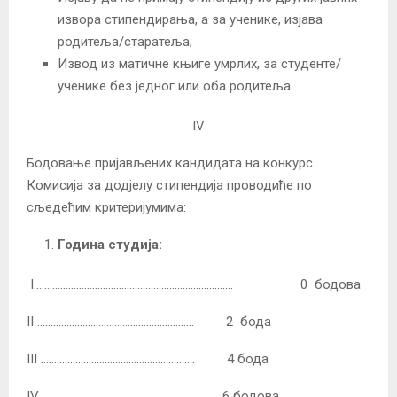
извора стипендирања, а за ученике, изјава
родитеља/старатеља;
Извод из матичне књиге умрлих, за студенте/
ученике без једног или оба родитеља
IV
Бодовање пријављених кандидата на конкурс
Комисија за додјелу стипендија проводиће по
сљедећим критеријумима:
Година студија:
I………………………………………………………………… 0 бодова
II ……………………………………………….…. 2 бода
III …………………………………………………. 4 бода
IV..………………………………………………… 6 бодова