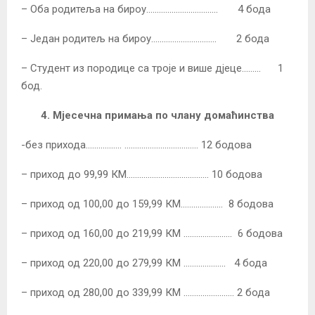
– Оба родитеља на бироу……………………………. 4 бода
– Један родитељ на бироу…………………………. 2 бода
– Студент из породице са троје и више дјеце……… 1
бод.
4.
Мјесечна примања по члану домаћинства
-без прихода…………….. …………………………….. 12 бодова
– приход до 99,99 КМ………………………………… 10 бодова
– приход од 100,00 до 159,99 КМ……………….. 8 бодова
– приход од 160,00 до 219,99 КМ ………………….. 6 бодова
– приход од 220,00 до 279,99 КМ ……………….. 4 бода
– приход од 280,00 до 339,99 КМ …………………… 2 бода