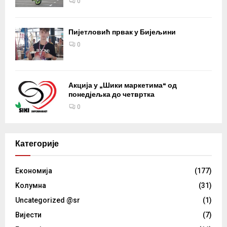
0
Пијетловић првак у Бијељини
0
Акција у „Шики маркетима“ од
понедјељка до четвртка
0
Категорије
Eкономија
(177)
Kолумнa
(31)
Uncategorized @sr
(1)
Вијести
(7)