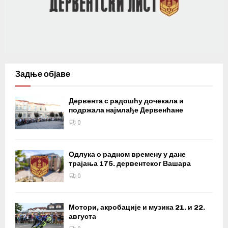
Задње објаве
Дервента с радошћу дочекала и
подржала најмлађе Дервенћане
0
Одлука о радном времену у дане
трајања 175. дервентског Вашара
0
Мотори, акробације и музика 21. и 22.
августа