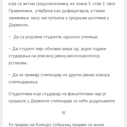
која су актом градоначелника, из члана 5. став 2. овог
Правилника, утврђена као дефицитарна, а таква
занимања нису заступљена у средњим школама у
Дервенти;
– Да су редовни студенти, односно ученици;
– Да студент није обновио више од једне године
студирања на уписаној јавној високошколској
установи;
– Да не примају стипендију из других јавних извора
стипендирања.
Студентима који студирају на факултетима чије је
сједиште у Дервенти стипендија се неће додјељивати.
III
Уз пријаву на Конкурс (образац пријаве се може