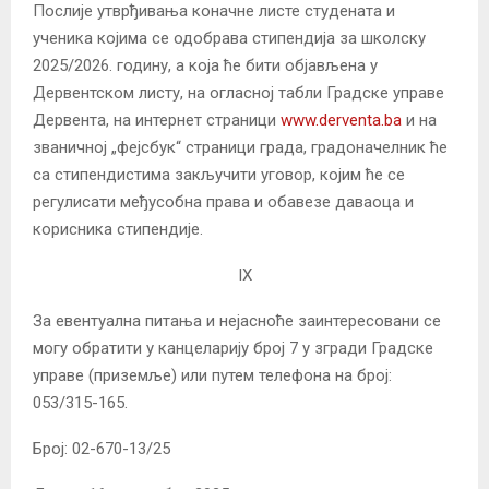
Послије утврђивања коначне листе студената и
ученика којима се одобрава стипендија за школску
2025/2026. годину, а која ће бити објављена у
Дервентском листу, на огласној табли Градске управе
Дервента, на интернет страници
www.derventa.ba
и на
званичној „фејсбук“ страници града, градоначелник ће
са стипендистима закључити уговор, којим ће се
регулисати међусобна права и обавезе даваоца и
корисника стипендије.
IХ
За евентуална питања и нејасноће заинтересовани се
могу обратити у канцеларију број 7 у згради Градске
управе (приземље) или путем телефона на број:
053/315-165.
Број: 02-670-13/25