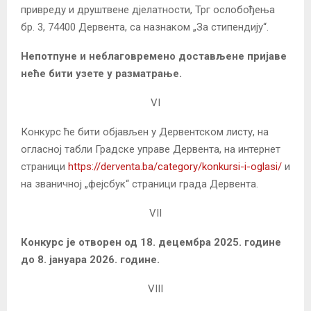
привреду и друштвене дјелатности, Трг ослобођења
бр. 3, 74400 Дервента, са назнаком „За стипендију“.
Непотпуне и неблаговремено достављене пријаве
неће
бити
уз
ете
у разматрање.
VI
Конкурс ће бити објављен у Дервентском листу, на
огласној табли Градске управе Дервента, на интернет
страници
https://derventa.ba/category/konkursi-i-oglasi/
и
на званичној „фејсбук“ страници града Дервента.
VII
Конкурс
је
отворен
од 18. децембра 202
5
. године
до 8. јануара 2026. године.
VIII