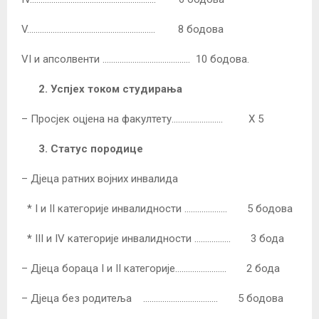
V..…………………………………………………. 8 бодова
VI и апсолвенти ……………………………..…… 10 бодова.
2.
Успјех током студирања
– Просјек оцјена на факултету………………..…. Х 5
3.
Статус породице
– Дјеца ратних војних инвалида
* I и II категорије инвалидности …………….…. 5 бодова
*
III и IV категорије инвалидности …..…….….. 3 бода
– Дјеца бораца I и II категорије……………….….. 2 бода
– Дјеца без родитеља …………………………….. 5 бодова