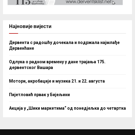
Најновије вијести
Дервента с радошћу дочекала и подржала најмлађе
Дервенћане
Одлука о радном времену у дане трајања 175.
дервентског Вашара
Мотори, акробације и музика 21. и 22. августа
Пијетловић првак у Бијељини
Акција у „Шики маркетима“ од понедјељка до четвртка