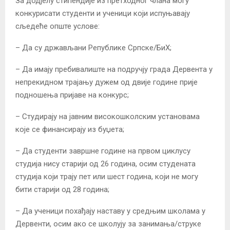
За додјелу стипендије из претходног члана могу
конкурисати студенти и ученици који испуњавају
сљедеће опште услове:
– Да су држављани Републике Српске/БиХ;
– Да имају пребивалиште на подручју града Дервента у
непрекидном трајању дужем од двије године прије
подношења пријаве на конкурс;
– Студирају на јавним високошколским установама
које се финансирају из буџета;
– Да студенти завршне године на првом циклусу
студија нису старији од 26 година, осим студената
студија који трају пет или шест година, који не могу
бити старији од 28 година;
– Да ученици похађају наставу у средњим школама у
Дервенти, осим ако се школују за занимања/струке