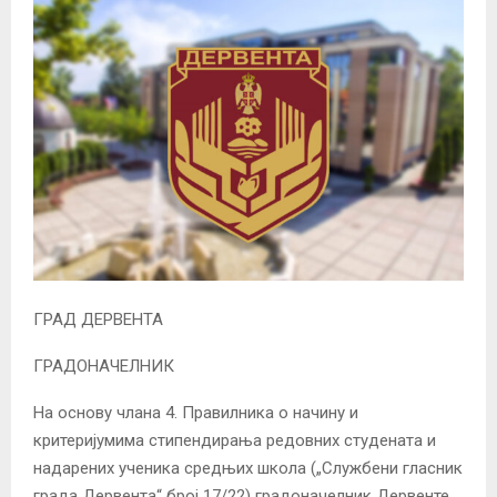
ГРАД ДЕРВЕНТА
ГРАДОНАЧЕЛНИК
На основу члана 4. Правилника о начину и
критеријумима стипендирања редовних студената и
надарених ученикa средњих школа („Службени гласник
града Дервента“ број 17/22) градоначелник Дервенте