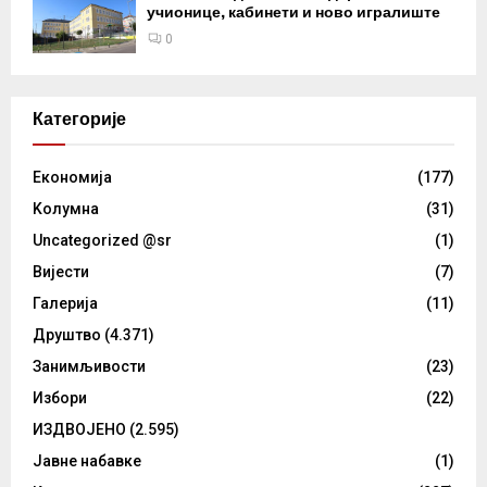
учионице, кабинети и ново игралиште
0
Категорије
Eкономија
(177)
Kолумнa
(31)
Uncategorized @sr
(1)
Вијести
(7)
Галерија
(11)
Друштво
(4.371)
Занимљивости
(23)
Избори
(22)
ИЗДВОЈЕНО
(2.595)
Јавне набавке
(1)