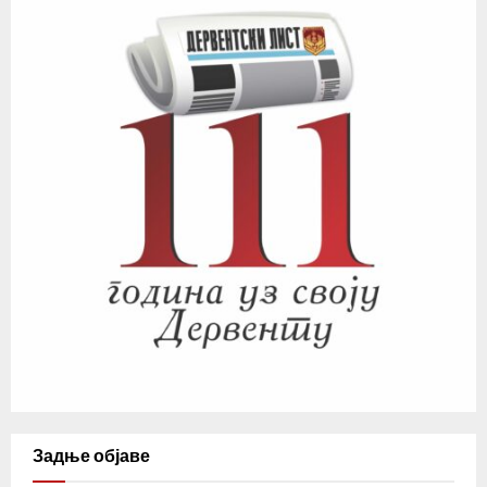
Задње објаве