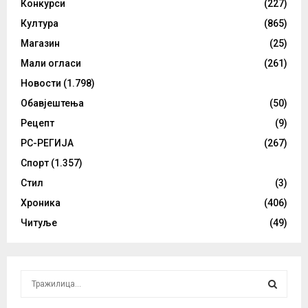
Конкурси
(227)
Култура
(865)
Магазин
(25)
Мали огласи
(261)
Новости
(1.798)
Обавјештења
(50)
Рецепт
(9)
РС-РЕГИЈА
(267)
Спорт
(1.357)
Стил
(3)
Хроника
(406)
Читуље
(49)
S
e
a