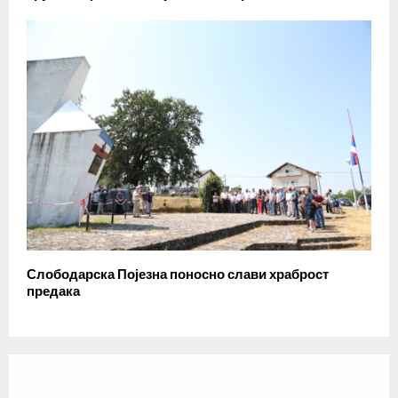
Слободарска Појезна поносно слави храброст
предака