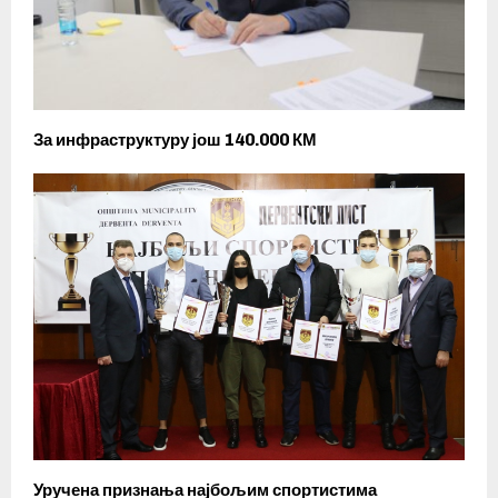
За инфраструктуру још 140.000 КМ
Уручена признања најбољим спортистима