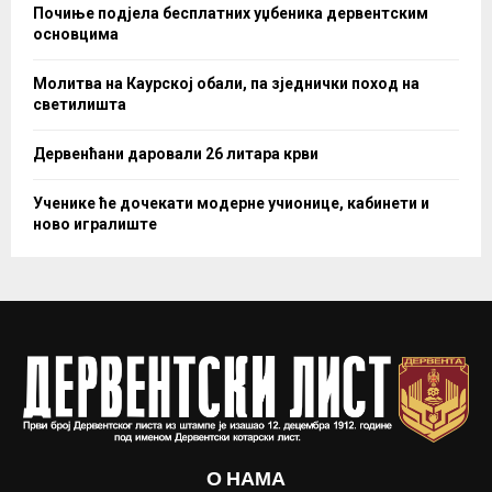
Почиње подјела бесплатних уџбеника дервентским
основцима
Молитва на Каурској обали, па зједнички поход на
светилишта
Дервенћани даровали 26 литара крви
Ученике ће дочекати модерне учионице, кабинети и
ново игралиште
О НАМА