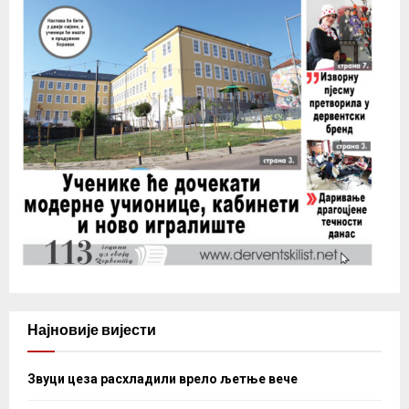
Најновије вијести
Звуци цеза расхладили врело љетње вече