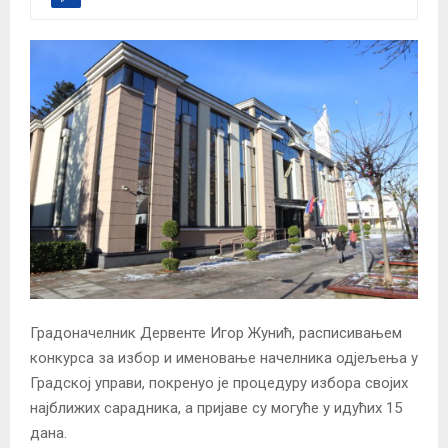
Градоначелник Дервенте Игор Жунић, расписивањем
конкурса за избор и именовање начелника одјељења у
Градској управи, покренуо је процедуру избора својих
најближих сарадника, а пријаве су могуће у идућих 15
дана.