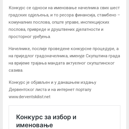
Конкурс се односи на именовање начелника свих шест
градских одјељења, и то ресора финансија, стамбено –
комуналних послова, опште управе, инспекцијских
послова, привреде и друштвених дјелатности и
просторног уређења.
Начелнике, послије проведене конкурсне процедуре, а
на приједлог градоначелника, именује Скупштина града
на вријеме трајања мандата актуелног скупштинског
сазива.
Конкурс је објављен и у данашњем издању
Дервентског листа и на интернет порталу
www.derventskilist.net