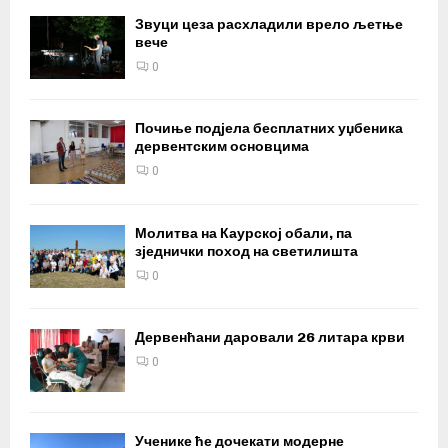
Звуци цеза расхладили врело љетње
вече
0
Почиње подјела бесплатних уџбеника
дервентским основцима
0
Молитва на Каурској обали, па
зједнички поход на светилишта
0
Дервенћани даровали 26 литара крви
0
Ученике ће дочекати модерне