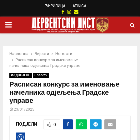
ЋИРИЛИЦА
LATINICA
Facebook
Instagram
Email
PRIMARY
MENU
Насловна
Вијести
Новости
Расписан конкурс за именовање
начелника одјељења Градске управе
ИЗДВОЈЕНО
Новости
Расписан конкурс за именовање
начелника одјељења Градске
управе
23/01/2025
ПОДЈЕЛИ
0