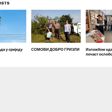
OSTS
да у сриједу
СОМОВИ ДОБРО ГРИЗЛИ
Изложбом ода
почаст ослоб