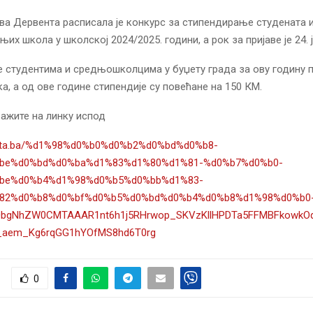
ва Дервента расписала је конкурс за стипендирање студената 
их школа у школској 2024/2025. години, а рок за пријаве је 24. ј
е студентима и средњошколцима у буџету града за ову годину 
ка, а од ове године стипендије су повећане на 150 КМ.
ажите на линку испод
venta.ba/%d1%98%d0%b0%d0%b2%d0%bd%d0%b8-
be%d0%bd%d0%ba%d1%83%d1%80%d1%81-%d0%b7%d0%b0-
be%d0%b4%d1%98%d0%b5%d0%bb%d1%83-
82%d0%b8%d0%bf%d0%b5%d0%bd%d0%b4%d0%b8%d1%98%d0%b0
h0bgNhZW0CMTAAAR1nt6h1j5RHrwop_SKVzKllHPDTa5FFMBFkowkO
_aem_Kg6rqGG1hYOfMS8hd6T0rg
0