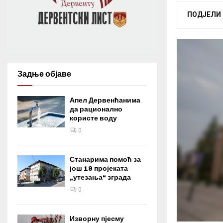
ПОДЈЕЛИ
Задње објаве
Апел Дервенћанима
да рационално
користе воду
0
Станарима помоћ за
још 19 пројеката
„утезања“ зграда
0
Изворну пјесму