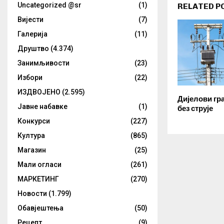
Uncategorized @sr
(1)
RELATED P
Вијести
(7)
Галерија
(11)
Друштво
(4.374)
Занимљивости
(23)
Избори
(22)
ИЗДВОЈЕНО
(2.595)
Дијелови гра
Јавне набавке
(1)
без струје
Конкурси
(227)
Култура
(865)
Магазин
(25)
Мали огласи
(261)
МАРКЕТИНГ
(270)
Новости
(1.799)
Обавјештења
(50)
Рецепт
(9)