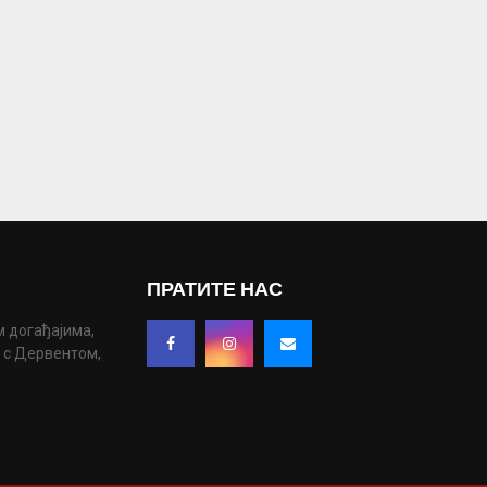
ПРАТИТЕ НАС
м догађајима,
у с Дервентом,