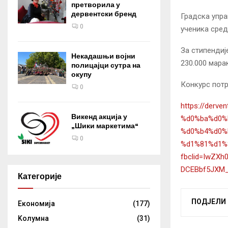
претворила у
дервентски бренд
Градска упра
0
ученика средњ
За стипендиј
Некадашњи војни
230.000 мара
полицајци сутра на
окупу
Конкурс потр
0
https://der
Викенд акција у
%d0%ba%d0%
„Шики маркетима“
%d0%b4%d0%
0
%d1%81%d1%
fbclid=IwZX
DCEBbf5JXM
Категорије
ПОДЈЕЛИ
Eкономија
(177)
Kолумнa
(31)