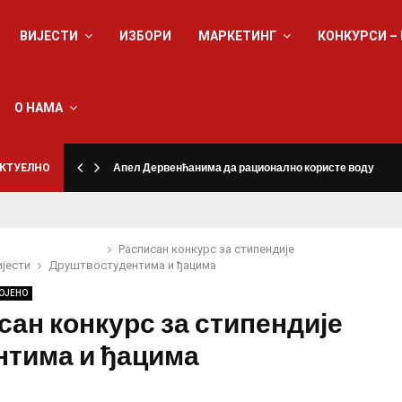
ВИЈЕСТИ
ИЗБОРИ
МАРКЕТИНГ
КОНКУРСИ –
О НАМА
КТУЕЛНО
Апел Дервенћанима да рационално користе воду
Расписан конкурс за стипендије
ијести
Друштво
студентима и ђацима
ОЈЕНО
сан конкурс за стипендије
нтима и ђацима