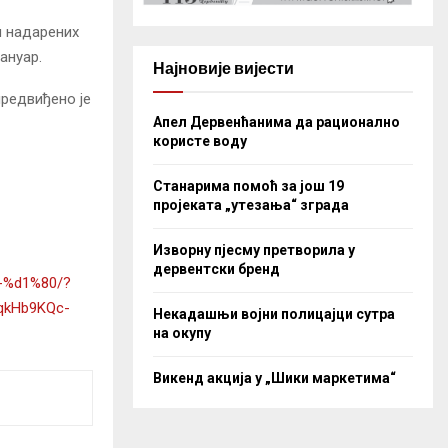
и надарених
ануар.
Најновије вијести
предвиђено је
Апел Дервенћанима да рационално
користе воду
Станарима помоћ за још 19
пројеката „утезања“ зграда
Изворну пјесму претворила у
дервентски бренд
-%d1%80/?
qkHb9KQc-
Некадашњи војни полицајци сутра
на окупу
Викенд акција у „Шики маркетима“