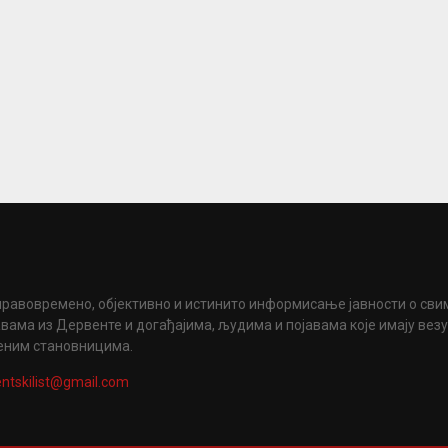
правовремено, објективно и истинито информисање јавности о сви
вама из Дервенте и догађајима, људима и појавама које имају вез
еним становницима.
ntskilist@gmail.com