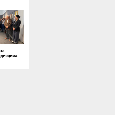
та
одиоцима