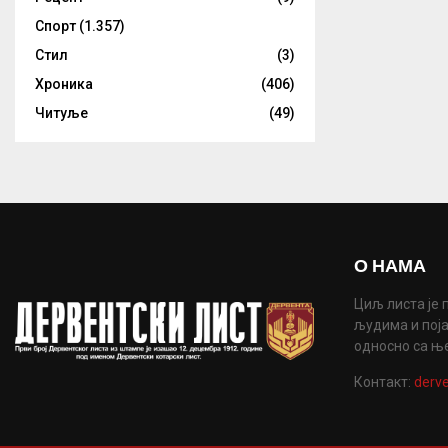
Спорт
(1.357)
Стил
(3)
Хроника
(406)
Читуље
(49)
О НАМА
Циљ листа је 
људима и поја
односно са њ
Контакт:
derve