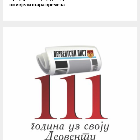
оживјели стара времена