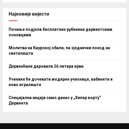
Најновије вијести
Почиње подјела бесплатних уџбеника дервентским
основцима
Молитва на Каурској обали, па зједнички поход на
светилишта
Дервенћани даровали 26 литара крви
Ученике ће дочекати модерне учионице, кабинети и
ново игралиште
Специјална акција само данас у „Хипер корту“
Дервента