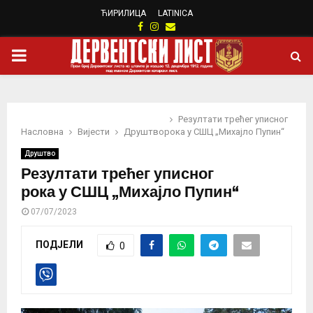
ЋИРИЛИЦА
LATINICA
Facebook
Instagram
Email
PRIMARY
MENU
Резултати трећег уписног
Насловна
Вијести
Друштво
рока у СШЦ „Михајло Пупин“
Друштво
Резултати трећег уписног
рока у СШЦ „Михајло Пупин“
07/07/2023
ПОДЈЕЛИ
0