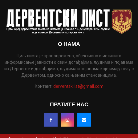
О НАМА
Циљ листа је правовремено, објективно и истинито
информисање јавности о свим догађајима, људима и појавама
из Дервенте и догађајима, људима и појавама које имају везу с
Дервентом, односно са њеним становницима.
Контакт:
derventskilist@gmail.com
ПРАТИТЕ НАС