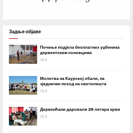
Задње објаве
Почиње подјела бесплатних уџбеника
дервентским основцима
0
Молитва на Каурској обали, па
зједнички поход на светилишта
0
Дервенћани даровали 26 литара крви
0