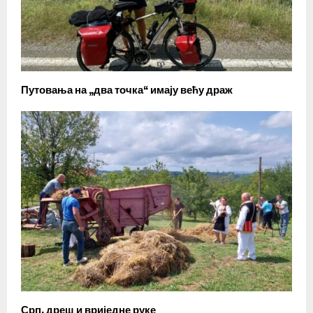
Путовања на „два точка“ имају већу драж
Срп, дреш и вриједне руке