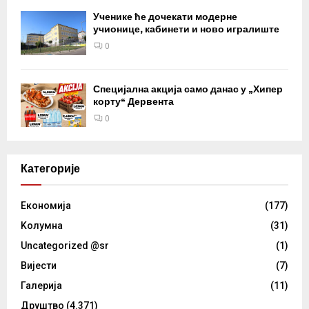
Ученике ће дочекати модерне
учионице, кабинети и ново игралиште
0
Специјална акција само данас у „Хипер
корту“ Дервента
0
Категорије
Eкономија
(177)
Kолумнa
(31)
Uncategorized @sr
(1)
Вијести
(7)
Галерија
(11)
Друштво
(4.371)