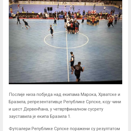
Послије низа побједа над екипама Марока, Хрватске и
Бразила, репрезентативце Републике Српске, коју чини
и шест Дервенћана, у четвртфиналном сусрету
зауставила је екипа Бразила 1.
Футсалери Републике Српске поражени су резултатом