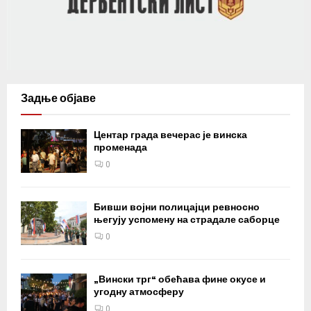
Задње објаве
Центар града вечерас је винска
променада
0
Бивши војни полицајци ревносно
његују успомену на страдале саборце
0
„Вински трг“ обећава фине окусе и
угодну атмосферу
0