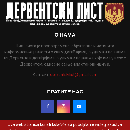
О НАМА
Циљ листа је правовремено, објективно и истинито
информисање јавности о свим догађајима, људима и појавама
из Дервенте и догађајима, људима и појавама које имају везу с
Дервентом, односно са њеним становницима.
Контакт:
derventskilist@gmail.com
ПРАТИТЕ НАС
Ova web stranica koristi kolačiće za poboljšanje vašeg iskustva.