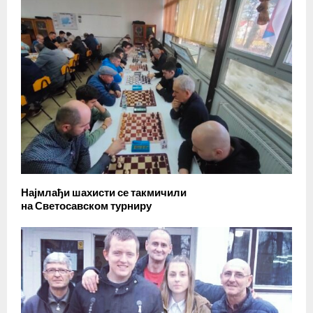
Најмлађи шахисти се такмичили
на Светосавском турниру