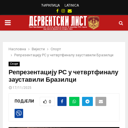
ЋИРИЛИЦА
LATINICA
Facebook
Instagram
Email
PRIMARY
MENU
Насловна
Вијести
Спорт
Репрезентацију РС у четвртфиналу зауставили Бразилци
Спорт
Репрезентацију РС у четвртфиналу
зауставили Бразилци
17/11/2025
ПОДЈЕЛИ
0