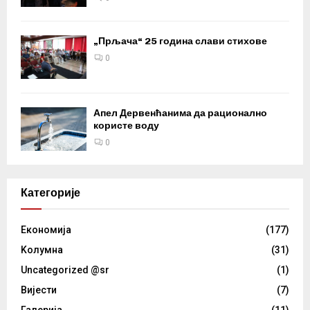
„Прљача“ 25 година слави стихове
0
Апел Дервенћанима да рационално
користе воду
0
Категорије
Eкономија
(177)
Kолумнa
(31)
Uncategorized @sr
(1)
Вијести
(7)