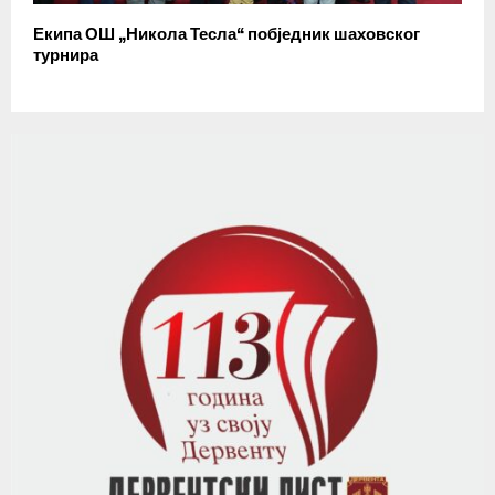
Екипа ОШ „Никола Тесла“ побједник шаховског
турнира