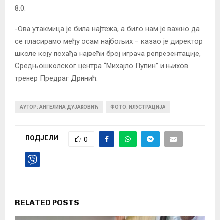
8:0.
-Ова утакмица је била најтежа, а било нам је важно да
се пласирамо међу осам најбољих – казао је директор
школе коју похађа највећи број играча репрезентације,
Средњошколског центра “Михајло Пупин” и њихов
тренер Предраг Дринић.
АУТОР: АНГЕЛИНА ДУЈАКОВИЋ
ФОТО: ИЛУСТРАЦИЈА
ПОДЈЕЛИ
0
RELATED POSTS