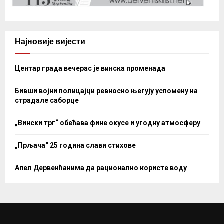
Најновије вијести
Центар града вечерас је винска променада
Бивши војни полицајци ревносно његују успомену на
страдале саборце
„Вински трг“ обећава фине окусе и угодну атмосферу
„Прљача“ 25 година слави стихове
Апел Дервенћанима да рационално користе воду