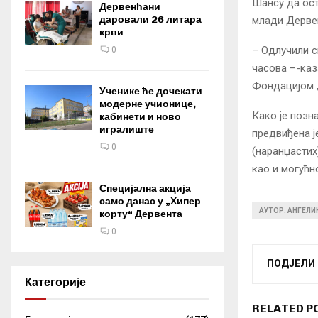
Шансу да ост
Дервенћани
даровали 26 литара
млади Дервен
крви
– Одлучили с
0
часова –-каз
Фондацијом 
Ученике ће дочекати
модерне учионице,
Како је позн
кабинети и ново
игралиште
предвиђена је
0
(наранџастих
као и могућн
Специјална акција
само данас у „Хипер
АУТОР: АНГЕЛ
корту“ Дервента
0
ПОДЈЕЛИ
Категорије
RELATED P