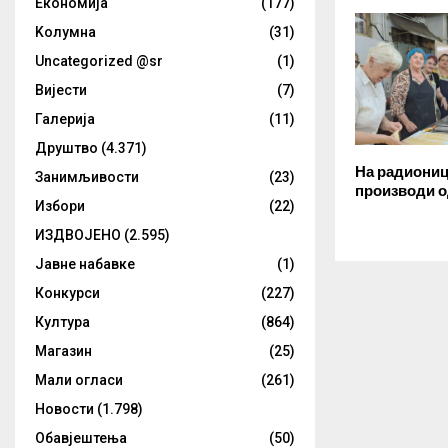
Eкономија
(177)
Kолумнa
(31)
Uncategorized @sr
(1)
Вијести
(7)
Галерија
(11)
Друштво
(4.371)
На радиониц
Занимљивости
(23)
производи о
Избори
(22)
ИЗДВОЈЕНО
(2.595)
Јавне набавке
(1)
Конкурси
(227)
Култура
(864)
Магазин
(25)
Мали огласи
(261)
Новости
(1.798)
Обавјештења
(50)