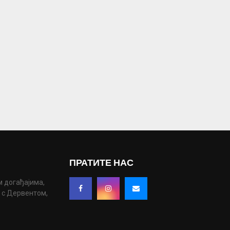
ПРАТИТЕ НАС
м догађајима,
у с Дервентом,