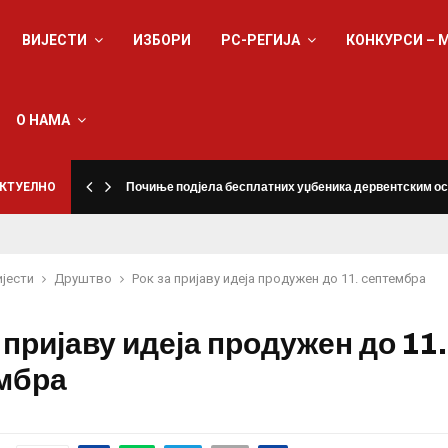
ВИЈЕСТИ
ИЗБОРИ
РС-РЕГИЈА
КОНКУРСИ – 
О НАМА
КТУЕЛНО
Почиње подјела бесплатних уџбеника дервентским о
ијести
Друштво
Рок за пријаву идеја продужен до 11. септембра
 пријаву идеја продужен до 11.
мбра