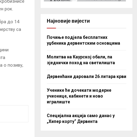
икробизнисе
н рок.
Најновије вијести
бра до 14
нерству са
Почиње подјела бесплатних
уџбеника дервентским основцима
дини
Молитва на Каурској обали, па
ата
зједнички поход на светилишта
а о позиву,
Дервенћани даровали 26 литара крви
Ученике ће дочекати модерне
учионице, кабинети и ново
игралиште
Специјална акција само данас у
„Хипер корту“ Дервента