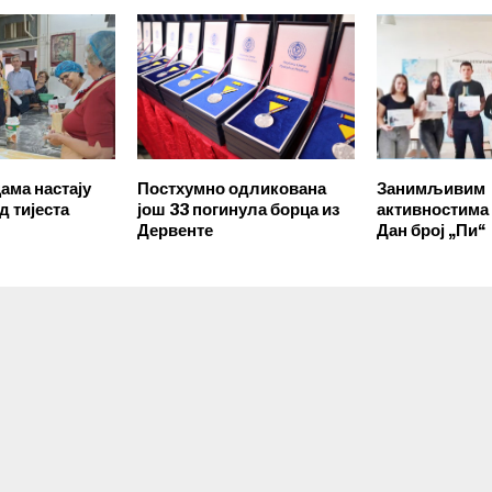
ама настају
Постхумно одликована
Занимљивим
д тијеста
још 33 погинула борца из
активностим
Дервенте
Дан број „Пи“