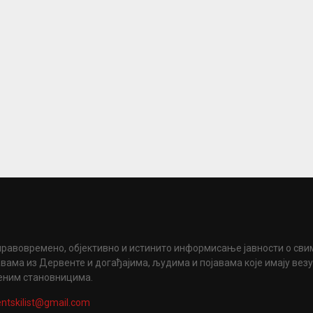
правовремено, објективно и истинито информисање јавности о сви
вама из Дервенте и догађајима, људима и појавама које имају вез
еним становницима.
ntskilist@gmail.com