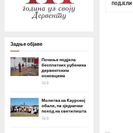
ПОДЈЕЛИ
Задње објаве
Почиње подјела
бесплатних уџбеника
дервентским
основцима
0
Молитва на Каурској
обали, па зједнички
поход на светилишта
0