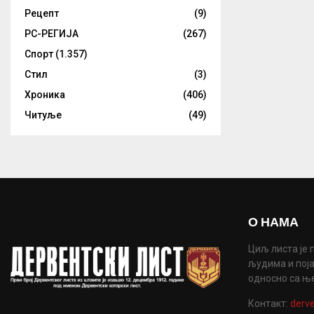
Рецепт
(9)
РС-РЕГИЈА
(267)
Спорт
(1.357)
Стил
(3)
Хроника
(406)
Читуље
(49)
О НАМА
Циљ листа је 
људима и поја
односно са њ
Контакт:
derve