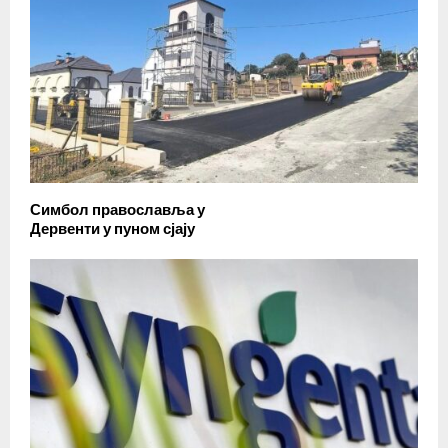
Симбол православља у
Дервенти у пуном сјају