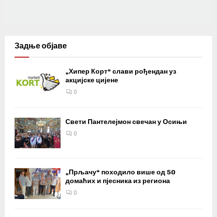
Задње објаве
„Хипер Корт“ слави рођендан уз
акцијске цијене
0
Свети Пантелејмон свечан у Осињи
0
„Прљачу“ походило више од 50
домаћих и пјесника из региона
0