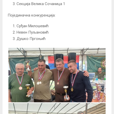
Секција Велика Сочаница 1
Појединачна конкуренција:
Срђан Милошевић
Невен Пуљановић
Душко Пргоњић