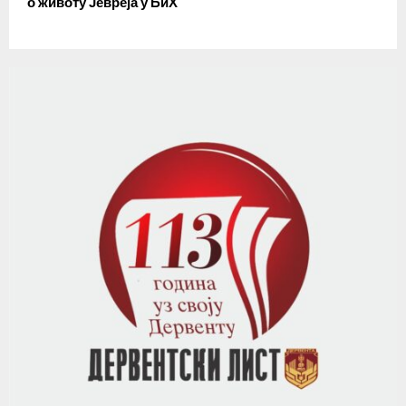
о животу Јевреја у БиХ