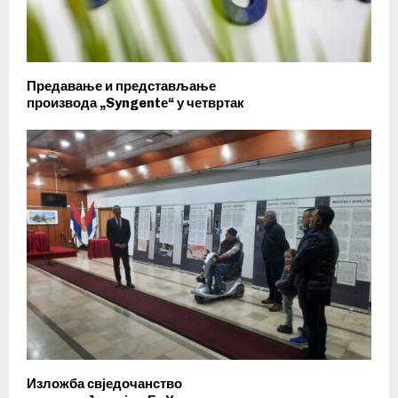
Предавање и представљање
производа „Syngentе“ у четвртак
Изложба свједочанство