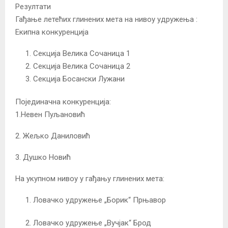
Резултати
Гађање летећих глинених мета на нивоу удружења :
Екипна конкуренција
Секција Велика Сочаница 1
Секција Велика Сочаница 2
Секција Босански Лужани
Појединачна конкуренција:
1.Невен Пуљановић
2. Жељко Даниловић
3. Душко Новић
На укупном нивоу у гађању глинених мета:
Ловачко удружење „Борик“ Прњавор
Ловачко удружење „Вучјак“ Брод