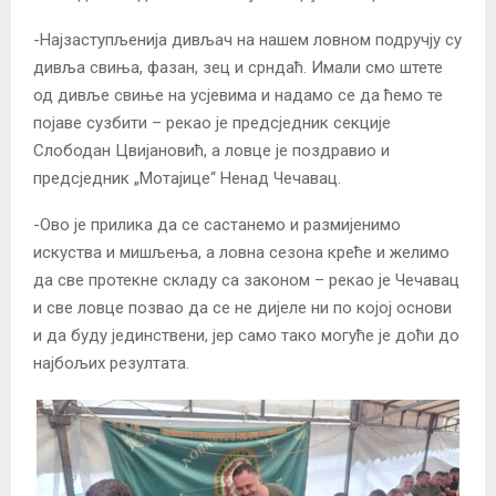
-Најзаступљенија дивљач на нашем ловном подручју су
дивља свиња, фазан, зец и срндаћ. Имали смо штете
од дивље свиње на усјевима и надамо се да ћемо те
појаве сузбити – рекао је предсједник секције
Слободан Цвијановић, а ловце је поздравио и
предсједник „Мотајице“ Ненад Чечавац.
-Ово је прилика да се састанемо и размијенимо
искуства и мишљења, а ловна сезона креће и желимо
да све протекне складу са законом – рекао је Чечавац
и све ловце позвао да се не дијеле ни по којој основи
и да буду јединствени, јер само тако могуће је доћи до
најбољих резултата.