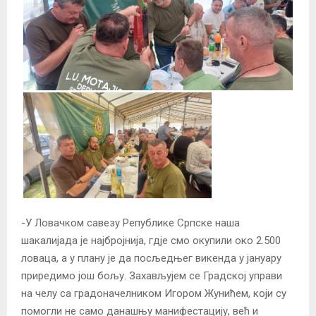
-У Ловачком савезу Републике Српске наша
шакалијада је најбројнија, гдје смо окупили око 2.500
ловаца, а у плану је да посљедњег викенда у јануару
приредимо још бољу. Захављујем се Градској управи
на челу са градоначелником Игором Жунићем, који су
помогли не само данашњу манифестацију, већ и