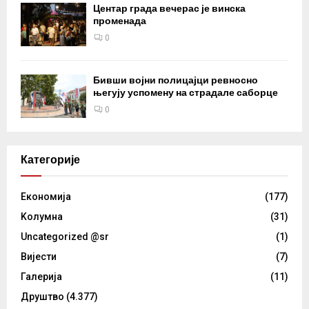
Центар града вечерас је винска
променада
0
Бивши војни полицајци ревносно
његују успомену на страдале саборце
0
Категорије
Eкономија
(177)
Kолумнa
(31)
Uncategorized @sr
(1)
Вијести
(7)
Галерија
(11)
Друштво
(4.377)