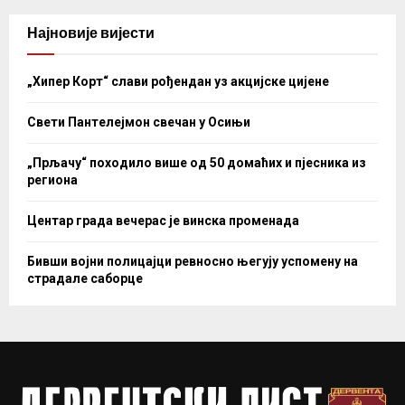
Најновије вијести
„Хипер Корт“ слави рођендан уз акцијске цијене
Свети Пантелејмон свечан у Осињи
„Прљачу“ походило више од 50 домаћих и пјесника из
региона
Центар града вечерас је винска променада
Бивши војни полицајци ревносно његују успомену на
страдале саборце