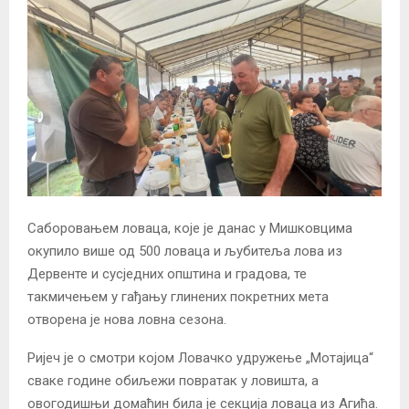
Саборовањем ловаца, које је данас у Мишковцима
окупило више од 500 ловаца и љубитеља лова из
Дервенте и сусједних општина и градова, те
такмичењем у гађању глинених покретних мета
отворена је нова ловна сезона.
Ријеч је о смотри којом Ловачко удружење „Мотајица“
сваке године обиљежи повратак у ловишта, а
овогодишњи домаћин била је секција ловаца из Агића.