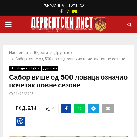
ЋИРИЛИЦА
LATINICA
Facebook
Instagram
Email
PRIMARY
MENU
Насловна
Вијести
Друштво
Сабор више од 500 ловаца означио почетак ловне сезоне
Uncategorized @bs
Друштво
Сабор више од 500 ловаца означио
почетак ловне сезоне
31/08/2025
ПОДЈЕЛИ
0