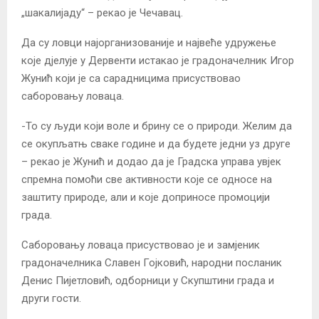
„шакалијаду“ – рекао је Чечавац.
Да су ловци најорганизованије и највеће удружење
које дјелује у Дервенти истакао је градоначелник Игор
Жунић који је са сарадницима присуствовао
саборовању ловаца.
-То су људи који воле и брину се о природи. Желим да
се окупљатњ сваке године и да будете једни уз друге
– рекао је Жунић и додао да је Градска управа увјек
спремна помоћи све активности које се односе на
заштиту природе, али и које доприносе промоцији
града.
Саборовању ловаца присуствовао је и замјеник
градоначелника Славен Гојковић, народни посланик
Денис Пијетловић, одборници у Скупштини града и
други гости.