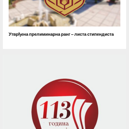
Утврђена прелиминарна ранг – листа стипендиста