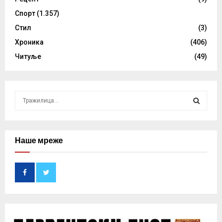
Спорт
(1.357)
Стил
(3)
Хроника
(406)
Читуље
(49)
S
e
a
S
r
c
Наше мреже
E
h
f
A
o
r
R
:
C
H