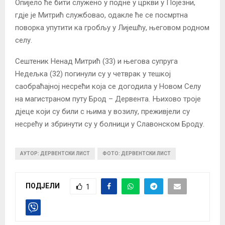
Опијело ће бити служено у подне у цркви у Појезни,
гдје је Митрић службовао, одакле ће се посмртна
поворка упутити ка гробљу у Лијешћу, његовом родном
селу.
Сештеник Ненад Митрић (33) и његова супруга
Недељка (32) погинули су у четврак у тешкој
саобраћајној несрећи која се догодила у Новом Селу
на магистраном путу Брод – Дервента. Њихово троје
дјеце који су били с њима у возилу, преживјели су
несрећу и збринути су у болници у Славонском Броду.
АУТОР: ДЕРВЕНТСКИ ЛИСТ
ФОТО: ДЕРВЕНТСКИ ЛИСТ
ПОДЈЕЛИ
1