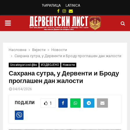
ЋИРИЛИЦА
LATINICA
Facebook
Instagram
Email
PRIMARY
MENU
Насловна
Вијести
Новости
Сахрана сутра, у Дервенти и Броду проглашен дан жалости
Uncategorized @bs
ИЗДВОЈЕНО
Новости
Сахрана сутра, у Дервенти и Броду
проглашен дан жалости
04/04/2026
ПОДЈЕЛИ
1