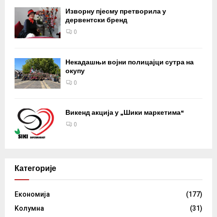
Изворну пјесму претворила у
дервентски бренд
0
Некадашњи војни полицајци сутра на
окупу
0
Викенд акција у „Шики маркетима“
0
Категорије
Eкономија
(177)
Kолумнa
(31)