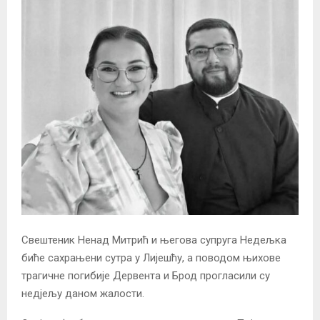
Свештеник Ненад Митрић и његова супруга Недељка
биће сахрањени сутра у Лијешћу, а поводом њихове
трагичне погибије Дервента и Брод прогласили су
недјељу даном жалости.