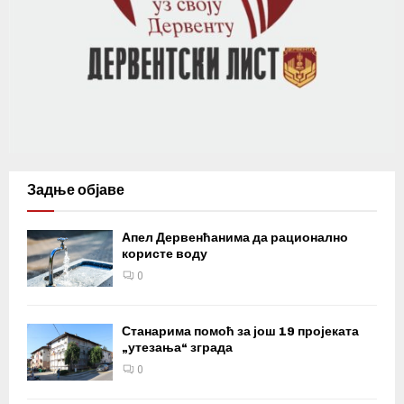
Задње објаве
Апел Дервенћанима да рационално
користе воду
0
Станарима помоћ за још 19 пројеката
„утезања“ зграда
0