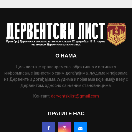
О НАМА
Циљ листа је правовремено, објективно и истинито
информисање јавности о свим догађајима, људима и појавама
из Дервенте и догађајима, људима и појавама које имају везу с
Дервентом, односно са њеним становницима.
Контакт:
derventskilist@gmail.com
ПРАТИТЕ НАС