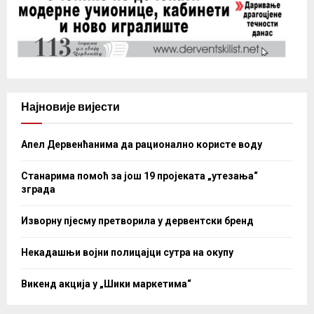
Најновије вијести
Апел Дервенћанима да рационално користе воду
Станарима помоћ за још 19 пројеката „утезања“
зграда
Изворну пјесму претворила у дервентски бренд
Некадашњи војни полицајци сутра на окупу
Викенд акција у „Шики маркетима“