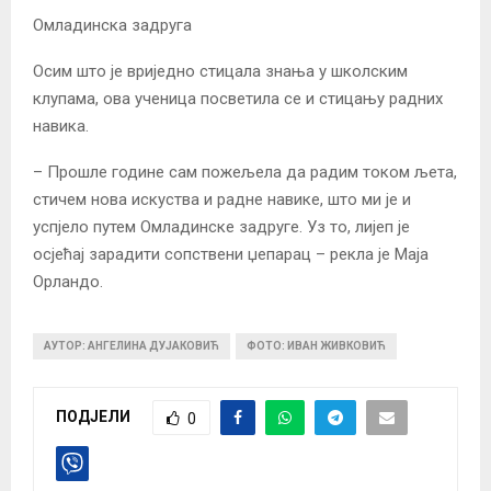
Омладинска задруга
Осим што је вриједно стицала знања у школским
клупама, ова ученица посветила се и стицању радних
навика.
– Прошле године сам пожељела да радим током љета,
стичем нова искуства и радне навике, што ми је и
успјело путем Омладинске задруге. Уз то, лијеп је
осјећај зарадити сопствени џепарац – рекла је Маја
Орландо.
АУТОР: АНГЕЛИНА ДУЈАКОВИЋ
ФОТО: ИВАН ЖИВКОВИЋ
ПОДЈЕЛИ
0