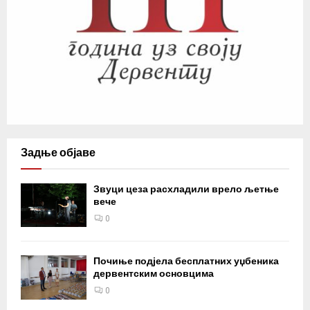
Задње објаве
Звуци цеза расхладили врело љетње
вече
0
Почиње подјела бесплатних уџбеника
дервентским основцима
0