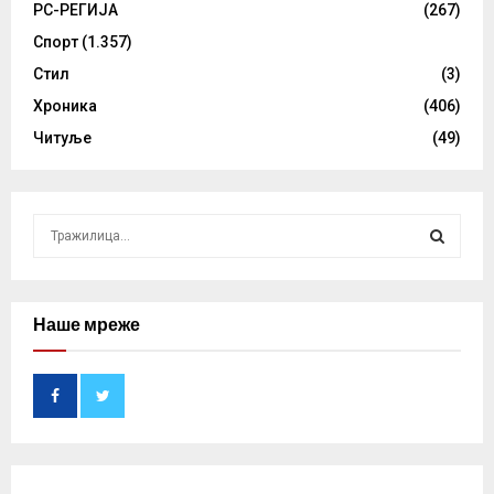
РС-РЕГИЈА
(267)
Спорт
(1.357)
Стил
(3)
Хроника
(406)
Читуље
(49)
S
e
a
S
r
c
Наше мреже
E
h
f
A
o
r
R
:
C