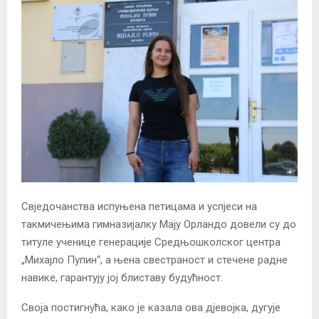
Свједочанства испуњена петицама и успјеси на
такмичењима гимназијалку Мају Орландо довели су до
титуле ученице генерације Средњошколског центра
„Михајло Пупин“, а њена свестраност и стечене радне
навике, гарантују јој блиставу будућност.
Своја постигнућа, како је казала ова дјевојка, дугује