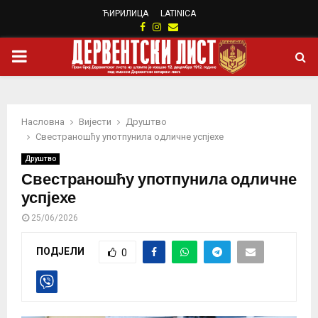
ЋИРИЛИЦА
LATINICA
Facebook
Instagram
Email
PRIMARY
MENU
Насловна
Вијести
Друштво
Свестраношћу употпунила одличне успјехе
Друштво
Свестраношћу употпунила одличне
успјехе
25/06/2026
ПОДЈЕЛИ
0