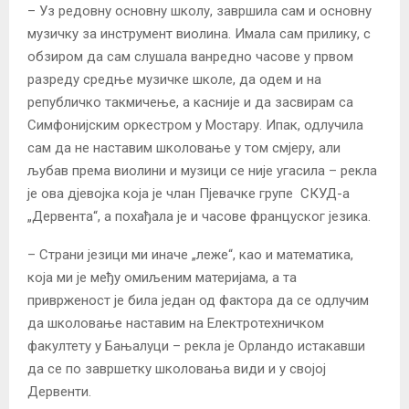
– Уз редовну основну школу, завршила сам и основну
музичку за инструмент виолина. Имала сам прилику, с
обзиром да сам слушала ванредно часове у првом
разреду средње музичке школе, да одем и на
републичко такмичење, а касније и да засвирам са
Симфонијским оркестром у Мостару. Ипак, одлучила
сам да не наставим школовање у том смјеру, али
љубав према виолини и музици се није угасила – рекла
је ова дјевојка која је члан Пјевачке групе СКУД-а
„Дервента“, а похађала је и часове француског језика.
– Страни језици ми иначе „леже“, као и математика,
која ми је међу омиљеним материјама, а та
приврженост је била један од фактора да се одлучим
да школовање наставим на Електротехничком
факултету у Бањалуци – рекла је Орландо истакавши
да се по завршетку школовања види и у својој
Дервенти.