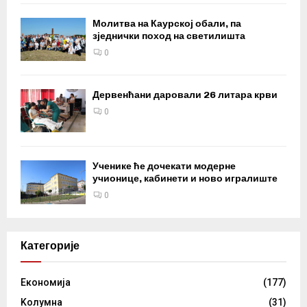
Молитва на Каурској обали, па
зједнички поход на светилишта
0
Дервенћани даровали 26 литара крви
0
Ученике ће дочекати модерне
учионице, кабинети и ново игралиште
0
Категорије
Eкономија
(177)
Kолумнa
(31)