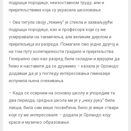
подршци породице, неизоставном труду, али и
пријатељствима која су украсила школовање.
– Ова титула своју „тежину“ је стекла и захваљујући
подршци породице, као и професора који су ме
усмјеравали на такмичења, али великим дијелом и
пријатељица из разреда. Помагале смо једне другој и
на том путу колегијалности градиле и пријатељства.
Генерално смо као разред били складни и вјерујем да
ћемо и наставити да се дружимо – казала је Орландо
додавши да је у погледу интересовања гимназија
испунила њена очекивања.
– Када се осврнем на основну школу и упоредим та
два периода, средња школа ми је у „неку руку“ била
лакша, била сам више посвећена, било је више ствари
које су ме интересовале – додала је Орландо коју
краси и музичко образовање.