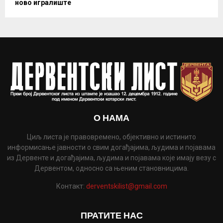
ново игралиште
О НАМА
Циљ листа је правовремено, објективно и истинито
информисање јавности о свим догађајима, људима и појавама
из Дервенте и догађајима, људима и појавама које имају везу с
Дервентом, односно са њеним становницима.
Контакт:
derventskilist@gmail.com
ПРАТИТЕ НАС