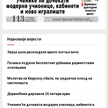
Најновије вијести
Звуци цеза расхладили врело љетње вече
Почиње подјела бесплатних уџбеника дервентским
основцима
Молитва на Каурској обали, па зједнички поход на
светилишта
Дервенћани даровали 26 литара крви
Ученике ће дочекати модерне учионице, кабинети и