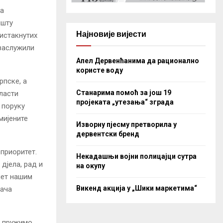
на
ишту
Најновије вијести
 истакнутих
 заслужили
Апел Дервенћанима да рационално
користе воду
рпске, а
Станарима помоћ за још 19
ласти
пројеката „утезања“ зграда
 поруку
мијените
Изворну пјесму претворила у
дервентски бренд
приоритет.
Некадашњи војни полицајци сутра
дјела, рад и
на окупу
нет нашим
Викенд акција у „Шики маркетима“
тача
у пружимо