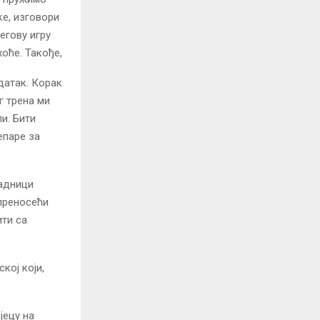
ке, изговори
егову игру
оће. Такође,
адатак. Корак
г трена ми
и. Бити
епаре за
радници
 преносећи
ити са
кој који,
јецу на