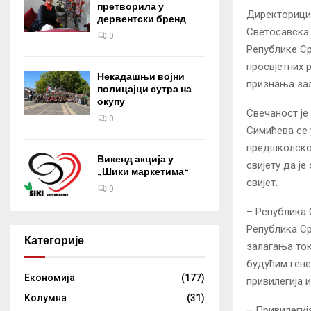
претворила у
Директорици 
дервентски бренд
Светосавска 
0
Републике Ср
просвјетних 
Некадашњи војни
признања за
полицајци сутра на
окупу
Свечаност је
0
Симићева се 
предшколског
Викенд акција у
свијету да ј
„Шики маркетима“
свијет.
0
– Република 
Република Ср
Категорије
залагања ток
будућим гене
Eкономија
(177)
привилегија 
Kолумнa
(31)
– Привилегиј