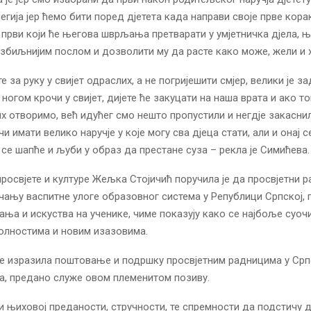
легија јер ћемо бити поред дјетета када направи своје прве кора
и први који ће његова шврљања претварати у умјетничка дјела, њ
озбиљнијим послом и дозволити му да расте како може, жели и х
е за руку у свијет одраслих, а не погријешити смјер, велики је з
ногом крочи у свијет, дијете ће закуцати на наша врата и ако то
их отворимо, већ идућег смо нешто пропустили и негдје закаснил
и имати велико наручје у које могу сва дјеца стати, али и онај с
м се шапће и љуби у образ да престане суза – рекла је Симићева.
росвјете и културе Жељка Стојичић поручила је да просвјетни 
чању васпитне улоге образовног система у Републици Српској,
ања и искуства на ученике, чиме показују како се најбоље суоч
олностима и новим изазовима.
је изразила поштовање и подршку просвјетним радницима у Српс
ла, предано служе овом племенитом позиву.
и њиховој преданости, стручности, те спремности да подстичу д