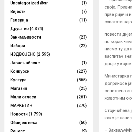
Uncategorized @sr
(1)
своје. Приви
Вијести
(7)
прве ријечи 
Галерија
(11)
схватати нај
Друштво
(4.374)
повести дијет
Занимљивости
(23)
по корак чим 
Избори
(22)
нисмо ту да 
ИЗДВОЈЕНО
(2.595)
васпитач знач
Јавне набавке
(1)
двоје у које
Конкурси
(227)
Министарка п
Култура
(865)
доприносе ја
Магазин
(25)
сопствена зн
Мали огласи
(261)
животним ок
МАРКЕТИНГ
(270)
Стојичићева 
Новости
(1.799)
како је наве
Обавјештења
(50)
– Захваљујућ
Рецепт
(9)