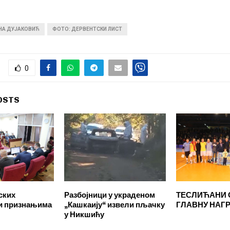
ИНА ДУЈАКОВИЋ
ФОТО: ДЕРВЕНТСКИ ЛИСТ
0
OSTS
ских
Разбојници у украденом
ТЕСЛИЋАНИ 
и признањима
„Кашкаију“ извели пљачку
ГЛАВНУ НАГ
у Никшићу