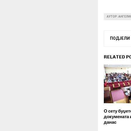
АУТОР: АНГЕЛ
ПОДЈЕЛИ
RELATED P
О сету буџет
докумената 
данас