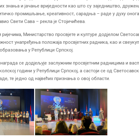
их знања и јачање вриједности као што су заједништво, друже
ритичко промишљање, креативност, сарадња – раде у духу онога 
вио Свети Сава – рекла је Стојичићева.
ријечима, Министарство просвјете и културе додјелом Светоса
жност унапређења положаја просвјетних радника, као и свеуку
образовања у Републици Српској.
награда се додјељује заслужним просвјетним радницима и вас
колској години у Републици Српској, а састоји се од Светосавс
аде, те једно од највећих признања о овој области.