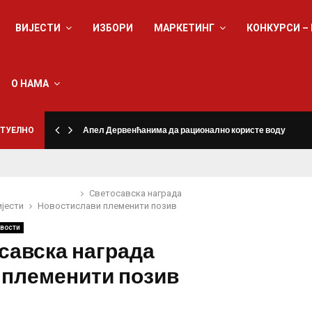
ВИЈЕСТИ
ИЗБОРИ
МАРКЕТИНГ
КОНКУРСИ –
О НАМА
ТУЕЛНО
Апел Дервенћанима да рационално користе воду
Светосавска награда
ијести
Новости
слави племенити позив
вости
савска награда
 племенити позив