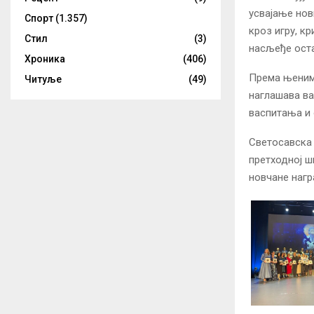
усвајање нов
Спорт
(1.357)
кроз игру, к
Стил
(3)
насљеђе оста
Хроника
(406)
Према њеним 
Читуље
(49)
наглашава ва
васпитања и 
Светосавска 
претходној ш
новчане нагр