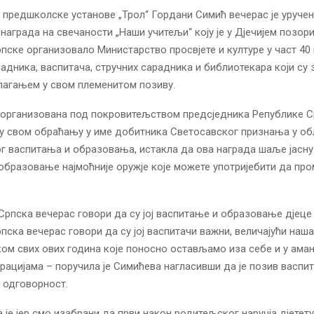
предшколске установе „Трол“ Гордани Симић вечерас је уруче
награда на свечаности „Наши учитељи“ коју је у Дјечијем позор
пске организовало Министарство просвјете и културе у част 40
радника, васпитача, стручних сарадника и библиотекара који су
лагањем у свом племенитом позиву.
 организована под покровитељством предсједника Републике С
у свом обраћању у име добитника Светосавског признања у об
 васпитања и образовања, истакла да ова награда шаље јасну
е образовање најмоћније оружје које можете употријебити да про
Српска вечерас говори да су јој васпитање и образовање дјеце 
пска вечерас говори да су јој васпитачи важни, величајући наша 
ом свих ових година које поносно остављамо иза себе и у ама
рацијама – поручила је Симићева нагласивши да је позив васпи
и одговорност.
а је јер смо изабрани да први након родитељског наручја дјетет