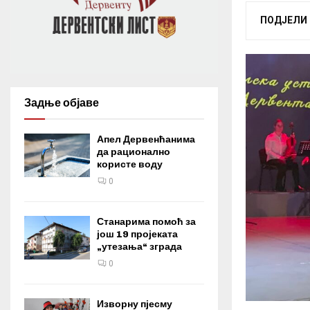
ПОДЈЕЛИ
Задње објаве
Апел Дервенћанима
да рационално
користе воду
0
Станарима помоћ за
још 19 пројеката
„утезања“ зграда
0
Изворну пјесму