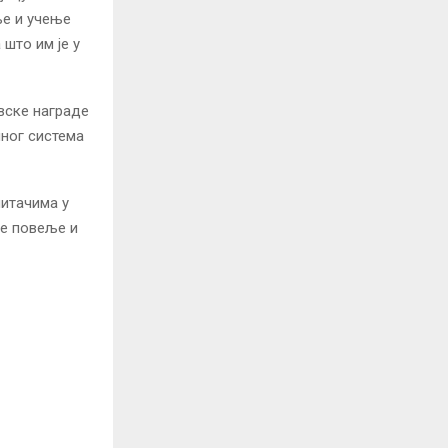
ње и учење
што им је у
вске награде
пног система
питачима у
ке повеље и