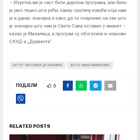
– Изуетна ми је част бити дијелом програма, али било
је јако тешко шта рећи, какву суштину извући која нам
је и данас значајна и како да се осврнемо на све што
је значајно што нам је Свети Сава оставио у аманет –
казао је Мазалица, а програм су обогатили и чланови
СКУД-а „Дервента“.
АУТОР: АНГЕЛИНА ДУЈАКОВИЋ
ФОТО: ИВАН ЖИВКОВИЋ
ПОДЈЕЛИ
0
RELATED POSTS