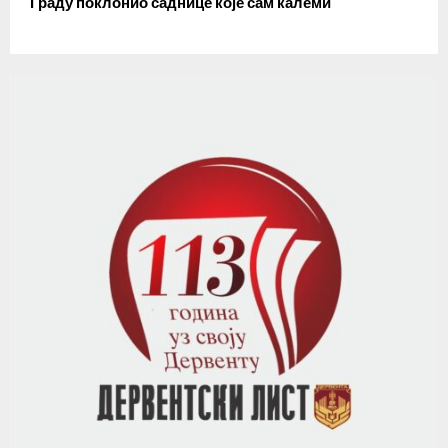
Граду поклонио саднице које сам калеми