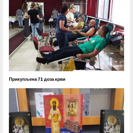
Прикупљена 71 доза крви