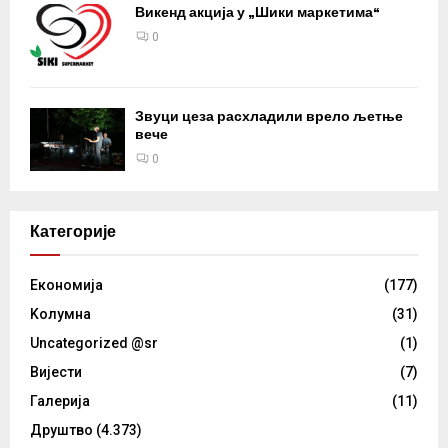
Викенд акција у „Шики маркетима“
0
Звуци цеза расхладили врело љетње
вече
0
Категорије
Eкономија
(177)
Kолумнa
(31)
Uncategorized @sr
(1)
Вијести
(7)
Галерија
(11)
Друштво
(4.373)