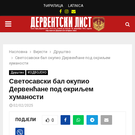
ЋИРИЛИЦА
LATINICA
Facebook
Instagram
Email
PRIMARY
MENU
Насловна
Вијести
Друштво
Светосавски бал окупио Дервенћане под окриљем
хуманости
Друштво
ИЗДВОЈЕНО
Светосавски бал окупио
Дервенћане под окриљем
хуманости
02/02/2025
ПОДЈЕЛИ
0