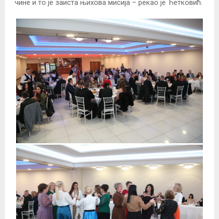
чине и то је заиста њихова мисија – рекао је Ћетковић.