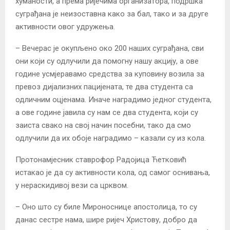
хуманости, а према ријечима организатора, подршка
суграђана је неизоставна како за бал, тако и за друге
активности овог удружења.
– Вечерас је окупљено око 200 наших суграђана, сви
они који су одлучили да помогну нашу акцију, а ове
године усмјеравамо средства за куповину возила за
превоз дијализних пацијената, те два студента са
одличним оцјенама. Иначе наградимо једног студента,
а ове године јавила су нам се два студента, који су
заиста свако на свој начин посебни, тако да смо
одлучили да их обоје наградимо – казали су из кола.
Протонамјесник ставрофор Радојица Ћетковић
истакао је да су активности кола, од самог оснивања,
у нераскидивој вези са црквом.
– Оно што су биле Мироноснице апостолица, то су
данас сестре нама, шире ријеч Христову, добро да