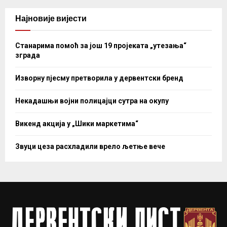
Најновије вијести
Станарима помоћ за још 19 пројеката „утезања“
зграда
Изворну пјесму претворила у дервентски бренд
Некадашњи војни полицајци сутра на окупу
Викенд акција у „Шики маркетима“
Звуци цеза расхладили врело љетње вече