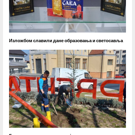
Изложбом славили дане образовања и светосавља