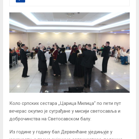
Коло српских сестара „Царица Милица“ по пети пут
вечерас окупио је суграђане у мисији светосавља и
доброчинства на Светосавском балу.
Из године у годину бал Дервенћане уједињује у