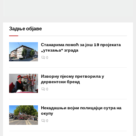
Задње објаве
Станарима помоћ за још 19 пројеката
„утезања“ зграда
0
Изворну пјесму претворила у
дервентски бренд
0
Некадашњи војни полицајци сутра на
окупу
0