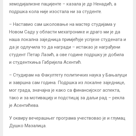
хемодијализне пацијенте – казала је др Ненадић, а
подршка кола није изостала ни за студенте.
– Наставио сам школовање на мастер студијама у
Новом Саду у области мехатронике и драго ми је да
наша локална заједница примјећује успјехе студената и
да је одлучила то да награди – истакао је награђени
студент Петар Лазић, а ове године подршку је добила
и студенткиња Габријела Асентић.
– Студирам на Факултету политичких наука у Бањалуци
и завршна сам година. Подршка из локалне заједнице,
мог града, значајна је како са финансијског аспекта,
тако и за мотивацију и подстицај за даљи рад – рекла
је Асентићева.
У оквиру вечерашњег програма учествовао је и глумац
Душко Мазалица.