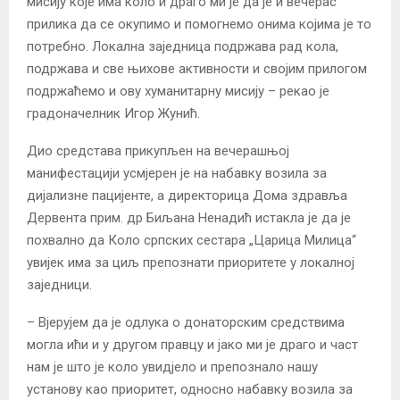
мисију које има коло и драго ми је да је и вечерас
прилика да се окупимо и помогнемо онима којима је то
потребно. Локална заједница подржава рад кола,
подржава и све њихове активности и својим прилогом
подржаћемо и ову хуманитарну мисију – рекао је
градоначелник Игор Жунић.
Дио средстава прикупљен на вечерашњој
манифестацији усмјерен је на набавку возила за
дијализне пацијенте, а директорица Дома здравља
Дервента прим. др Биљана Ненадић истакла је да је
похвално да Коло српских сестара „Царица Милица“
увијек има за циљ препознати приоритете у локалној
заједници.
– Вјерујем да је одлука о донаторским средствима
могла ићи и у другом правцу и јако ми је драго и част
нам је што је коло увидјело и препознало нашу
установу као приоритет, односно набавку возила за