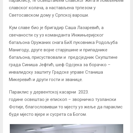
параклису, те освештањем славског жита и ломљењем
славског колача, а настављена трпезом у
Светосавском дому у Српској вароши.
Кум славе био је бригадир Саша Лазаревић, а
свечаности су уз команданта Инжињеријског
батаљона Оружаних снага БиХ пуковника Родољуба
Манигоду, друге војне старјешине и припаднике
батаљона, присуствовали и предсједник Скупштине
града Синиша Јефтић, шеф Одсјека за борачко –
инвалидску заштиту Градске управе Станиша
Микеревић и други гости и званице.
Параклис у дервентској касарни 2023.
године освештао је епископ – зворничко тузлански
Фотије, благословивши то мјесту уз жеље да параклис
буде мјесто вјере и сусрета са Богом.