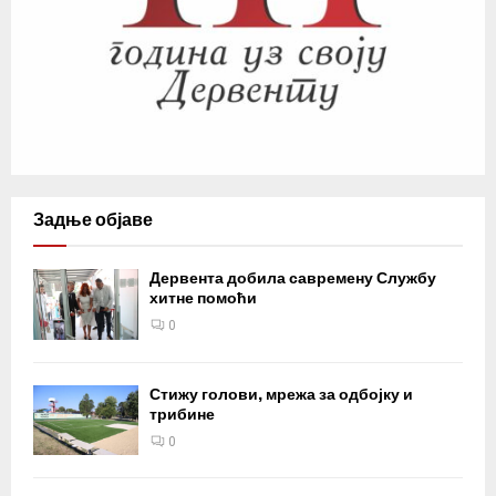
Задње објаве
Дервента добила савремену Службу
хитне помоћи
0
Стижу голови, мрежа за одбојку и
трибине
0