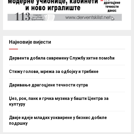
Најновије вијести
Дервента добила савремену Службу хитне помоћи
Стижу голови, мрежа за одбојку и трибине
Даривање драгоцјене течности сутра
Џез, рок, панк и грчка музика у башти Центра за
културу
Двије идеје младих уоквирене у бизнис добиле
подршку