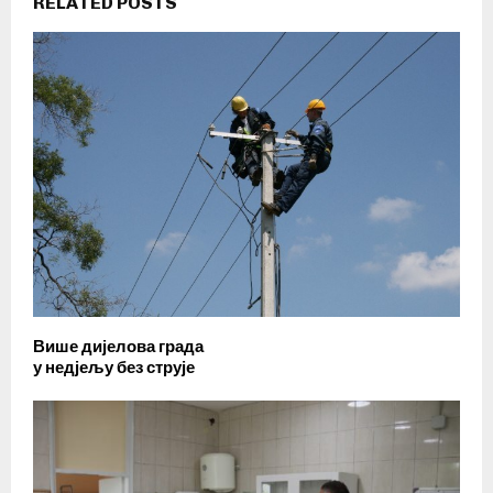
RELATED POSTS
Више дијелова града
у недјељу без струје