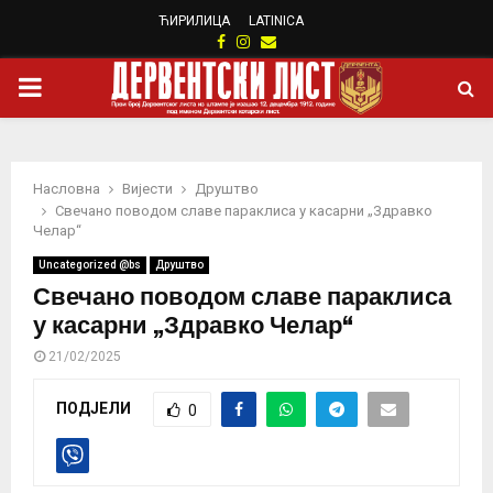
ЋИРИЛИЦА
LATINICA
Facebook
Instagram
Email
PRIMARY
MENU
Насловна
Вијести
Друштво
Свечано поводом славе параклиса у касарни „Здравко
Челар“
Uncategorized @bs
Друштво
Свечано поводом славе параклиса
у касарни „Здравко Челар“
21/02/2025
ПОДЈЕЛИ
0