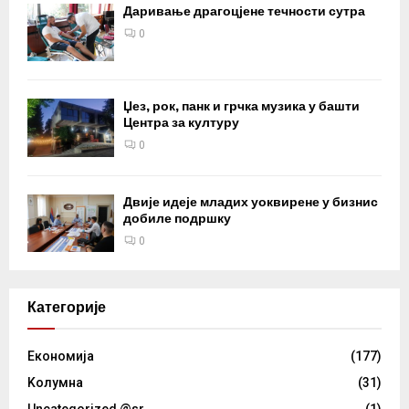
Даривање драгоцјене течности сутра
0
Џез, рок, панк и грчка музика у башти
Центра за културу
0
Двије идеје младих уоквирене у бизнис
добиле подршку
0
Категорије
Eкономија
(177)
Kолумнa
(31)