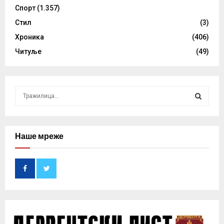
Спорт
(1.357)
Стил
(3)
Хроника
(406)
Читуље
(49)
S
e
a
S
r
c
Наше мреже
E
h
f
A
o
r
R
:
C
H