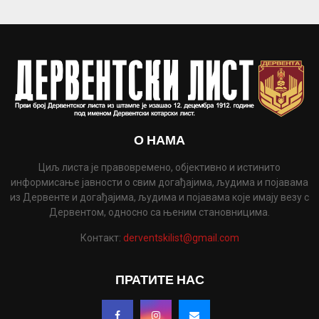
О НАМА
Циљ листа је правовремено, објективно и истинито
информисање јавности о свим догађајима, људима и појавама
из Дервенте и догађајима, људима и појавама које имају везу с
Дервентом, односно са њеним становницима.
Контакт:
derventskilist@gmail.com
ПРАТИТЕ НАС