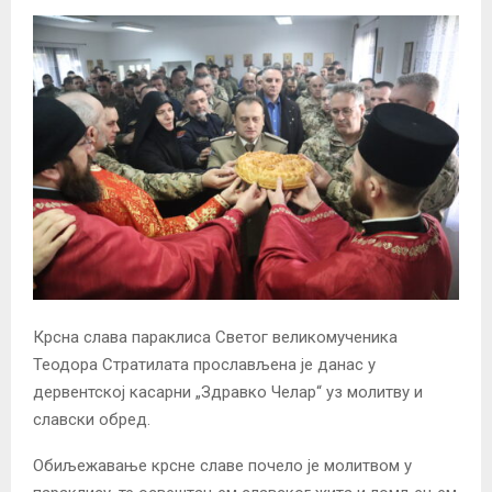
Крсна слава параклиса Светог великомученика
Теодора Стратилата прослављена је данас у
дервентској касарни „Здравко Челар“ уз молитву и
славски обред.
Обиљежавање крсне славе почело је молитвом у