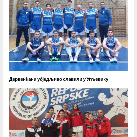
Дервенћани убједљиво славили у Угљевику