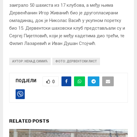
заиграло 50 шахиста из 17 клубова, а међу њима
Дервенћанин Игор Живанић био је другопласирани
омладинац, док је Николас Васић у укупном поретку
био 15. Дервентски шаховски клуб представљали су и
Сергеј Пијетловић, који је међу кадетима дио трећи, те
Филип Лазаревић и Иван Душан Стојчић.
АУТОР: НЕНАД СИМИЋ
ФОТО: ДЕРВЕНТСКИ ЛИСТ
ПОДЈЕЛИ
0
RELATED POSTS