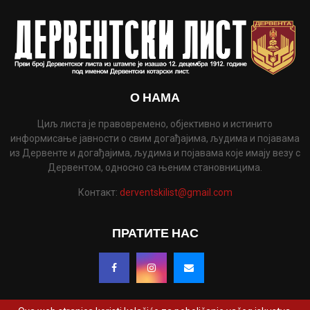
О НАМА
Циљ листа је правовремено, објективно и истинито
информисање јавности о свим догађајима, људима и појавама
из Дервенте и догађајима, људима и појавама које имају везу с
Дервентом, односно са њеним становницима.
Контакт:
derventskilist@gmail.com
ПРАТИТЕ НАС