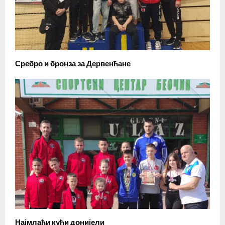
Сребро и бронза за Дервенћане
Најмлађи кући донијели