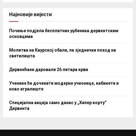
Најновије вијести
Почиње подјела бесплатних уџбеника дервентским
основцима
Молитва на Каурској обали, па зједнички поход на
светилишта
Дервенћани даровали 26 литара крви
Ученике ће дочекати модерне учионице, кабинети и
ново игралиште
Специјална акција само данас у „Хипер корту“
Дервента