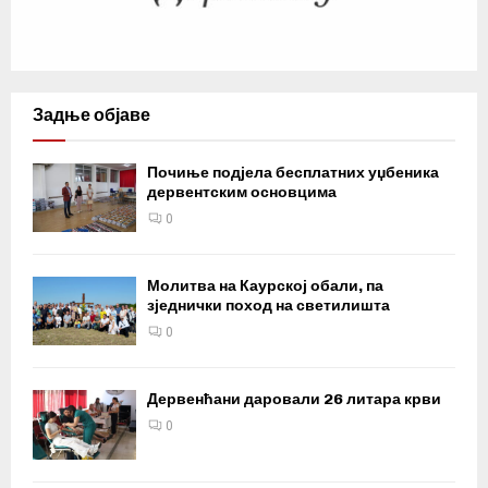
Задње објаве
Почиње подјела бесплатних уџбеника
дервентским основцима
0
Молитва на Каурској обали, па
зједнички поход на светилишта
0
Дервенћани даровали 26 литара крви
0