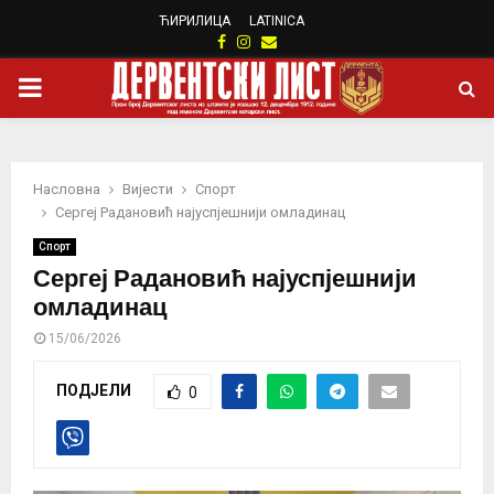
ЋИРИЛИЦА
LATINICA
Facebook
Instagram
Email
PRIMARY
MENU
Насловна
Вијести
Спорт
Сергеј Радановић најуспјешнији омладинац
Спорт
Сергеј Радановић најуспјешнији
омладинац
15/06/2026
ПОДЈЕЛИ
0