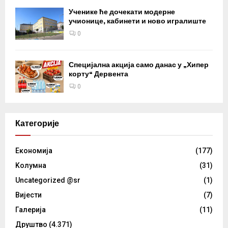
Ученике ће дочекати модерне
учионице, кабинети и ново игралиште
0
Специјална акција само данас у „Хипер
корту“ Дервента
0
Категорије
Eкономија
(177)
Kолумнa
(31)
Uncategorized @sr
(1)
Вијести
(7)
Галерија
(11)
Друштво
(4.371)