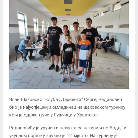
Члан Шаховског клуба „Дервента“ Сергеј Радановић
био је најуспјешнији омладинац на шаховском турниру
који је одржан јуче у Рушчици у Хрватској.
Радановићу је уручен и пехар, а са четири и по бода, у
укупном поретку заузео је 12. мјесто. На турниру је