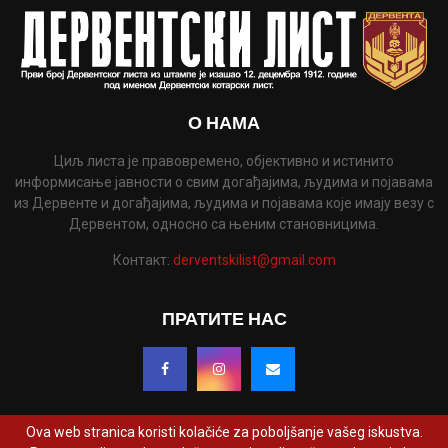
О НАМА
Циљ листа је правовремено, објективно и истинито
информисање јавности о свим догађајима, људима и појавама
из Дервенте и догађајима, људима и појавама које имају везу с
Дервентом, односно са њеним становницима.
Контакт:
derventskilist@gmail.com
ПРАТИТЕ НАС
Ova web stranica koristi kolačiće za poboljšanje vašeg iskustva.