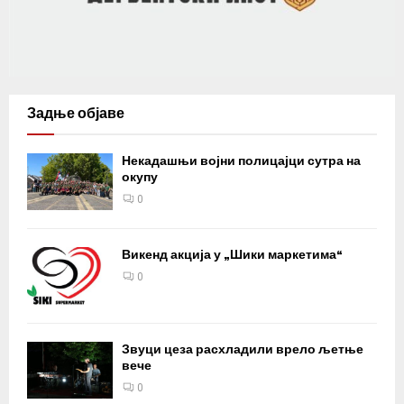
Задње објаве
Некадашњи војни полицајци сутра на
окупу
0
Викенд акција у „Шики маркетима“
0
Звуци цеза расхладили врело љетње
вече
0