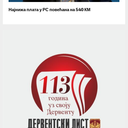
Најнижа плата у РС повећана на 540 КМ