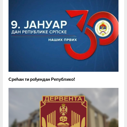
Срећан ти рођендан Републико!