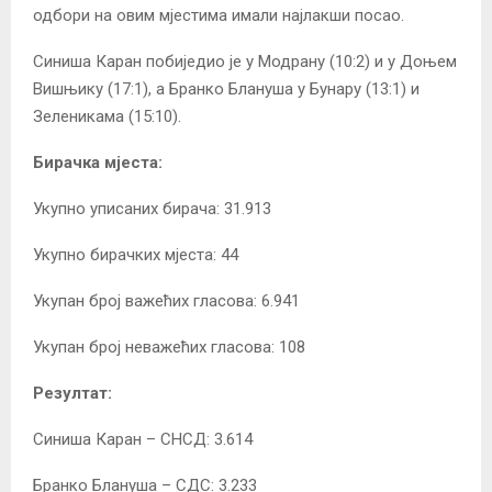
одбори на овим мјестима имали најлакши посао.
Синиша Каран побиједио је у Модрану (10:2) и у Доњем
Вишњику (17:1), а Бранко Блануша у Бунару (13:1) и
Зеленикама (15:10).
Бирачка мјеста:
Укупно уписаних бирача: 31.913
Укупно бирачких мјеста: 44
Укупан број важећих гласова: 6.941
Укупан број неважећих гласова: 108
Резултат:
Синиша Каран – СНСД: 3.614
Бранко Блануша – СДС: 3.233