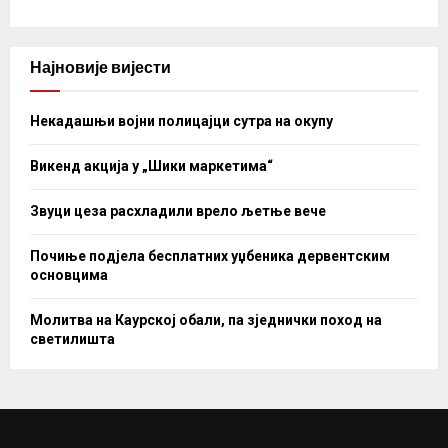
Најновије вијести
Некадашњи војни полицајци сутра на окупу
Викенд акција у „Шики маркетима“
Звуци цеза расхладили врело љетње вече
Почиње подјела бесплатних уџбеника дервентским
основцима
Молитва на Каурској обали, па зједнички поход на
светилишта