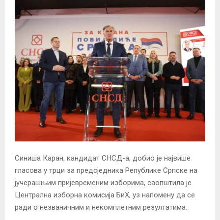
Синиша Каран, кандидат СНСД-а, добио је највише
гласова у трци за предсједника Републике Српске на
јучерашњим пријевременим изборима, саопштила је
Централна изборна комисија БиХ, уз напомену да се
ради о незваничним и некомплетним резултатима.