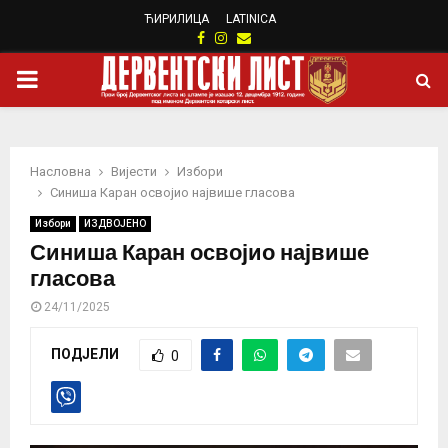
ЋИРИЛИЦА
LATINICA
Facebook
Instagram
Email
PRIMARY
MENU
Насловна
Вијести
Избори
Синиша Каран освојио највише гласова
Избори
ИЗДВОЈЕНО
Синиша Каран освојио највише
гласова
24/11/2025
ПОДЈЕЛИ
0