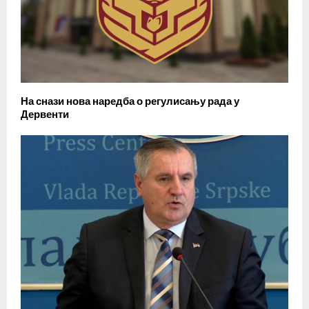
На снази нова наредба о регулисању рада у
Дервенти