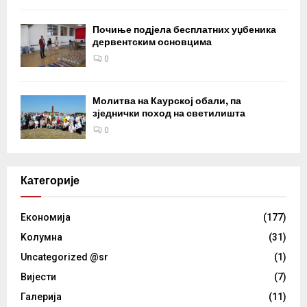
Почиње подјела бесплатних уџбеника
дервентским основцима
0
Молитва на Каурској обали, па
зједнички поход на светилишта
0
Категорије
Eкономија
(177)
Kолумнa
(31)
Uncategorized @sr
(1)
Вијести
(7)
Галерија
(11)