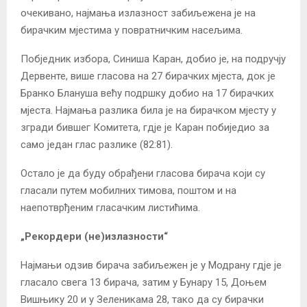
очекивано, најмања излазност забиљежена је на
бирачким мјестима у повратничким насељима.
Побједник избора, Синиша Каран, добио је, на подручју
Дервенте, више гласова на 27 бирачких мјеста, док је
Бранко Блануша већу подршку добио на 17 бирачких
мјеста. Најмања разлика била је на бирачком мјесту у
згради бившег Комитета, гдје је Каран побиједио за
само један глас разлике (82:81).
Остало је да буду обрађени гласова бирача који су
гласали путем мобилних тимова, поштом и на
наепотврђеним гласачким листићима.
„Рекордери (не)излазности“
Најмањи одзив бирача забиљежен је у Модрану гдје је
гласало свега 13 бирача, затим у Бунару 15, Доњем
Вишњику 20 и у Зеленикама 28, тако да су бирачки