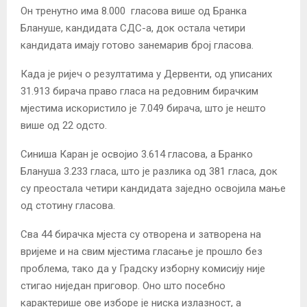
Он тренутно има 8.000 гласова више од Бранка
Блануше, кандидата СДС-а, док остала четири
кандидата имају готово занемарив број гласова.
Када је ријеч о резултатима у Дервенти, од уписаних
31.913 бирача право гласа на редовним бирачким
мјестима искористило је 7.049 бирача, што је нешто
више од 22 одсто.
Синиша Каран је освојио 3.614 гласова, а Бранко
Блануша 3.233 гласа, што је разлика од 381 гласа, док
су преостала четири кандидата заједно освојила мање
од стотину гласова.
Сва 44 бирачка мјеста су отворена и затворена на
вријеме и на свим мјестима гласање је прошло без
проблема, тако да у Градску изборну комисију није
стигао ниједан приговор. Оно што посебно
карактерише ове изборе је ниска излазност, а