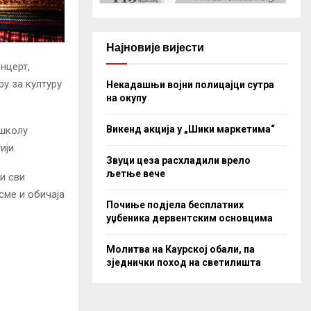
Најновије вијести
нцерт,
ру за културу
Некадашњи војни полицајци сутра
на окупу
Викенд акција у „Шики маркетима“
 школу
ији.
Звуци цеза расхладили врело
љетње вече
и сви
сме и обичаја
Почиње подјела бесплатних
уџбеника дервентским основцима
Молитва на Каурској обали, па
зједнички поход на светилишта