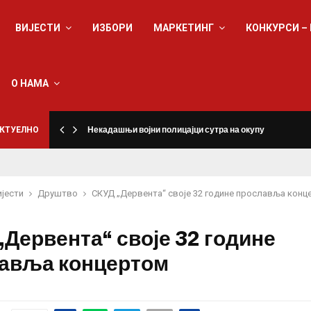
ВИЈЕСТИ
ИЗБОРИ
МАРКЕТИНГ
КОНКУРСИ –
О НАМА
КТУЕЛНО
Некадашњи војни полицајци сутра на окупу
ијести
Друштво
СКУД „Дервента“ своје 32 године прославља конц
„Дервента“ своје 32 године
авља концертом