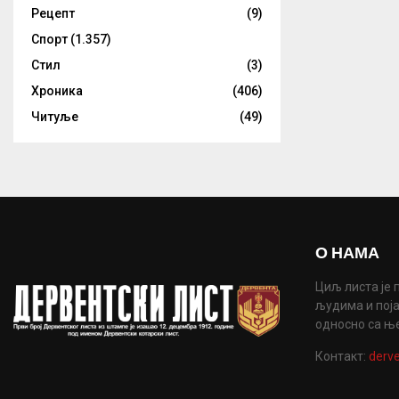
Рецепт
(9)
Спорт
(1.357)
Стил
(3)
Хроника
(406)
Читуље
(49)
О НАМА
Циљ листа је 
људима и поја
односно са њ
Контакт:
derve