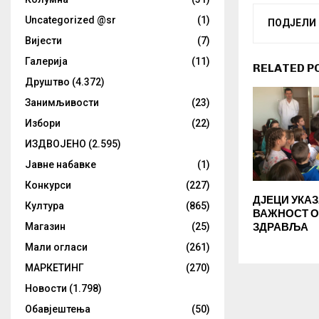
Uncategorized @sr
(1)
ПОДЈЕЛИ
Вијести
(7)
Галерија
(11)
RELATED P
Друштво
(4.372)
Занимљивости
(23)
Избори
(22)
ИЗДВОЈЕНО
(2.595)
Јавне набавке
(1)
Конкурси
(227)
ДЈЕЦИ УКА
Култура
(865)
ВАЖНОСТ 
ЗДРАВЉА
Магазин
(25)
Мали огласи
(261)
МАРКЕТИНГ
(270)
Новости
(1.798)
Обавјештења
(50)