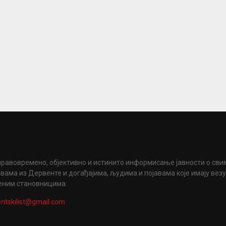
правовремено, објективно и истинито информисање јавности о сви
вама из Дервенте и догађајима, људима и појавама које имају вез
еним становницима.
ntskilist@gmail.com