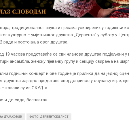
гара, традиционалног звука и пјесама уоквирених у годишњи ко
ког културно – умјетничког друштва „Дервента“ у суботу у Цент
2 рада и постојања овог друштва.
од 19 часова представиће се сви чланови друштва подјељени у
тири ансамбла, женску пјевачку групу и секцију свирања на шарг
лни годишњи концерт и ове године је прилика да на једној сцен
г друштва заједно представе свој допринос у очувању игре, пје
 – казали су из СКУД-а.
ао и до сада, бесплатан.
ИНА ДУЈАКОВИЋ
ФОТО: ДЕРВЕНТСКИ ЛИСТ