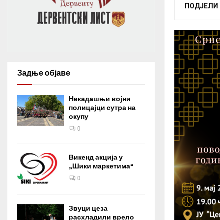
ПОДЈЕЛИ
Задње објаве
Некадашњи војни
полицајци сутра на
окупу
0
Викенд акција у
„Шики маркетима“
0
Звуци цеза
расхладили врело