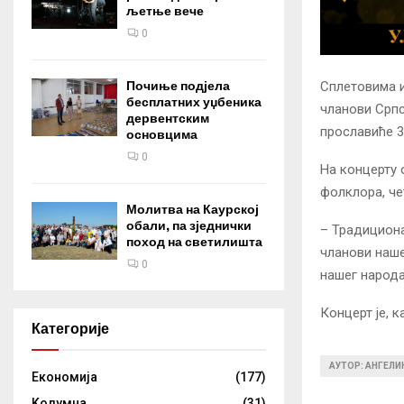
љетње вече
0
Сплетовима и
Почиње подјела
бесплатних уџбеника
чланови Српс
дервентским
прославиће 3
основцима
0
На концерту 
фолклора, че
Молитва на Каурској
обали, па зједнички
– Традициона
поход на светилишта
чланови наше
0
нашег народа
Концерт је, к
Категорије
АУТОР: АНГЕЛ
Eкономија
(177)
Kолумнa
(31)