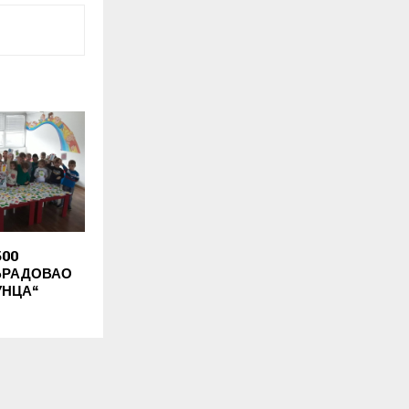
500
БРАДОВАО
УНЦА“