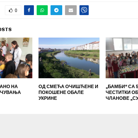
0
OSTS
ЗАНО НА
ОД СМЕЋА ОЧИШЋЕНЕ И
„БАМБИ“ СА 
ОЧУВАЊА
ПОКОШЕНЕ ОБАЛЕ
ЧЕСТИТКИ О
УКРИНЕ
ЧЛАНОВЕ „С