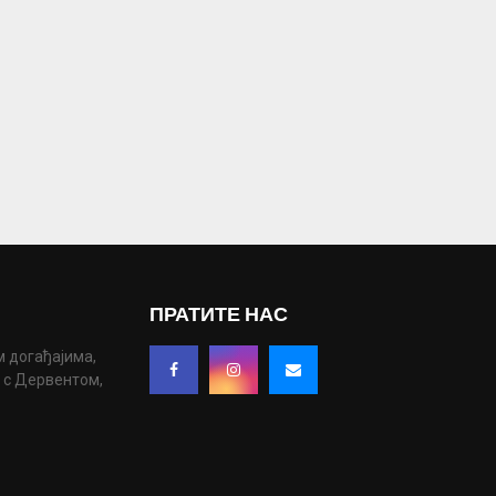
ПРАТИТЕ НАС
м догађајима,
у с Дервентом,