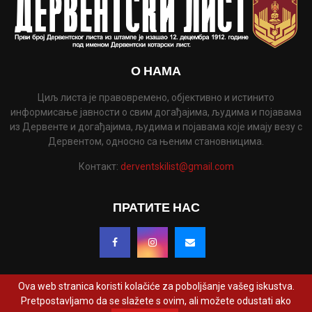
О НАМА
Циљ листа је правовремено, објективно и истинито
информисање јавности о свим догађајима, људима и појавама
из Дервенте и догађајима, људима и појавама које имају везу с
Дервентом, односно са њеним становницима.
Контакт:
derventskilist@gmail.com
ПРАТИТЕ НАС
Ova web stranica koristi kolačiće za poboljšanje vašeg iskustva.
Pretpostavljamo da se slažete s ovim, ali možete odustati ako
@2022 - www.derventskilist.net. Сва права задржана. Дизајнирао и развио