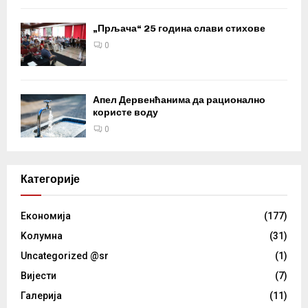
„Прљача“ 25 година слави стихове
0
Апел Дервенћанима да рационално
користе воду
0
Категорије
Eкономија
(177)
Kолумнa
(31)
Uncategorized @sr
(1)
Вијести
(7)
Галерија
(11)