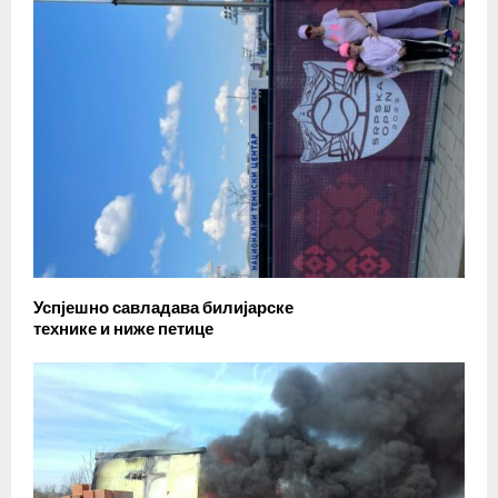
Успјешно савладава билијарске
технике и ниже петице