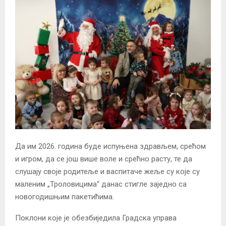
Да им 2026. година буде испуњена здрављем, срећом
и игром, да се још више воле и срећно расту, те да
слушају своје родитеље и васпитаче жеље су које су
маленим „Троловицима“ данас стигле заједно са
новогодишњим пакетићима.
Поклони које је обезбиједила Градска управа