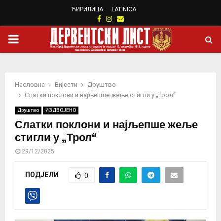
ЋИРИЛИЦА
LATINICA
Facebook
Instagram
Email
PRIMARY
MENU
Насловна
Вијести
Друштво
Слатки поклони и најљепше жеље стигли у „Трол“
Друштво
ИЗДВОЈЕНО
Слатки поклони и најљепше жеље
стигли у „Трол“
29/12/2025
ПОДЈЕЛИ
0