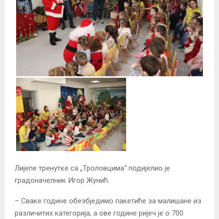
Лијепе тренутке са „Троловцима“ подијелио је
градоначелник Игор Жунић.
– Сваке године обезбједимо пакетиће за малишане из
различитих категорија, а ове године ријеч је о 700