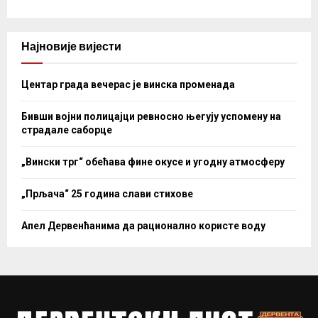
Најновије вијести
Центар града вечерас је винска променада
Бивши војни полицајци ревносно његују успомену на
страдале саборце
„Вински трг“ обећава фине окусе и угодну атмосферу
„Прљача“ 25 година слави стихове
Апел Дервенћанима да рационално користе воду