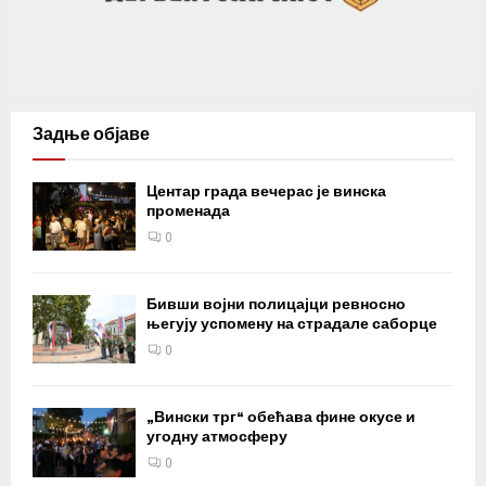
Задње објаве
Центар града вечерас је винска
променада
0
Бивши војни полицајци ревносно
његују успомену на страдале саборце
0
„Вински трг“ обећава фине окусе и
угодну атмосферу
0