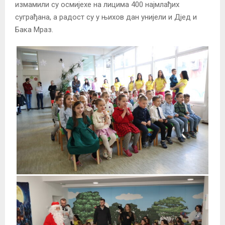
измамили су осмијехе на лицима 400 најмлађих
суграђана, а радост су у њихов дан унијели и Дјед и
Бака Мраз.