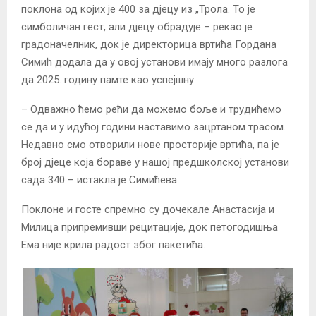
поклона од којих је 400 за дјецу из „Трола. То је
симболичан гест, али дјецу обрадује – рекао је
градоначелник, док је директорица вртића Гордана
Симић додала да у овој установи имају много разлога
да 2025. годину памте као успејшну.
– Одважно ћемо рећи да можемо боље и трудићемо
се да и у идућој години наставимо зацртаном трасом.
Недавно смо отворили нове просторије вртића, па је
број дјеце која бораве у нашој предшколској установи
сада 340 – истакла је Симићева.
Поклоне и госте спремно су дочекале Анастасија и
Милица припремивши рецитације, док петогодишња
Ема није крила радост због пакетића.