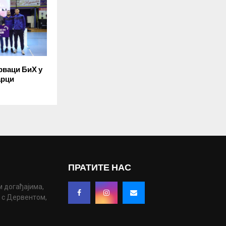
рваци БиХ у
арци
ПРАТИТЕ НАС
м догађајима,
у с Дервентом,