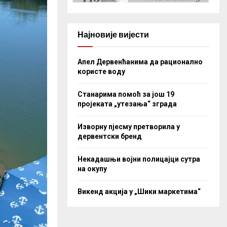
Најновије вијести
Апел Дервенћанима да рационално
користе воду
Станарима помоћ за још 19
пројеката „утезања“ зграда
Изворну пјесму претворила у
дервентски бренд
Некадашњи војни полицајци сутра
на окупу
Викенд акција у „Шики маркетима“