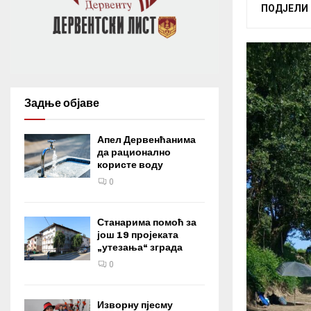
ПОДЈЕЛИ
Задње објаве
Апел Дервенћанима
да рационално
користе воду
0
Станарима помоћ за
још 19 пројеката
„утезања“ зграда
0
Изворну пјесму