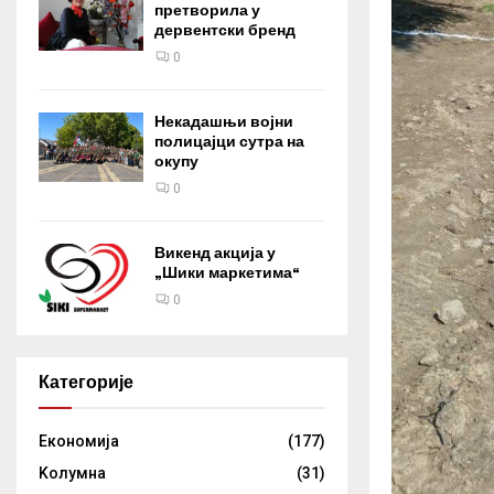
претворила у
дервентски бренд
0
Некадашњи војни
полицајци сутра на
окупу
0
Викенд акција у
„Шики маркетима“
0
Категорије
Eкономија
(177)
Kолумнa
(31)