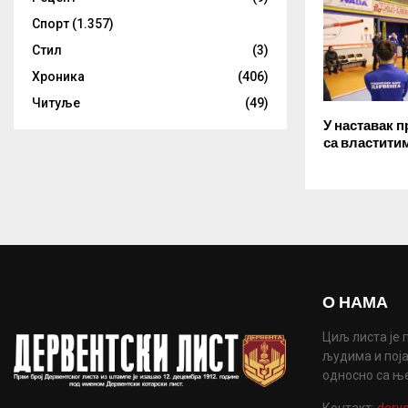
Спорт
(1.357)
Стил
(3)
Хроника
(406)
Читуље
(49)
У наставак 
са властити
О НАМА
Циљ листа је 
људима и поја
односно са њ
Контакт:
derve