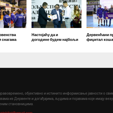
првенства
Настојаћу да и
Дервенћани п
м снагама
догодине будем најбољи
фиџитал кош
правовремено, објективно и истинито информисање јавности о сви
вама из Дервенте и догађајима, људима и појавама које имају вез
еним становницима.
ntskilist@gmail.com