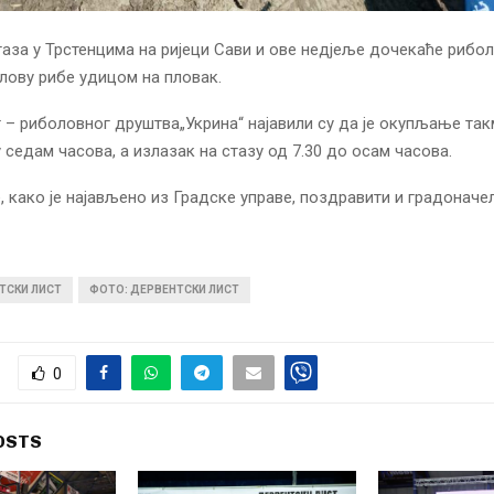
аза у Трстенцима на ријеци Сави и ове недјеље дочекаће рибол
лову рибе удицом на пловак.
 – риболовног друштва„Укрина“ најавили су да је окупљање та
 седам часова, а излазак на стазу од 7.30 до осам часова.
, како је најављено из Градске управе, поздравити и градоначе
ТСКИ ЛИСТ
ФОТО: ДЕРВЕНТСКИ ЛИСТ
0
OSTS