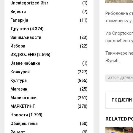
Uncategorized @sr
(1)
Вијести
(7)
Риболовна ст
Галерија
(11)
такмичењу у 
Друштво
(4.374)
Из Спортског
Занимљивости
(23)
предвиђено у
Избори
(22)
Такмичаре ће
ИЗДВОЈЕНО
(2.595)
Жунић.
Јавне набавке
(1)
Конкурси
(227)
АУТОР: ДЕРВЕН
Култура
(865)
Магазин
(25)
Мали огласи
(261)
ПОДЈЕЛИ
МАРКЕТИНГ
(270)
Новости
(1.799)
RELATED P
Обавјештења
(50)
Рецепт
(9)