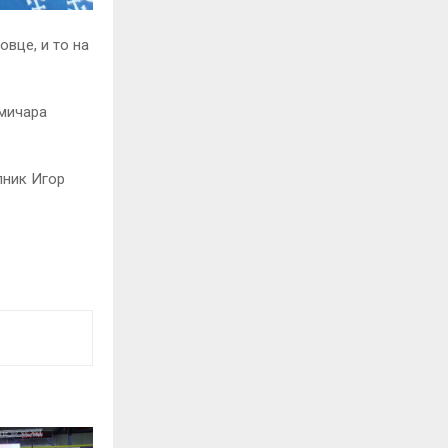
овце, и то на
кмичара
лник Игор