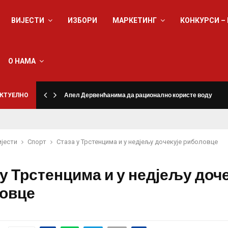
ВИЈЕСТИ
ИЗБОРИ
МАРКЕТИНГ
КОНКУРСИ –
О НАМА
КТУЕЛНО
Апел Дервенћанима да рационално користе воду
ијести
Спорт
Стаза у Трстенцима и у недјељу дочекује риболовце
у Трстенцима и у недјељу доч
овце