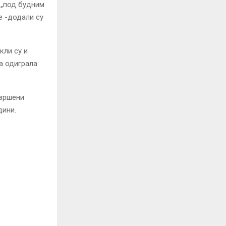
 „под будним
е -додали су
кли су и
ња одиграла
свршени
дини.