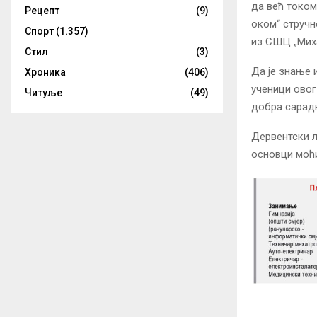
да већ током
Рецепт
(9)
оком“ стручн
Спорт
(1.357)
из СШЦ „Миха
Стил
(3)
Да је знање 
Хроника
(406)
ученици овог
Читуље
(49)
добра сарад
Дервентски л
основци моћи