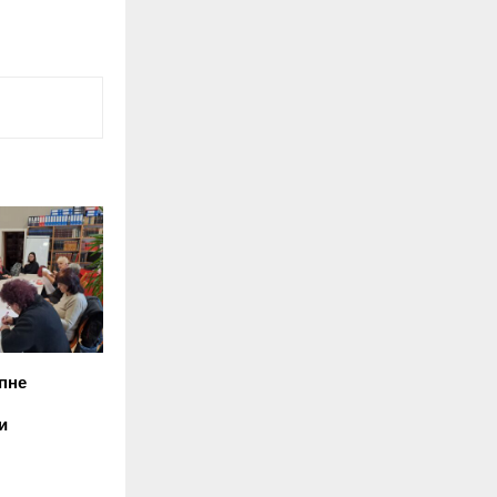
пне
и