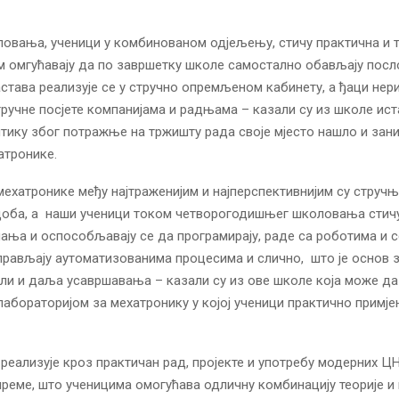
овања, ученици у комбинованом одјељењу, стичу практична и т
м омгућавају да по завршетку школе самостално обављају посло
става реализује се у стручно опремљеном кабинету, а ђаци нери
тручне посјете компанијама и радњама – казали су из школе ист
итику због потражње на тржишту рада своје мјесто нашло и за
атронике.
мехатронике међу најтраженијим и најперспективнијим су струч
доба, а наши ученици током четворогодишњег школовања стичу
ања и оспособљавају се да програмирају, раде са роботима и 
прављају аутоматизованима процесима и слично, што је основ 
ли и даља усавршавања – казали су из ове школе која може да
абораторијом за мехатронику у којој ученици практично примје
 реализује кроз практичан рад, пројекте и употребу модерних 
реме, што ученицима омогућава одличну комбинацију теорије и 