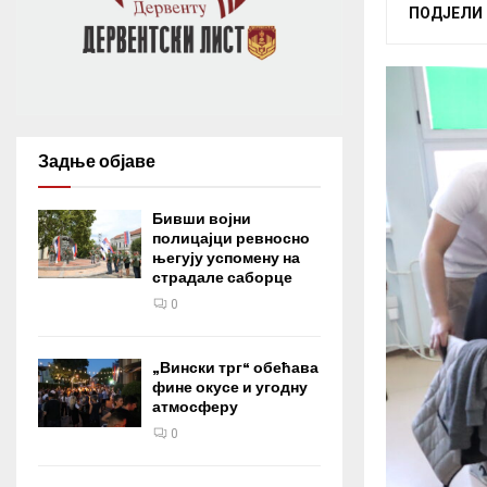
ПОДЈЕЛИ
Задње објаве
Бивши војни
полицајци ревносно
његују успомену на
страдале саборце
0
„Вински трг“ обећава
фине окусе и угодну
атмосферу
0