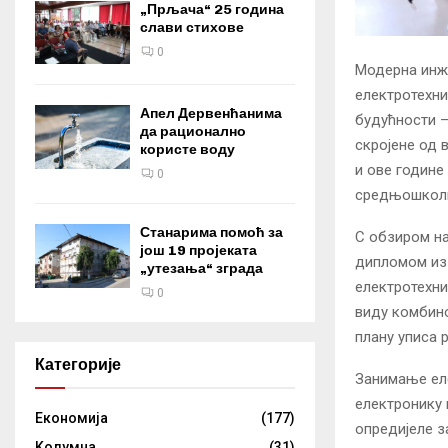
„Прљача“ 25 година
слави стихове
0
Модерна инжи
електротехни
Апел Дервенћанима
будућности –
да рационално
скројене од 
користе воду
и ове године
0
средњошкол
Станарима помоћ за
С обзиром на
још 19 пројеката
дипломом из 
„утезања“ зграда
електротехни
0
виду комбино
плану уписа р
Категорије
Занимање еле
електронику и
Eкономија
(177)
опредијеле з
Kолумнa
(31)