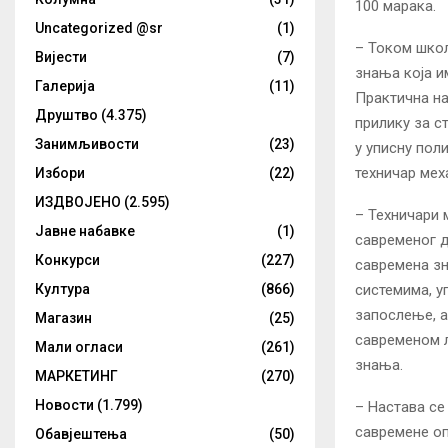
100 марака.
Uncategorized @sr
(1)
– Током школ
Вијести
(7)
знања која и
Галерија
(11)
Практична на
Друштво
(4.375)
прилику за с
Занимљивости
(23)
у уписну пол
техничар мех
Избори
(22)
ИЗДВОЈЕНО
(2.595)
– Техничари 
Јавне набавке
(1)
савременог 
Конкурси
(227)
савремена зн
системима, у
Култура
(866)
запослење, а
Магазин
(25)
савременом л
Мали огласи
(261)
знања.
МАРКЕТИНГ
(270)
Новости
(1.799)
– Настава се
савремене оп
Обавјештења
(50)