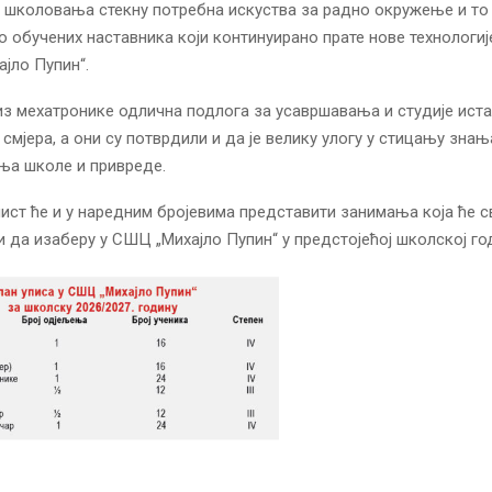
 школовања стекну потребна искуства за радно окружење и то
о обучених наставника који континуирано прате нове технологиј
јло Пупин“.
из мехатронике одлична подлога за усавршавања и студије иста
 смјера, а они су потврдили и да је велику улогу у стицању зна
ња школе и привреде.
ист ће и у наредним бројевима представити занимања која ће 
 да изаберу у СШЦ „Михајло Пупин“ у предстојећој школској го