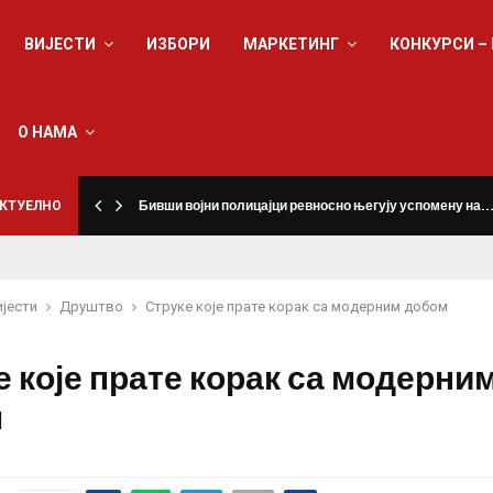
ВИЈЕСТИ
ИЗБОРИ
МАРКЕТИНГ
КОНКУРСИ –
О НАМА
КТУЕЛНО
Бивши војни полицајци ревносно његују успомену на
ијести
Друштво
Струке које прате корак са модерним добом
е које прате корак са модерни
м