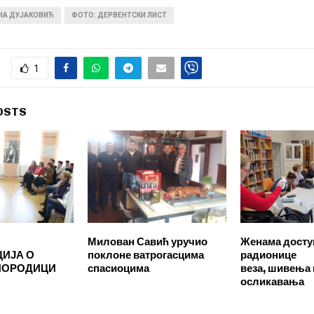
ИНА ДУЈАКОВИЋ
ФОТО: ДЕРВЕНТСКИ ЛИСТ
1
OSTS
Милован Савић уручио
Женама досту
ИЈА О
поклоне ватрогасцима
радионице
ПОРОДИЦИ
спасиоцима
веза, шивења 
осликавања