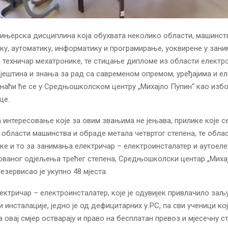
њерска дисциплина која обухвата неколико области, машинст
ку, аутоматику, информатику и програмирање, уоквирене у зан
 техничар мехатронике, те стицање дипломе из области електро
вјештина и знања за рад са савременом опремом, уређајима и е
 наћи ће се у Средњошколском центру „Михајло Пупин“ као избо
це.
 интересовање које за овим звањима не јењава, прилике које се
области машинства и обраде метала четвртог степена, те обла
ке и то за занимања електричар – електроинсталатер и аутоеле
ваног одјељења трећег степена, Средњошколски центар „Михај
езервисао је укупно 48 мјеста.
ктричар – електроинсталатер, које је одувијек привлачило за
 инсталације, једно је од дефицитарних у РС, па сви ученици кој
а овај смјер остварају и право на бесплатан превоз и мјесечну с