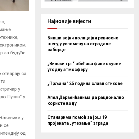
Најновије вијести
во,
имање
технике,
Бивши војни полицајци ревносно
његују успомену на страдале
лектроником,
саборце
р за будуће
„Вински трг“ обећава фине окусе и
угодну атмосферу
 отварају са
сти
„Прљача“ 25 година слави стихове
ктричар у
ло Пупин“ у
Апел Дервенћанима да рационално
користе воду
Станарима помоћ за још 19
љубљенике у
пројеката „утезања“ зграда
и се
типендију од