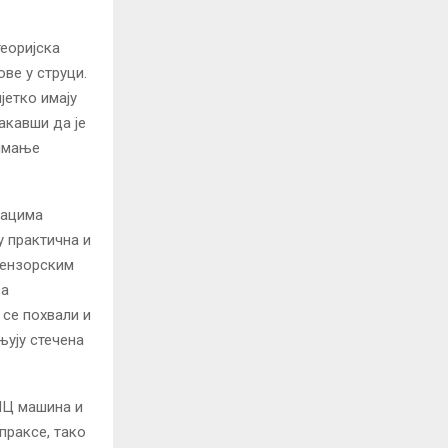
еоријска
ве у струци.
јетко имају
акавши да је
нимање
њацима
 практична и
сензорским
за
 се похвали и
њују стечена
ЦНЦ машина и
праксе, тако