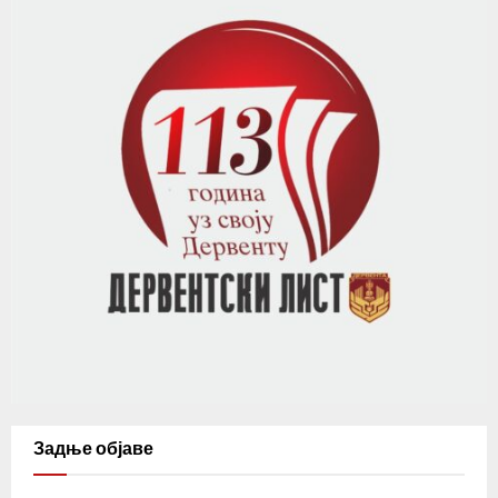
Задње објаве