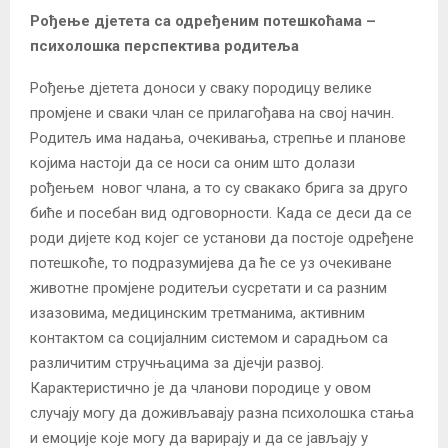
Рођење дјетета са одређеним потешкоћама –
психолошка перспектива родитеља
Рођење дјетета доноси у сваку породицу велике
промјене и сваки члан се прилагођава на свој начин.
Родитељ има надања, очекивања, стрепње и планове
којима настоји да се носи са оним што долази
рођењем новог члана, а то су свакако брига за друго
биће и посебан вид одговорности. Када се деси да се
роди дијете код којег се установи да постоје одређене
потешкоће, то подразумијева да ће се уз очекиване
животне промјене родитељи сусретати и са разним
изазовима, медицинским третманима, активним
контактом са социјалним системом и сарадњом са
различитим стручњацима за дјечји развој.
Карактеристично је да чланови породице у овом
случају могу да доживљавају разна психолошка стања
и емоције које могу да варирају и да се јављају у