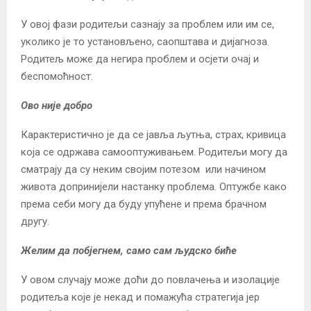
У овој фази родитељи сазнају за проблем или им се,
уколико је то установљено, саопштава и дијагноза.
Родитељ може да негира проблем и осјети очај и
беспомоћност.
Ово није добро
Карактеристично је да се јавља љутња, страх, кривица
која се одржава самооптуживањем. Родитељи могу да
сматрају да су неким својим потезом или начином
живота допринијели настанку проблема. Оптужбе како
према себи могу да буду упућене и према брачном
другу.
Желим да побјегнем, само сам људско биће
У овом случају може доћи до повлачења и изолације
родитеља које је некад и помажућа стратегија јер