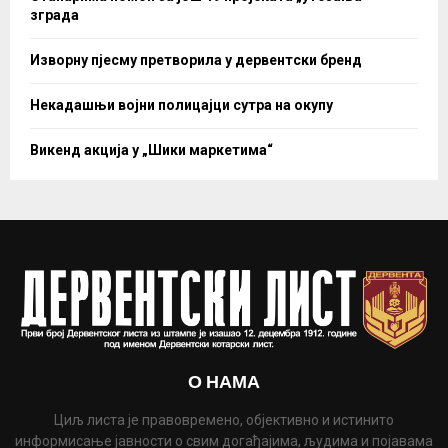
зграда
Изворну пјесму претворила у дервентски бренд
Некадашњи војни полицајци сутра на окупу
Викенд акција у „Шики маркетима“
О НАМА
Циљ листа је правовремено, објективно и истинито
информисање јавности о свим догађајима, људима и појавама