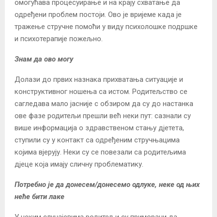
омогућава процесуирање и на крају схватање да
одређени проблем постоји. Ово је вријеме када је
тражење стручне помоћи у виду психолошке подршке
и психотерапије пожељно.
Знам да ово могу
Долази до првих назнака прихватања ситуације и
конструктивног ношења са истом. Родитељство се
сагледава мало јасније с обзиром да су до настанка
ове фазе родитељи прешли већ неки пут: сазнали су
више информација о здравственом стању дјетета,
ступили су у контакт са одређеним стручњацима
којима вјерују. Неки су се повезали са родитељима
дјеце која имају сличну проблематику.
Потребно је да донесем/донесемо одлуке, неке од њих
неће бити лаке
У неким случајевима родитељи су приморани да