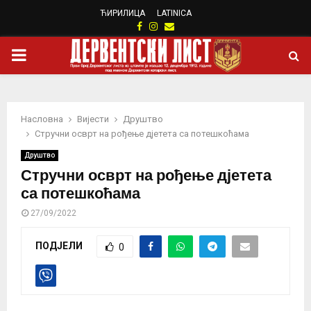
ЋИРИЛИЦА
LATINICA
Facebook
Instagram
Email
PRIMARY
MENU
Насловна
Вијести
Друштво
Стручни осврт на рођење дјетета са потешкоћама
Друштво
Стручни осврт на рођење дјетета
са потешкоћама
27/09/2022
ПОДЈЕЛИ
0