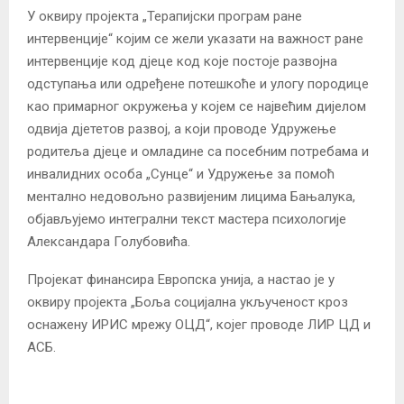
У оквиру пројекта „Терапијски програм ране
интервенције“ којим се жели указати на важност ране
интервенције код дјеце код које постоје развојна
одступања или одређене потешкоће и улогу породице
као примарног окружења у којем се највећим дијелом
одвија дјететов развој, а који проводе Удружење
родитеља дјеце и омладине са посебним потребама и
инвалидних особа „Сунце“ и Удружење за помоћ
ментално недовољно развијеним лицима Бањалука,
објављујемо интегрални текст мастера психологије
Александара Голубовића.
Пројекат финансира Европска унија, а настао је у
оквиру пројекта „Боља социјална укљученост кроз
оснажену ИРИС мрежу ОЦД“, којег проводе ЛИР ЦД и
АСБ.