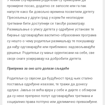
промијене посао, додатно се запосле или га пак
напусте како би довољно времена посветили дјетету.
Пресељења у други град у којем ће неопходни
третмани бити доступнији се такође разматрају.
Размишљање о упису дјетета у одређене установе те
бирање одговарајућих васпитно-образовних програма
су нешто о чему родитељи размишљају те покушавају
да нађу одговарајуће или приближно задовољавајуће
рјешење. Родитељи су мање орјентисани на себе, све
своје снаге усмјеравају ка добробити дјетета.
Припрема за оно што долази сљедеће
Родитељи су свјесни да будућност пред њих стално
поставља одређене изазове, те тражи да донесу
одлуке. Јавља се већа вјера у себе и дијете с обзиром
да су неке препреке попут одговарајућих третмана и
социјалних права потпуно или дјелимично превазиђене.