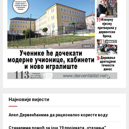
Најновије вијести
Апел Дервенћанима да рационално користе воду
Станарима помоћ за још 19 пројеката „утезања“