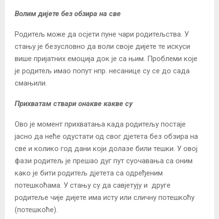
Волим дијете без обзира на све
Родитељ може да осјети пуне чари родитељства. У
стању је безусловно да воли своје дијете те искуси
више пријатних емоција док је са њим. Проблеми које
је родитељ имао попут нпр. несанице су се до сада
смањили.
Прихватам ствари онакве какве су
Ово је момент прихватања када родитељу постаје
јасно да неће одустати од свог дјетета без обзира на
све и колико год дани који долазе били тешки. У овој
фази родитељ је прешао дуг пут суочавања са оним
како је бити родитељ дјетета са одређеним
потешкоћама. У стању су да савјетују и друге
родитеље чије дијете има исту или сличну потешкоћу
(потешкоће).