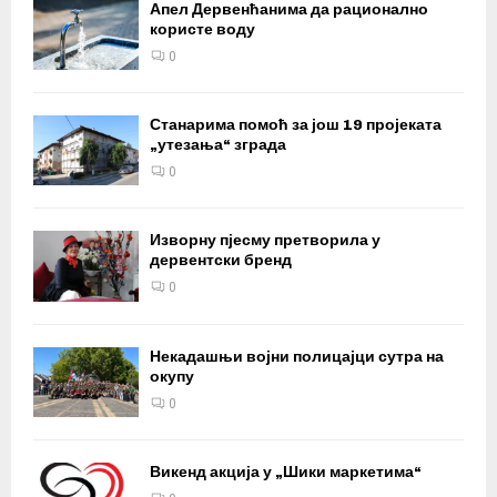
Апел Дервенћанима да рационално
користе воду
0
Станарима помоћ за још 19 пројеката
„утезања“ зграда
0
Изворну пјесму претворила у
дервентски бренд
0
Некадашњи војни полицајци сутра на
окупу
0
Викенд акција у „Шики маркетима“