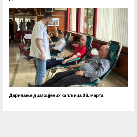
Даривање драгоцјених капљица 26. марта