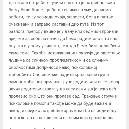
дјететове потребе те учини све што је потребно како
би му било боље, треба да се има на уму да нисмо
роботи, те су периоди очаја, жалости, бола и патње
очекивани и заправо саставни дио пута. Из тог
разлога, препоручљиво је у дану или седмици пронаћи
вријеме за себе на начин да ћемо радити оно што нас
опушта и у чему уживамо, те када ћемо бити посвећени
само томе. Такође, истраживања показују да окретање
људима са сличном проблематиком и са сличним
околностима доприноси нашој психолошкој
добробити. Ово се може радити кроз разне групе
самопомоћи, неформалне групе родитеља и сл. На овај
начин родитељи схватају да нису сами, да је неко већ
пролазио оно што они пролазе сад. Тражење стручне
психолошке помоћи такође може да буде важан, а
некад и пријеко потребан корак како би се родитељу
помогло да се лакше носи са оним што проживљава.