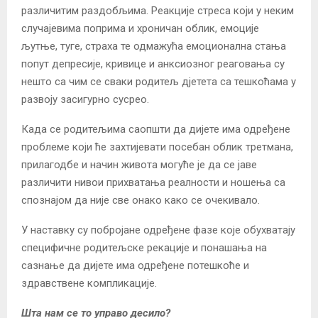
различитим раздобљима. Реакције стреса који у неким
случајевима поприма и хроничан облик, емоције
љутње, туге, страха те одмажућа емоционална стања
попут депресије, кривице и анксиозног реаговања су
нешто са чим се сваки родитељ дјетета са тешкоћама у
развоју засигурно сусрео.
Када се родитељима саопшти да дијете има одређене
проблеме који ће захтијевати посебан облик третмана,
прилагодбе и начин живота могуће је да се јаве
различити нивои прихватања реалности и ношења са
спознајом да није све онако како се очекивало.
У наставку су побројане одређене фазе које обухватају
специфичне родитељске рекације и понашања на
сазнање да дијете има одређене потешкоће и
здравствене компликације.
Шта нам се то управо десило?