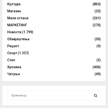
Култура
(865)
Магазин
(25)
Мали огласи
(261)
МАРКЕТИНГ
(270)
Новости
(1.799)
Обавјештења
(50)
Рецепт
(9)
Спорт
(1.357)
Стил
(3)
Хроника
(406)
Читуље
(49)
S
e
a
S