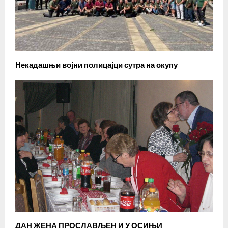
Некадашњи војни полицајци сутра на окупу
ДАН ЖЕНА ПРОСЛАВЉЕН И У ОСИЊИ