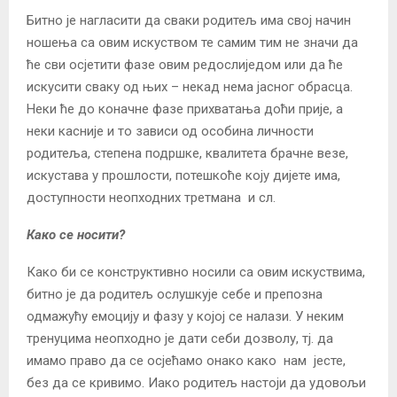
Битно је нагласити да сваки родитељ има свој начин
ношења са овим искуством те самим тим не значи да
ће сви осјетити фазе овим редослиједом или да ће
искусити сваку од њих – некад нема јасног обрасца.
Неки ће до коначне фазе прихватања доћи прије, а
неки касније и то зависи од особина личности
родитеља, степена подршке, квалитета брачне везе,
искустава у прошлости, потешкоће коју дијете има,
доступности неопходних третмана и сл.
Како се носити?
Како би се конструктивно носили са овим искуствима,
битно је да родитељ ослушкује себе и препозна
одмажућу емоцију и фазу у којој се налази. У неким
тренуцима неопходно је дати себи дозволу, тј. да
имамо право да се осјећамо онако како нам јесте,
без да се кривимо. Иако родитељ настоји да удовољи