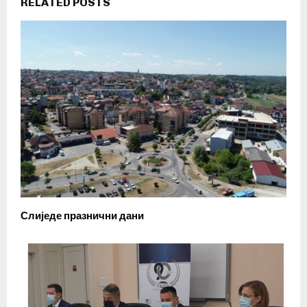
RELATED POSTS
Слиједе празнични дани