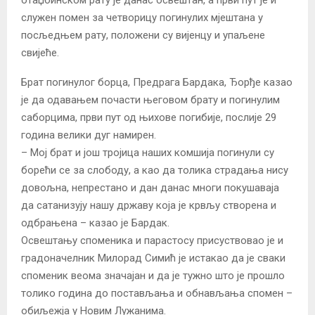
служен помен за четворицу погинулих мјештана у
посљедњем рату, положени су вијенцу и упаљене
свијеће.
Брат погинулог борца, Предрага Бардака, Ђорђе казао
је да одавањем почасти његовом брату и погинулим
саборцима, први пут од њихове погибије, послије 29
година велики дуг намирен.
– Мој брат и још тројица наших комшија погинули су
борећи се за слободу, а као да толика страдања нису
довољна, непрестано и дан данас многи покушаваја
да сатанизују нашу државу која је крвљу створена и
одбрањена – казао је Бардак.
Освештању споменика и парастосу присуствовао је и
градоначелник Милорад Симић је истакао да је сваки
споменик веома значајан и да је тужно што је прошло
толико година до постављања и обнављања спомен –
обиљежја у Новим Лужанима.