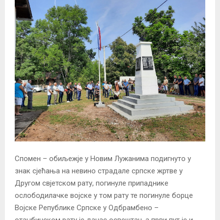
Спомен – обиљежје у Новим Лужанима подигнуто у
знак сјећања на невино страдале српске жртве у
Другом свјетском рату, погинуле припаднике
ослободилачке војске у том рату те погинуле борце
Војске Републике Српске у Одбрамбено –
отаџбинском рату је данас освештан, а први пут је и