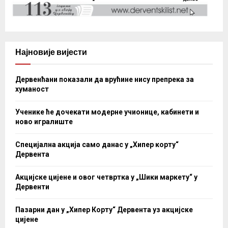
Најновије вијести
Дервенћани показали да врућине нису препрека за
хуманост
Ученике ће дочекати модерне учионице, кабинети и
ново игралиште
Специјална акција само данас у „Хипер корту“
Дервента
Акцијске цијене и овог четвртка у „Шики маркету“ у
Дервенти
Пазарни дан у „Хипер Корту“ Дервента уз акцијске
цијене