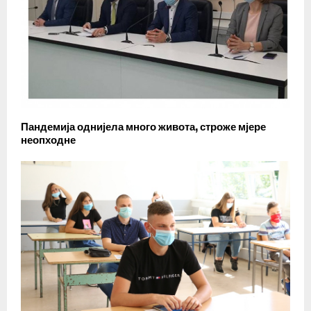
Пандемија однијела много живота, строже мјере
неопходне