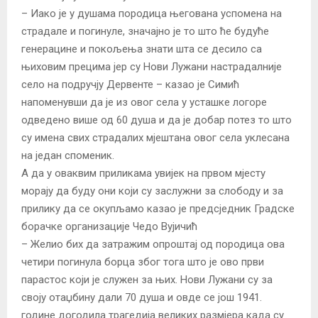
– Иако је у душама породица његована успомена на
страдале и погинуле, значајно је то што ће будуће
генерацине и покољења знати шта се десило са
њиховим прецима јер су Нови Лужани настрадалније
село на подручју Дервенте – казао је Симић
напоменувши да је из овог села у усташке логоре
одведено више од 60 душа и да је добар потез то што
су имена свих страдалих мјештана овог села уклесана
на један споменик.
А да у оваквим приликама увијек на првом мјесту
морају да буду они који су заслужни за слободу и за
прилику да се окупљамо казао је предсједник Градске
борачке организације Чедо Вујичић
– Желио бих да затражим опроштај од породица ова
четири погинула борца због тога што је ово први
парастос који је служен за њих. Нови Лужани су за
своју отаџбину дали 70 душа и овде се још 1941.
године догодила трагедија великих размјера када су