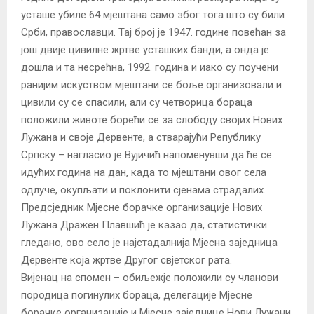
усташе убиле 64 мјештана само због тога што су били
Срби, православци. Тај број је 1947. године повећан за
још двије цивилне жртве усташких банди, а онда је
дошла и та несрећна, 1992. година и иако су поучени
ранијим искуством мјештани се боље организовали и
цивили су се спасили, али су четворица бораца
положили животе борећи се за слободу својих Нових
Лужана и своје Дервенте, а стварајући Републику
Српску – нагласио је Вујичић напоменувши да ће се
идућих година на дан, када то мјештани овог села
одлуче, окупљати и поклонити сјенама страдалих.
Предсједник Мјесне борачке организације Нових
Лужана Дражен Плавшић је казао да, статистички
гледано, ово село је најстадалнија Мјесна заједница
Дервенте која жртве Другог свјетског рата.
Вијенац на спомен – обиљежје положили су чланови
породица погинулих бораца, делегације Мјесне
борачке организације и Мјесне заједнице Нови Лужани,