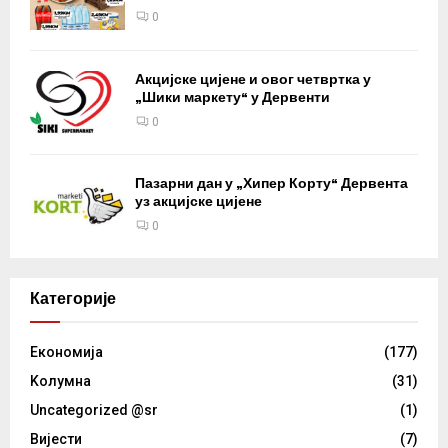
0
Акцијске цијене и овог четвртка у
„Шики маркету“ у Дервенти
0
Пазарни дан у „Хипер Корту“ Дервента
уз акцијске цијене
0
Категорије
Eкономија
(177)
Kолумнa
(31)
Uncategorized @sr
(1)
Вијести
(7)