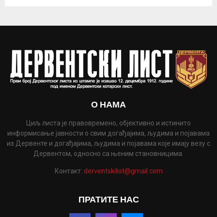
О НАМА
Циљ листа је правовремено, објективно и истинито
информисање јавности о свим догађајима, људима и појавама
из Дервенте и догађајима, људима и појавама које имају везу с
Дервентом, односно са њеним становницима.
Контакт:
derventskilist@gmail.com
ПРАТИТЕ НАС