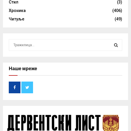
Стил
(3)
Хроника
(406)
Читуље
(49)
S
e
a
S
r
c
Наше мреже
E
h
f
A
o
r
R
:
C
H