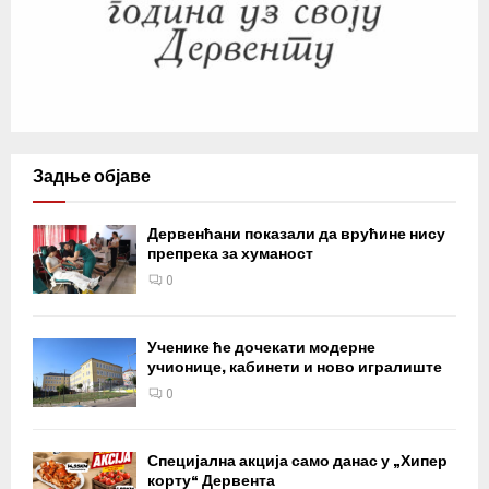
Задње објаве
Дервенћани показали да врућине нису
препрека за хуманост
0
Ученике ће дочекати модерне
учионице, кабинети и ново игралиште
0
Специјална акција само данас у „Хипер
корту“ Дервента