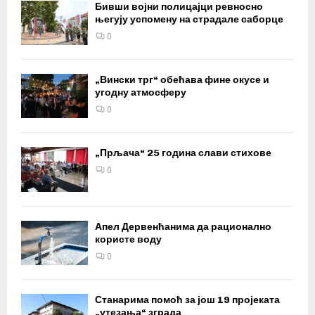
Бивши војни полицајци ревносно
његују успомену на страдале саборце
0
„Вински трг“ обећава фине окусе и
угодну атмосферу
0
„Прљача“ 25 година слави стихове
0
Апел Дервенћанима да рационално
користе воду
0
Станарима помоћ за још 19 пројеката
„утезања“ зграда