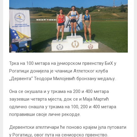
Трка на 100 метара на јуниорском првенству БиХ у
Рогатици донијела је чланици Атлетског клуба
„Дервента“ Теодори Милојевић бронзану медаљу.
Она се окушала и у тркама на 200 и 400 метара
заузевши четврта мјеста, док се и Маја Мартић
одлично снашла у тркама на 100, 200 и 400 метара
поправивши своје личне рекорде.
Дервентски ателтичари ће поново крајем јула путовати
у Рогатицу, овог пута на сениорско првенство.