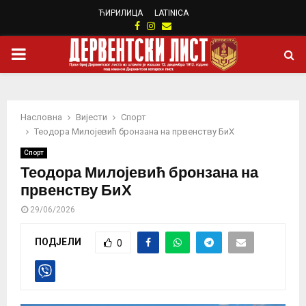
ЋИРИЛИЦА
LATINICA
Facebook
Instagram
Email
PRIMARY
MENU
Насловна
Вијести
Спорт
Теодора Милојевић бронзана на првенству БиХ
Спорт
Теодора Милојевић бронзана на
првенству БиХ
29/06/2026
ПОДЈЕЛИ
0