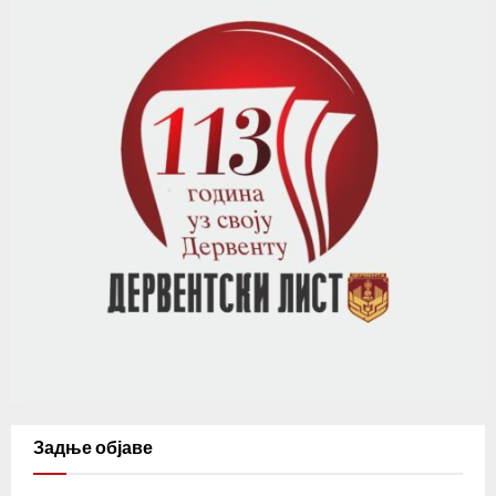
Задње објаве