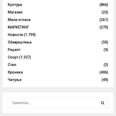
Култура
(866)
Магазин
(25)
Мали огласи
(261)
МАРКЕТИНГ
(270)
Новости
(1.799)
Обавјештења
(50)
Рецепт
(9)
Спорт
(1.357)
Стил
(3)
Хроника
(406)
Читуље
(49)
S
e
a
S