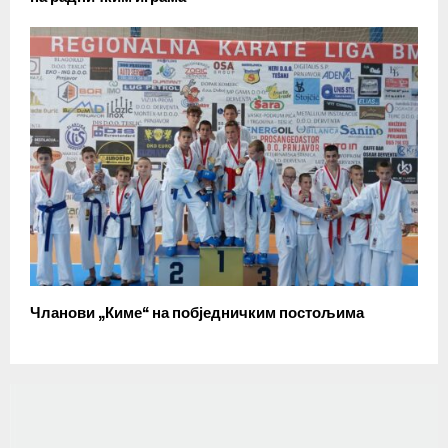
Чланови „Киме“ на побједничким постољима