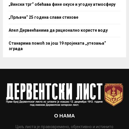
„Вински трг“ обећава фине окусе и угодну атмосферу
„Прљача“ 25 година слави стихове
Апел Дервенћанима да рационално користе воду
Станарима помоћ за још 19 пројеката „утезања“
зграда
О НАМА
Циљ листа је правовремено, објективно и истинито