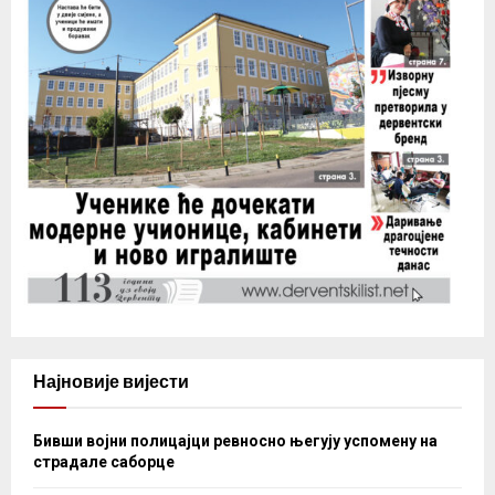
Најновије вијести
Бивши војни полицајци ревносно његују успомену на
страдале саборце