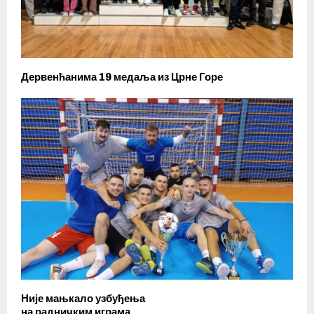
Дервенћанима 19 медаља из Црне Горе
Није мањкало узбуђења
на радничким играма