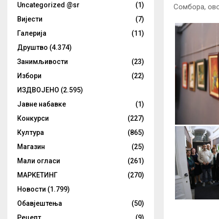
Uncategorized @sr
(1)
Сомбора, ово
Вијести
(7)
Галерија
(11)
Друштво
(4.374)
Занимљивости
(23)
Избори
(22)
ИЗДВОЈЕНО
(2.595)
Јавне набавке
(1)
Конкурси
(227)
Култура
(865)
Магазин
(25)
Мали огласи
(261)
МАРКЕТИНГ
(270)
Новости
(1.799)
Обавјештења
(50)
Рецепт
(9)