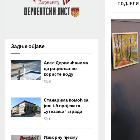
ПОДЈЕЛИ
Задње објаве
Апел Дервенћанима
да рационално
користе воду
0
Станарима помоћ за
још 19 пројеката
„утезања“ зграда
0
Изворну пјесму