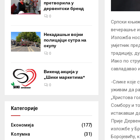
претворила у
дервентски бренд
0
Српски књиже
вечерашње из
Некадашњи војни
Изложба носи
полицајци сутра на
умјетник пред
окупу
традицију, д
0
Иако по струц
савладавао и
Викенд акција у
„Шики маркетима“
-Слике које с
0
уживам да ра
„Христова го
Сомбору и то
Категорије
истакавши да
Прије Дервен
Eкономија
(177)
изложбе у Бр
Kолумнa
(31)
Боројевићу, 