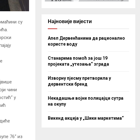
Најновије вијести
омаћини су
ића.
орски
Апел Дервенћанима да рационално
користе воду
ајају
Станарима помоћ за још 19
је
пројеката „утезања“ зграда
Изворну пјесму претворила у
ајвише
дервентски бренд
оји чини
стић“ у
Некадашњи војни полицајци сутра
на окупу
вић
Викенд акција у „Шики маркетима“
едиће
упе 76“ из