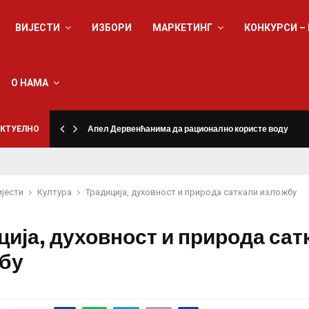
ВИЈЕСТИ
ИЗБОРИ
МАРКЕТИНГ
КОНКУРСИ –
О НАМА
КТУЕЛНО
Апел Дервенћанима да рационално користе воду
ијести
Култура
Традиција, духовност и природа саткали изложбу
ција, духовност и природа сат
бу