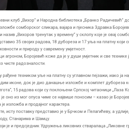
вни клуб „Вихор“ и Народна библиотека „Бранко Радичевић“ д
ложбе сомборског сликара, вајара и пјесника Здравка Боројев
 назив „Вихоров тренутак у времену“ у склопу које је овај сомб
ставио 35 својих радова, 18 дубореза и 17 уља на платну који сп
уховности и природу у савремену умјетност.
и агроном, Боројевић ксже да је у души умјетник и све технике 
з чисте радозналости.
у рађене техником уље на платну су углавном пејзажи, иако ја н
дим иконе, док је дио данашње изложбе и комплет дубореза к
лгота“, 15 радова који су поклоњени Српској читаоници „Лаза Ко
 је оно из мог опуса чиме се највише поносим – казао је Бороје
 је изложба и продајног карактера.
те, исту поставку представио је у Брчком и Пелагићеву, а удлиј
оду, Станарима и Шамцу.
који је и предсједник Удружења ликовних стваралаца „Ликовне гр