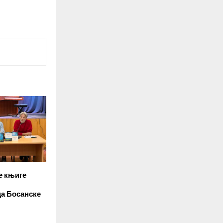
е књиге
ца Босанске