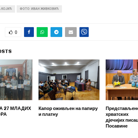
А КОЈИЋ
ФОТО: ИВАН ЖИВКОВИЋ
0
OSTS
А 27 МЛАДИХ
Капор оживљен на папиру
Представљен
ОРА
и платну
хрватских
дјечијих писа
Посавине