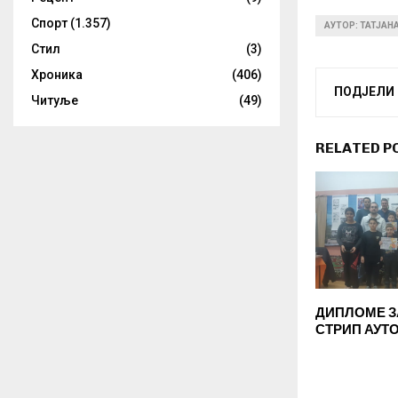
Спорт
(1.357)
АУТОР: ТАТЈАН
Стил
(3)
Хроника
(406)
ПОДЈЕЛИ
Читуље
(49)
RELATED P
ДИПЛОМЕ З
СТРИП АУТ